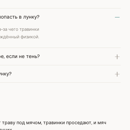
попасть в лунку?
з-за чего травинки
ерждённый физикой.
е, если не тень?
унку?
 траву под мячом, травинки проседают, и мяч
вучих