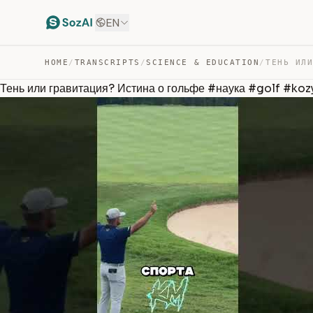
EN
HOME
/
TRANSCRIPTS
/
SCIENCE & EDUCATION
/
Тень или гравитация? Истина о гольфе #наука #golf #ko