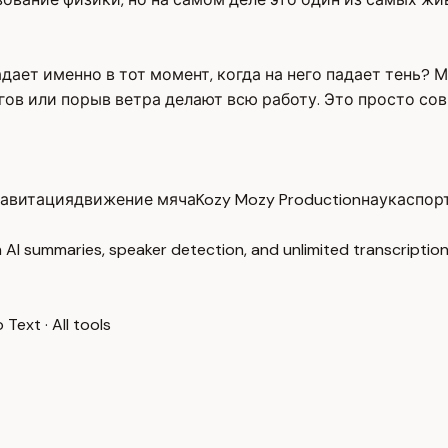
адает именно в тот момент, когда на него падает тень?
гов или порыв ветра делают всю работу. Это просто со
равитация
движение мяча
Kozy Mozy Production
наука
спор
 AI summaries, speaker detection, and unlimited transcription
o Text
·
All tools