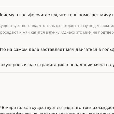
Почему в гольфе считается, что тень помогает мячу 
уществует легенда, что тень охлаждает траву под мячом, и
роседают и мяч катится в лунку. Однако это миф, не подтв
Что на самом деле заставляет мяч двигаться в гольф
Какую роль играет гравитация в попадании мяча в л
 В мире гольфа существует легенда, что тень охлаждает
зование физики, но на самом деле это один из самых жи