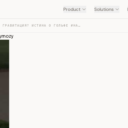
Product
Solutions
ТЕНЬ ИЛИ ГРАВИТАЦИЯ? ИСТИНА О ГОЛЬФЕ #НАУКА #GOLF #KOZY… — TRANSCRIPT
zymozy