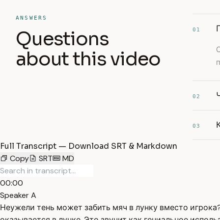
ANSWERS
01
Questions
С
about this video
п
02
03
Full Transcript — Download SRT & Markdown
Copy
SRT
MD
00:00
Speaker A
Неужели тень может забить мяч в лунку вместо игрока?
оказывается в лунке. Это звучит как гениальное исполь