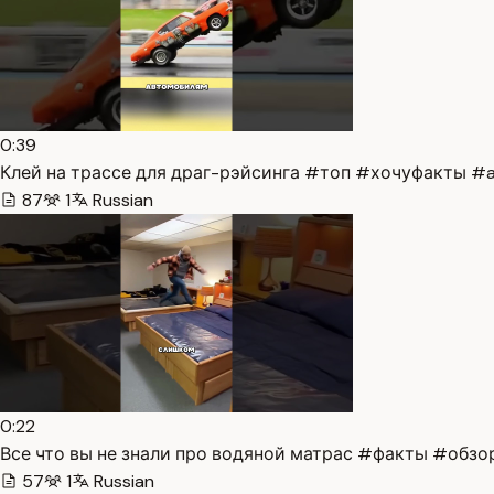
0:39
Клей на трассе для драг-рэйсинга #топ #хочуфакты #a
87
1
Russian
0:22
Все что вы не знали про водяной матрас #факты #обзор
57
1
Russian