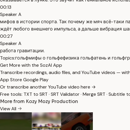
00:13
Speaker A
мифов в истории спорта. Так почему же мяч всё-таки п
ждёт любого внешнего импульса, а дальше вибрация ша
00:27
Speaker A
работа гравитации.
Topics:
гольф
мифы о гольфе
физика гольфа
тень и гольф
г
Get More with the SozAI App
Transcribe recordings, audio files, and YouTube videos — with
App Store
Google Play
Or transcribe another YouTube video here →
Free tools:
TXT to SRT
·
SRT Validator
·
Merge SRT
·
Subtitle t
More from Kozy Mozy Production
View All