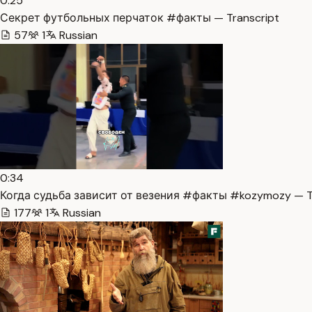
0:25
Секрет футбольных перчаток #факты — Transcript
57
1
Russian
0:34
Когда судьба зависит от везения #факты #kozymozy — T
177
1
Russian