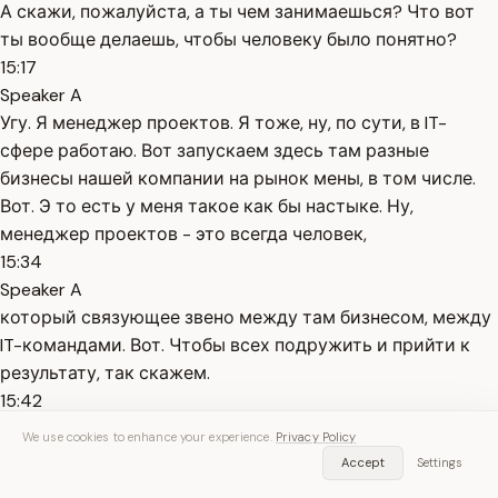
А скажи, пожалуйста, а ты чем занимаешься? Что вот
ты вообще делаешь, чтобы человеку было понятно?
15:17
Speaker A
Угу. Я менеджер проектов. Я тоже, ну, по сути, в IT-
сфере работаю. Вот запускаем здесь там разные
бизнесы нашей компании на рынок мены, в том числе.
Вот. Э то есть у меня такое как бы настыке. Ну,
менеджер проектов - это всегда человек,
15:34
Speaker A
который связующее звено между там бизнесом, между
IT-командами. Вот. Чтобы всех подружить и прийти к
результату, так скажем.
15:42
Speaker A
We use cookies to enhance your experience.
Privacy Policy
Вы работаете в международных компаниях, правильно?
Accept
Settings
Это не российские компании. А, ну, можно так сказать,