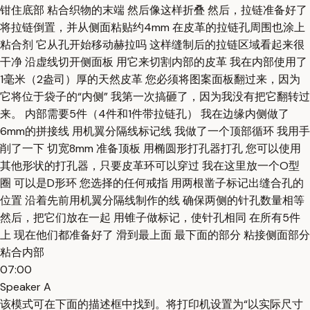
钳住底部 粘合织物的末端 然后像这样折叠 然后，拉链准备好了
将拉链倒置，并从侧面粘贴约4mm 在皮革的拉链孔周围也涂上
粘合剂 它从孔开始移动赫拉吗 这样缝制后的拉链区域看起来很
干净 沿虚线切开侧面板 用它来切割内部的皮革 我在内部使用了
1毫米（2盎司）厚的天然皮革 您必须将图案面板翻过来，因为
它将位于袋子的“内侧” 我第一次搞砸了，因为我没有把它翻转过
来。 内部需要5件（4件和1件带拉链孔） 我在边缘内侧做了
6mm的拼接线 用机翼分隔线标记线 我做了一个顶部循环 我用手
削了一下 切宽8mm 准备顶板 用椭圆形打孔器打孔 您可以使用
其他形状的打孔器，只要皮革环可以穿过 我在这里放一个O型
圈 可以是D形环 您选择的任何戒指 用两根凿子标记出缝合孔的
位置 沿着先前用机翼分隔线制作的线 确保两侧的针孔数量相等
然后，把它们放在一起 用锥子做标记，使针孔相同 在所有5件
上 现在他们都准备好了 滑到最上面 最下面的部分 粘接侧面部分
粘合内部
07:00
Speaker A
该模式可在下面的描述框中找到。将打印机设置为“以实际尺寸