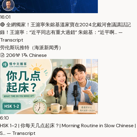
16:01
🔴 全網獨家！王滬寧朱鎔基溫家寶在2024北戴河會議講話記
錄！王滬寧：“近平同志有重大過錯” 朱鎔基：“近平啊… —
Transcript
劳伦斯玩推特（海派新闻秀）
206
1
Chinese
6:10
HSK 1–2 | 你每天几点起床？| Morning Routine in Slow Chinese |
S… — Transcript