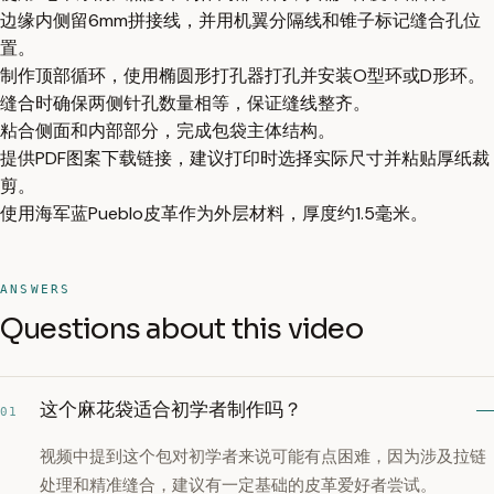
边缘内侧留6mm拼接线，并用机翼分隔线和锥子标记缝合孔位
置。
制作顶部循环，使用椭圆形打孔器打孔并安装O型环或D形环。
缝合时确保两侧针孔数量相等，保证缝线整齐。
粘合侧面和内部部分，完成包袋主体结构。
提供PDF图案下载链接，建议打印时选择实际尺寸并粘贴厚纸裁
剪。
使用海军蓝Pueblo皮革作为外层材料，厚度约1.5毫米。
ANSWERS
Questions about this video
这个麻花袋适合初学者制作吗？
01
视频中提到这个包对初学者来说可能有点困难，因为涉及拉链
处理和精准缝合，建议有一定基础的皮革爱好者尝试。