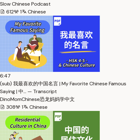
Slow Chinese Podcast
612
1
Chinese
6:47
(sub) 我最喜欢的中国名言 | My Favorite Chinese Famous
Saying | 中… — Transcript
DinoMomChinese恐龙妈妈学中文
308
1
Chinese