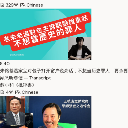
329
1
Chinese
8:40
朱镕基温家宝对包子打开窗户说亮话，不想当历史罪人，要杀要
剐悉听尊便 — Transcript
蘇小和《批評書》
4
1
Chinese