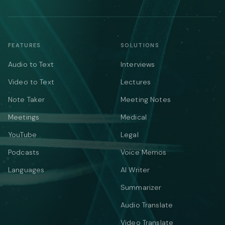
FEATURES
SOLUTIONS
Audio to Text
Interviews
Video to Text
Lectures
Note Taker
Meeting Notes
Meetings
Medical
YouTube
Legal
Podcasts
Voice Memos
Languages
AI Writer
Summarizer
Audio Translate
Video Translate