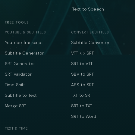
Text to Speech
FREE TOOLS
YOUTUBE & SUBTITLES
CONVERT SUBTITLES
YouTube Transcript
Subtitle Converter
Subtitle Generator
VTT ↔ SRT
SRT Generator
SRT to VTT
SRT Validator
SBV to SRT
Time Shift
ASS to SRT
Subtitle to Text
TXT to SRT
Merge SRT
SRT to TXT
SRT to Word
TEXT & TIME