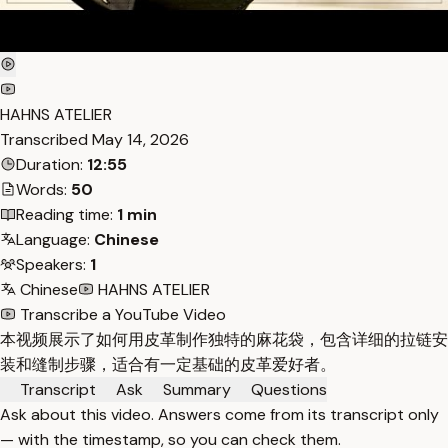
HAHNS ATELIER
Transcribed
May 14, 2026
Duration:
12:55
Words:
50
Reading time:
1 min
Language:
Chinese
Speakers:
1
Chinese
HAHNS ATELIER
Transcribe a YouTube Video
本视频展示了如何用皮革制作独特的麻花袋，包含详细的拉链安
装和缝制步骤，适合有一定基础的皮革爱好者。
Transcript
Ask
Summary
Questions
Ask about this video. Answers come from its transcript only
— with the timestamp, so you can check them.