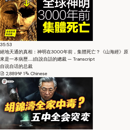
35:53
絕地天通的真相：神明在3000年前，集體死亡？《山海經》原
來是一本病歷……|自說自話的總裁 — Transcript
自说自话的总裁
2,889
1
Chinese