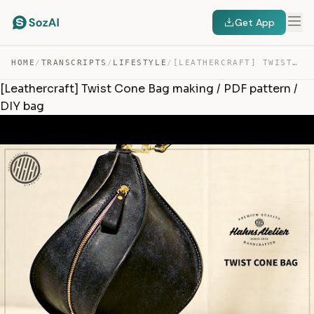
Get App
HOME
/
TRANSCRIPTS
/
LIFESTYLE
/
[LEATHERCRAFT] TWIST CONE BAG MAKING / PDF PATTERN / DI… — TRANSCRIPT
[Leathercraft] Twist Cone Bag making / PDF pattern /
DIY bag