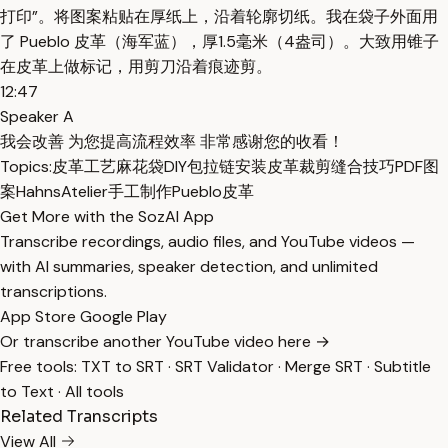
打印”。将图案粘贴在厚纸上，沿着轮廓切纸。我在袋子外面用
了 Pueblo 皮革（海军蓝），厚1.5毫米（4盎司）。大致用锥子
在皮革上做标记，用剪刀沿着痕迹剪。
12:47
Speaker A
我会改善 为您提高流程效率 非常感谢您的收看！
Topics:
皮革工艺
麻花袋
DIY包
拉链安装
皮革裁剪
缝合技巧
PDF图
案
HahnsAtelier
手工制作
Pueblo皮革
Get More with the SozAI App
Transcribe recordings, audio files, and YouTube videos —
with AI summaries, speaker detection, and unlimited
transcriptions.
App Store
Google Play
Or transcribe another YouTube video here →
Free tools:
TXT to SRT
·
SRT Validator
·
Merge SRT
·
Subtitle
to Text
·
All tools
Related Transcripts
View All