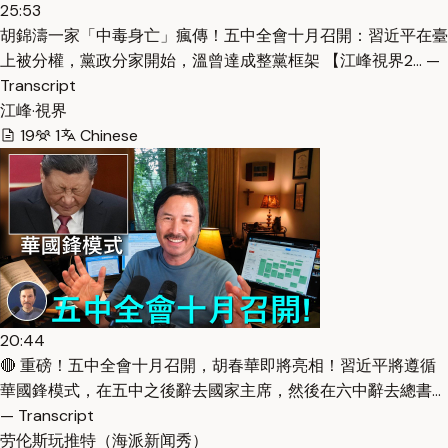
25:53
胡錦濤一家「中毒身亡」瘋傳！五中全會十月召開：習近平在臺
上被分權，黨政分家開始，溫曾達成整黨框架 【江峰視界2… —
Transcript
江峰·視界
19
1
Chinese
20:44
🔴 重磅！五中全會十月召開，胡春華即將亮相！習近平將遵循
華國鋒模式，在五中之後辭去國家主席，然後在六中辭去總書…
— Transcript
劳伦斯玩推特（海派新闻秀）