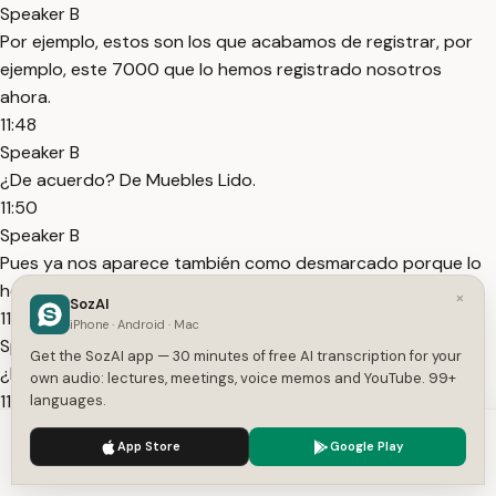
Speaker B
Por ejemplo, estos son los que acabamos de registrar, por
ejemplo, este 7000 que lo hemos registrado nosotros
ahora.
11:48
Speaker B
¿De acuerdo? De Muebles Lido.
11:50
Speaker B
Pues ya nos aparece también como desmarcado porque lo
hemos conciliado.
×
SozAI
11:53
iPhone · Android · Mac
Speaker B
Get the SozAI app — 30 minutes of free AI transcription for your
¿De acuerdo?
own audio: lectures, meetings, voice memos and YouTube. 99+
11:55
languages.
Speaker B
We use cookies to enhance your experience.
Privacy Policy
App Store
Google Play
Bien, aquí vemos lo que son los movimientos.
Accept
Settings
12:01