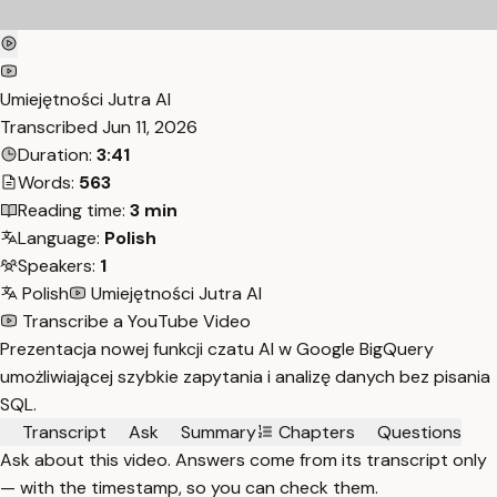
Umiejętności Jutra AI
Transcribed
Jun 11, 2026
Duration:
3:41
Words:
563
Reading time:
3 min
Language:
Polish
Speakers:
1
Polish
Umiejętności Jutra AI
Transcribe a YouTube Video
Prezentacja nowej funkcji czatu AI w Google BigQuery
umożliwiającej szybkie zapytania i analizę danych bez pisania
SQL.
Transcript
Ask
Summary
Chapters
Questions
Ask about this video. Answers come from its transcript only
— with the timestamp, so you can check them.