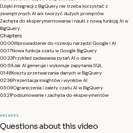
Dzięki integracji z BigQuery nie trzeba korzystać z
zewnętrznych AI ani tworzyć dużych promptów.
Zachęta do eksperymentowania i nauki z nową funkcją AI w
BigQuery.
Chapters
00:00
Wprowadzenie do rozwoju narzędzi Google i AI
00:17
Nowa funkcja czatu w Google BigQuery
00:23
Przykład zadawania pytań AI o dane
00:59
Jak AI generuje i wykonuje zapytania SQL
01:48
Koszty przetwarzania danych w BigQuery
02:36
Prezentacja insightów i wyników AI
03:09
Ograniczenia i zalety czatu AI w BigQuery
03:21
Podsumowanie i zachęta do eksperymentów
ANSWERS
Questions about this video