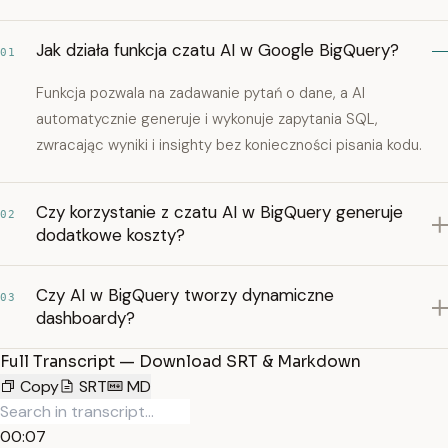
Jak działa funkcja czatu AI w Google BigQuery?
01
Funkcja pozwala na zadawanie pytań o dane, a AI
automatycznie generuje i wykonuje zapytania SQL,
zwracając wyniki i insighty bez konieczności pisania kodu.
Czy korzystanie z czatu AI w BigQuery generuje
02
dodatkowe koszty?
Czy AI w BigQuery tworzy dynamiczne
03
dashboardy?
Full Transcript — Download SRT & Markdown
Copy
SRT
MD
00:07