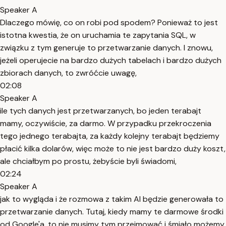
Speaker A
Dlaczego mówię, co on robi pod spodem? Ponieważ to jest
istotna kwestia, że on uruchamia te zapytania SQL, w
związku z tym generuje to przetwarzanie danych. I znowu,
jeżeli operujecie na bardzo dużych tabelach i bardzo dużych
zbiorach danych, to zwróćcie uwagę,
02:08
Speaker A
ile tych danych jest przetwarzanych, bo jeden terabajt
mamy, oczywiście, za darmo. W przypadku przekroczenia
tego jednego terabajta, za każdy kolejny terabajt będziemy
płacić kilka dolarów, więc może to nie jest bardzo duży koszt,
ale chciałbym po prostu, żebyście byli świadomi,
02:24
Speaker A
jak to wygląda i że rozmowa z takim AI będzie generowała to
przetwarzanie danych. Tutaj, kiedy mamy te darmowe środki
od Google'a, to nie musimy tym przejmować i śmiało możemy