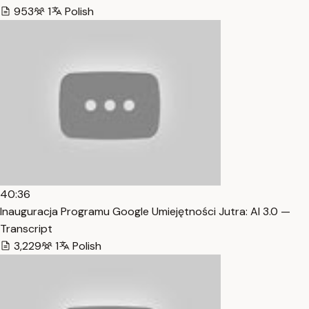
953
1
Polish
40:36
Inauguracja Programu Google Umiejętności Jutra: AI 3.0 —
Transcript
3,229
1
Polish