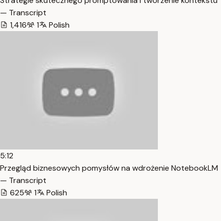
Strategie skutecznego promptowania i tworzenie kontekstu
— Transcript
1,416
1
Polish
5:12
Przegląd biznesowych pomysłów na wdrożenie NotebookLM
— Transcript
625
1
Polish