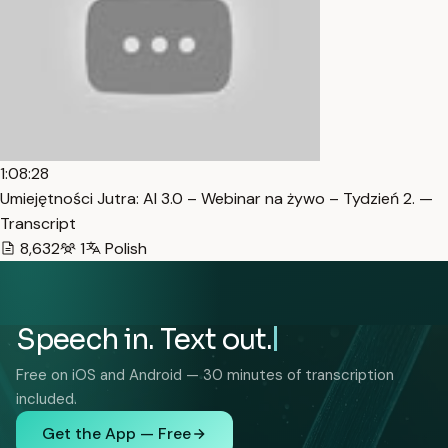
1:08:28
Umiejętności Jutra: AI 3.0 – Webinar na żywo – Tydzień 2. —
Transcript
8,632
1
Polish
Speech in. Text out.
Free on iOS and Android — 30 minutes of transcription
included.
Get the App — Free