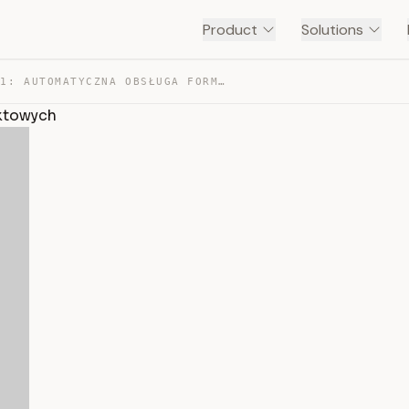
Product
Solutions
SCENARIUSZ #1: AUTOMATYCZNA OBSŁUGA FORMULARZY KONTAKTO… — TRANSCRIPT
aktowych