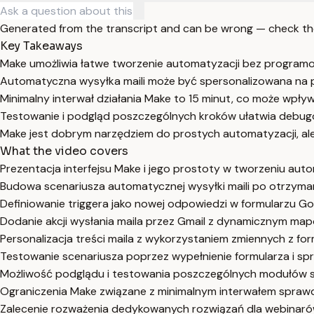
Generated from the transcript and can be wrong — check th
Key Takeaways
Make umożliwia łatwe tworzenie automatyzacji bez programo
Automatyczna wysyłka maili może być spersonalizowana na 
Minimalny interwał działania Make to 15 minut, co może wpływ
Testowanie i podgląd poszczególnych kroków ułatwia debug
Make jest dobrym narzędziem do prostych automatyzacji, a
What the video covers
Prezentacja interfejsu Make i jego prostoty w tworzeniu auto
Budowa scenariusza automatycznej wysyłki maili po otrzyma
Definiowanie triggera jako nowej odpowiedzi w formularzu Go
Dodanie akcji wysłania maila przez Gmail z dynamicznym ma
Personalizacja treści maila z wykorzystaniem zmiennych z for
Testowanie scenariusza poprzez wypełnienie formularza i sp
Możliwość podglądu i testowania poszczególnych modułów s
Ograniczenia Make związane z minimalnym interwałem sprawdz
Zalecenie rozważenia dedykowanych rozwiązań dla webinarów