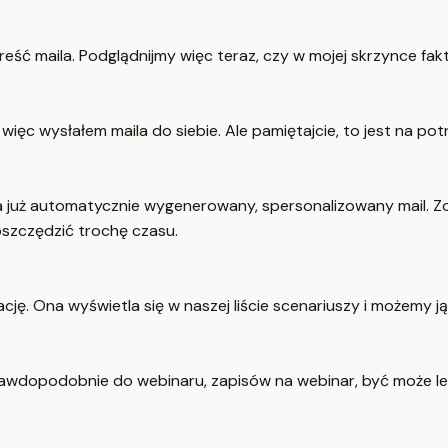
eść maila. Podglądnijmy więc teraz, czy w mojej skrzynce fak
ęc wysłałem maila do siebie. Ale pamiętajcie, to jest na pot
a już automatycznie wygenerowany, spersonalizowany mail. Zo
aoszczędzić trochę czasu.
cję. Ona wyświetla się w naszej liście scenariuszy i możemy j
rawdopodobnie do webinaru, zapisów na webinar, być może 