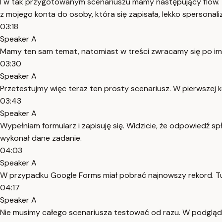
I w tak przygotowanym scenariuszu mamy następujący flow. W
z mojego konta do osoby, która się zapisała, lekko spersonal
03:18
Speaker A
Mamy ten sam temat, natomiast w treści zwracamy się po imieni
03:30
Speaker A
Przetestujmy więc teraz ten prosty scenariusz. W pierwszej 
03:43
Speaker A
Wypełniam formularz i zapisuję się. Widzicie, że odpowiedź
wykonał dane zadanie.
04:03
Speaker A
W przypadku Google Forms miał pobrać najnowszy rekord. T
04:17
Speaker A
Nie musimy całego scenariusza testować od razu. W podglądzi