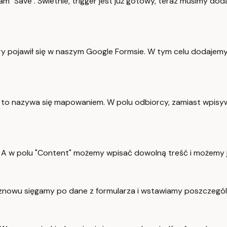
kam "Save". Świetnie, trigger jest już gotowy, teraz musimy do
y pojawił się w naszym Google Formsie. W tym celu dodajemy k
 I to nazywa się mapowaniem. W polu odbiorcy, zamiast wpis
. A w polu "Content" możemy wpisać dowolną treść i możemy 
znowu sięgamy po dane z formularza i wstawiamy poszczególn