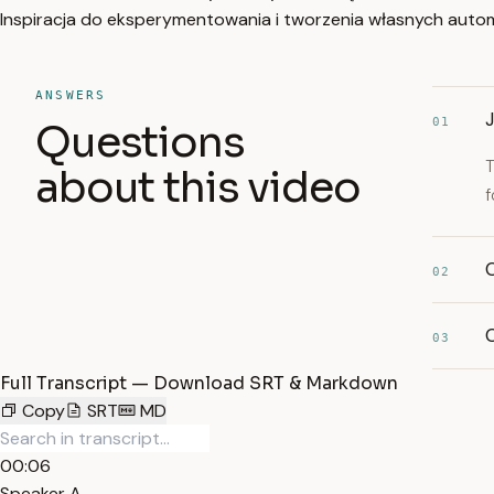
Inspiracja do eksperymentowania i tworzenia własnych autom
ANSWERS
J
01
Questions
T
about this video
f
02
03
Full Transcript — Download SRT & Markdown
Copy
SRT
MD
00:06
Speaker A