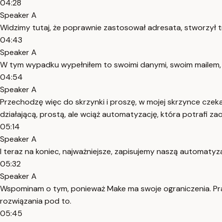
04:28
Speaker A
Widzimy tutaj, że poprawnie zastosował adresata, stworzył tr
04:43
Speaker A
W tym wypadku wypełniłem to swoimi danymi, swoim mailem, wi
04:54
Speaker A
Przechodzę więc do skrzynki i proszę, w mojej skrzynce czek
działającą, prostą, ale wciąż automatyzację, która potrafi z
05:14
Speaker A
I teraz na koniec, najważniejsze, zapisujemy naszą automatyza
05:32
Speaker A
Wspominam o tym, ponieważ Make ma swoje ograniczenia. P
rozwiązania pod to.
05:45