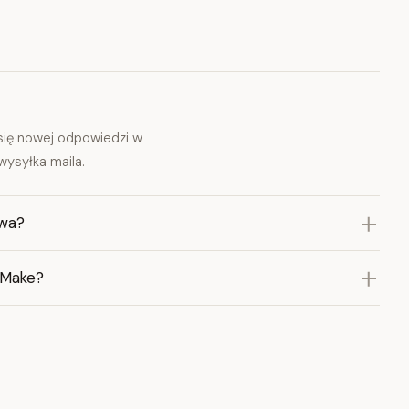
się nowej odpowiedzi w
wysyłka maila.
owa?
 Make?