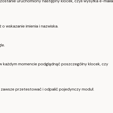
ostanie uruchomiony następny klocek, czyli wysyłka e-maila
 o wskazanie imienia i nazwiska.
le.
cie w każdym momencie podglądnąć poszczególny klocek, czy
 zawsze przetestować i odpalić pojedynczy moduł.