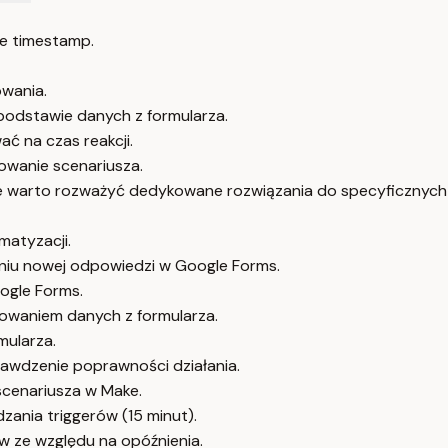
e timestamp.
wania.
podstawie danych z formularza.
ać na czas reakcji.
owanie scenariusza.
le warto rozważyć dedykowane rozwiązania do specyficznyc
matyzacji.
niu nowej odpowiedzi w Google Forms.
ogle Forms.
powaniem danych z formularza.
mularza.
rawdzenie poprawności działania.
cenariusza w Make.
ania triggerów (15 minut).
 ze względu na opóźnienia.