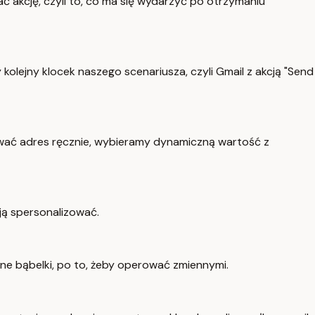
dać akcję, czyli to, co ma się wydarzyć po otrzymaniu
olejny klocek naszego scenariusza, czyli Gmail z akcją "Send
ywać adres ręcznie, wybieramy dynamiczną wartość z
ją spersonalizować.
e bąbelki, po to, żeby operować zmiennymi.