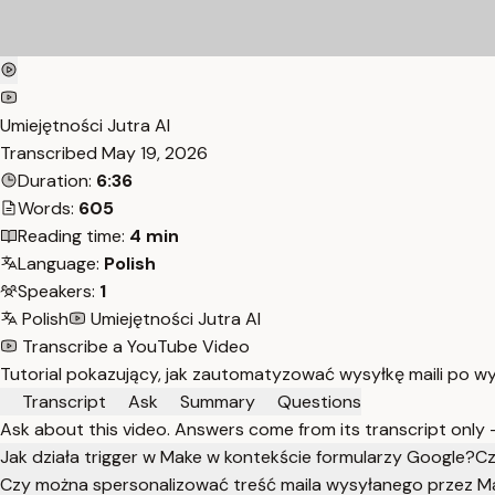
Umiejętności Jutra AI
Transcribed
May 19, 2026
Duration:
6:36
Words:
605
Reading time:
4 min
Language:
Polish
Speakers:
1
Polish
Umiejętności Jutra AI
Transcribe a YouTube Video
Tutorial pokazujący, jak zautomatyzować wysyłkę maili po w
Transcript
Ask
Summary
Questions
Ask about this video. Answers come from its transcript only
Jak działa trigger w Make w kontekście formularzy Google?
Cz
Czy można spersonalizować treść maila wysyłanego przez M