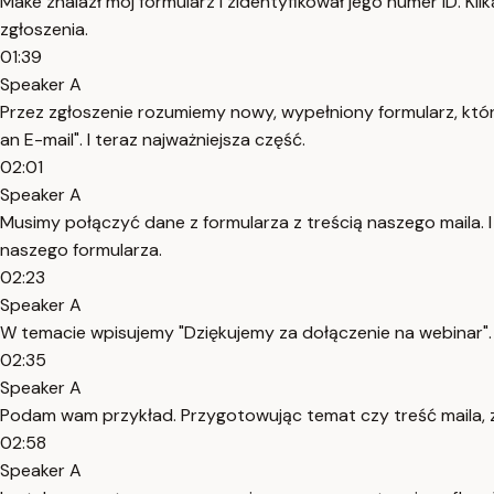
Make znalazł mój formularz i zidentyfikował jego numer ID. Kli
zgłoszenia.
01:39
Speaker A
Przez zgłoszenie rozumiemy nowy, wypełniony formularz, któr
an E-mail". I teraz najważniejsza część.
02:01
Speaker A
Musimy połączyć dane z formularza z treścią naszego maila.
naszego formularza.
02:23
Speaker A
W temacie wpisujemy "Dziękujemy za dołączenie na webinar"
02:35
Speaker A
Podam wam przykład. Przygotowując temat czy treść maila, 
02:58
Speaker A