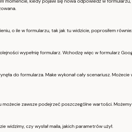
 momencie, kiedy pojawi się nowa odpowiedź w formularzu, z
izowana.
u, o ile w formularzu, tak jak tu widzicie, poprosiłem również
kolejności wypełnię formularz. Wchodzę więc w formularz Goog
 spłynęła do formularza. Make wykonał cały scenariusz. Może
u możecie zawsze podejrzeć poszczególne wartości. Możemy
e widzimy, czy wysłał maila, jakich parametrów użył.