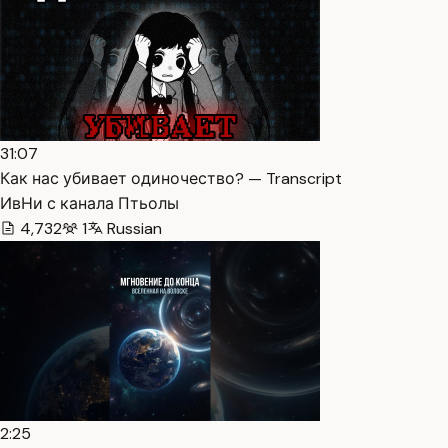
31:07
Как нас убивает одиночество? — Transcript
ИвНи с канала Птьолы
4,732
1
Russian
2:25