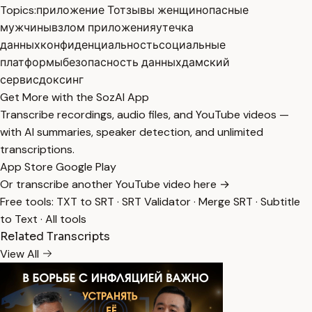
Topics:
приложение Т
отзывы женщин
опасные
мужчины
взлом приложения
утечка
данных
конфиденциальность
социальные
платформы
безопасность данных
дамский
сервис
доксинг
Get More with the SozAI App
Transcribe recordings, audio files, and YouTube videos —
with AI summaries, speaker detection, and unlimited
transcriptions.
App Store
Google Play
Or transcribe another YouTube video here →
Free tools:
TXT to SRT
·
SRT Validator
·
Merge SRT
·
Subtitle
to Text
·
All tools
Related Transcripts
View All