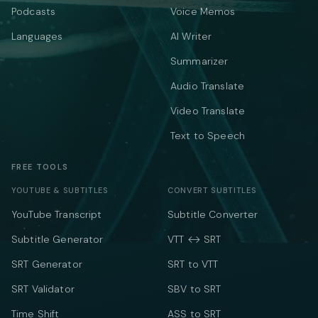
Podcasts
Voice Memos
Languages
AI Writer
Summarizer
Audio Translate
Video Translate
Text to Speech
FREE TOOLS
YOUTUBE & SUBTITLES
CONVERT SUBTITLES
YouTube Transcript
Subtitle Converter
Subtitle Generator
VTT ↔ SRT
SRT Generator
SRT to VTT
SRT Validator
SBV to SRT
Time Shift
ASS to SRT