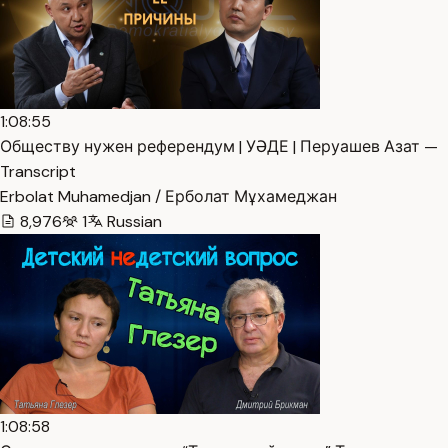
1:08:55
Обществу нужен референдум | УӘДЕ | Перуашев Азат —
Transcript
Erbolat Muhamedjan / Ерболат Мұхамеджан
8,976
1
Russian
1:08:58