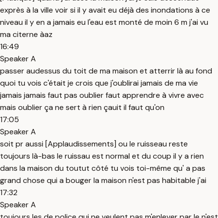
exprès à la ville voir si il y avait eu déjà des inondations à ce
niveau il y en a jamais eu l'eau est monté de moin 6 m j'ai vu
ma citerne àaz
16:49
Speaker A
passer audessus du toit de ma maison et atterrir là au fond
quoi tu vois c'était je crois que j'oublirai jamais de ma vie
jamais jamais faut pas oublier faut apprendre à vivre avec
mais oublier ça ne sert à rien çauit il faut qu'on
17:05
Speaker A
soit pr aussi [Applaudissements] ou le ruisseau reste
toujours là-bas le ruissau est normal et du coup il y a rien
dans la maison du toutut côté tu vois toi-même qu' a pas
grand chose qui a bouger la maison n'est pas habitable j'ai
17:32
Speaker A
toujours les de police qui ne veulent pas m'enlever par le n'est