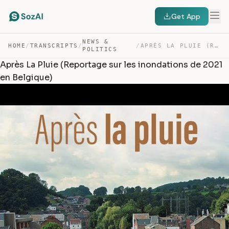
Get App
NEWS &
HOME
/
TRANSCRIPTS
/
/
APRÈS LA PLUIE (REPORTAGE SUR LES INONDATIONS DE 2021 E… — TRANSCRIPT
POLITICS
Après La Pluie (Reportage sur les inondations de 2021
en Belgique)