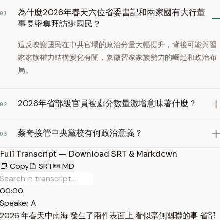
為什麼2026年春天六位省委書記和兩家國有大行董
01
事長密集拜訪謝國民？
這反映謝國民在中共官場的政治分量大幅提升，背後可能與習
家家族權力結構變化有關，象徵習家家族勢力的崛起和政治布
局。
2026年省部級官員被處分數量激增意味著什麼？
02
蔡奇接管中央黨校有何政治意義？
03
Full Transcript — Download SRT & Markdown
Copy
SRT
MD
00:00
Speaker A
2026 年春天中南海 發生了兩件表面上 看似毫無關聯的事 省部