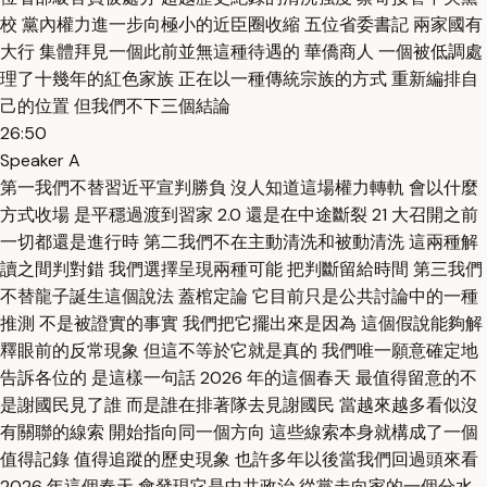
校 黨內權力進一步向極小的近臣圈收縮 五位省委書記 兩家國有
大行 集體拜見一個此前並無這種待遇的 華僑商人 一個被低調處
理了十幾年的紅色家族 正在以一種傳統宗族的方式 重新編排自
己的位置 但我們不下三個結論
26:50
Speaker A
第一我們不替習近平宣判勝負 沒人知道這場權力轉軌 會以什麼
方式收場 是平穩過渡到習家 2.0 還是在中途斷裂 21 大召開之前
一切都還是進行時 第二我們不在主動清洗和被動清洗 這兩種解
讀之間判對錯 我們選擇呈現兩種可能 把判斷留給時間 第三我們
不替龍子誕生這個說法 蓋棺定論 它目前只是公共討論中的一種
推測 不是被證實的事實 我們把它擺出來是因為 這個假說能夠解
釋眼前的反常現象 但這不等於它就是真的 我們唯一願意確定地
告訴各位的 是這樣一句話 2026 年的這個春天 最值得留意的不
是謝國民見了誰 而是誰在排著隊去見謝國民 當越來越多看似沒
有關聯的線索 開始指向同一個方向 這些線索本身就構成了一個
值得記錄 值得追蹤的歷史現象 也許多年以後當我們回過頭來看
2026 年這個春天 會發現它是中共政治 從黨走向家的一個分水