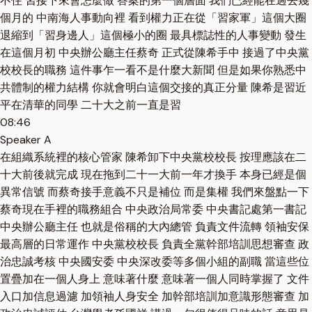
不住 習接下來會怎麼做 答案的第一個層面 我們已經能在過去幾
個月的 中南海人事動向裡 看到權力正在從「習家軍」這個大圈
退縮到「習身邊人」這個極小的圈 最具標誌性的人事變動 發生
在這個月初 中央辦公廳主任蔡奇 正式從陳希手中 接過了中央黨
校校長的職務 這件事乍一看不是什麼大新聞 但是如果你熟悉中
共體制的權力結構 你就會明白這個交接的真正分量 陳希是習近
平在清華的同學 二十大之前一直是習
08:46
Speaker A
在組織系統裡的核心管家 陳希卸下中央黨校校長 按理應該在二
十大前後就完成 現在拖到二十一大前一年才換手 本身已經是個
異常信號 而蔡奇接手意義不只是補位 而是集權 我們來盤點一下
蔡奇現在手裡的職務組合 中央政治局常委 中央書記處第一書記
中央辦公廳主任 也就是俗稱的大內總管 負責文件流轉 領袖安保
最高層的日常運作 中央黨校校長 負責全黨幹部培訓思想審查 政
治忠誠考核 中央國安委 中央深改委等多個小組的副職 當這些位
置疊加在一個人身上 意味著什麼 意味著一個人同時掌握了 文件
入口加信息過濾 加領袖人身安全 加幹部培訓加意識形態審查 加