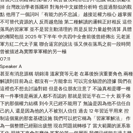
掉 台灣政治學者孫國祥 對海外中文媒體分析時 也提過類似的觀
點 他用了一個詞叫「有能力的不忠誠」 越接近權力核心 越掌握
不可替代資源的人 反而越危險 第二種解讀的邏輯正好相反 這些
落馬的習家軍 並不是習主動清理的 而是反習力量趁勢清算 具體
的傳聞包括 2025 年下半年 中共四中全會前後曾經傳出 元老派
軍方紅二代太子黨 聯合逼宮的說法 張又俠在落馬之前一段時間
曾被描述為實際掌軍權的另一極
07:11
Speaker A
甚至有消息源稱 胡錦濤 溫家寶等元老 在幕後扮演重要角色 兩種
解讀到目前為止 都沒有一方能拿出 可以完全驗證的證據 我們在
這裡也不想去討論對錯 但是各位朋友注意了 不論真相是哪一種
有一件事情是兩派人都不否認的 那就是習近平在二十大 親手佈
下的那個權力結構 到今天已經不能用了 無論是因為他不信任自
己的人 還是因為他的人不被別人信任 過去 12 年習近平用來 控
制這個黨的那套基礎設施 我們可以把它稱為「習家軍解法」 作
為一個整體已經顯出疲態 現在問題就轉移了 當大範圍的派系靠