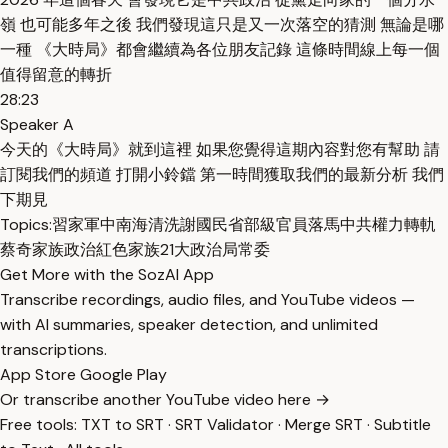
嶺 也可能多年之後 我們發現這只是又一次落空的猜測 無論是哪
一種 《大時局》都會繼續為各位朋友記錄 這條時間線上每一個
值得留意的轉折
28:23
Speaker A
今天的《大時局》就到這裡 如果您覺得這期內容對您有幫助 請
訂閱我們的頻道 打開小鈴鐺 第一時間獲取我們的最新分析 我們
下期見
Topics:
習家軍
中南海清洗
謝國民
省部級官員落馬
中共權力轉軌
蔡奇
家族政治
紅色家族
21大
政治局常委
Get More with the SozAI App
Transcribe recordings, audio files, and YouTube videos —
with AI summaries, speaker detection, and unlimited
transcriptions.
App Store
Google Play
Or transcribe another YouTube video here →
Free tools:
TXT to SRT
·
SRT Validator
·
Merge SRT
·
Subtitle