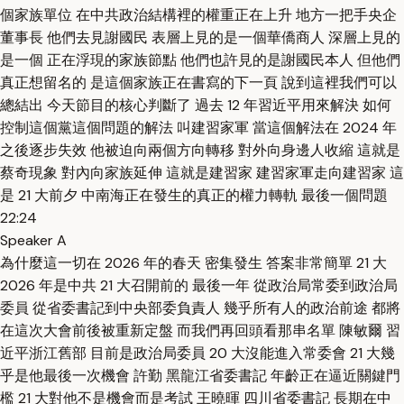
個家族單位 在中共政治結構裡的權重正在上升 地方一把手央企
董事長 他們去見謝國民 表層上見的是一個華僑商人 深層上見的
是一個 正在浮現的家族節點 他們也許見的是謝國民本人 但他們
真正想留名的 是這個家族正在書寫的下一頁 說到這裡我們可以
總結出 今天節目的核心判斷了 過去 12 年習近平用來解決 如何
控制這個黨這個問題的解法 叫建習家軍 當這個解法在 2024 年
之後逐步失效 他被迫向兩個方向轉移 對外向身邊人收縮 這就是
蔡奇現象 對內向家族延伸 這就是建習家 建習家軍走向建習家 這
是 21 大前夕 中南海正在發生的真正的權力轉軌 最後一個問題
22:24
Speaker A
為什麼這一切在 2026 年的春天 密集發生 答案非常簡單 21 大
2026 年是中共 21 大召開前的 最後一年 從政治局常委到政治局
委員 從省委書記到中央部委負責人 幾乎所有人的政治前途 都將
在這次大會前後被重新定盤 而我們再回頭看那串名單 陳敏爾 習
近平浙江舊部 目前是政治局委員 20 大沒能進入常委會 21 大幾
乎是他最後一次機會 許勤 黑龍江省委書記 年齡正在逼近關鍵門
檻 21 大對他不是機會而是考試 王曉暉 四川省委書記 長期在中