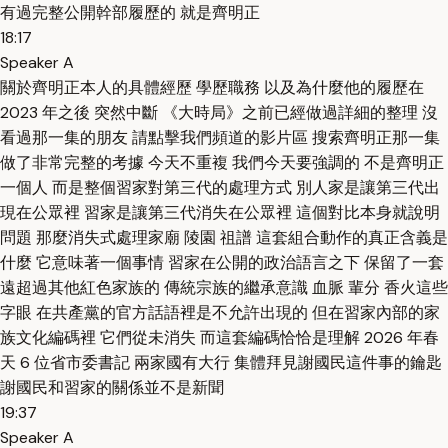
有過完整公開幹部履歷的 就是齊明正
18:17
Speaker A
關於齊明正本人的具體經歷 學歷職務 以及為什麼他的履歷在
2023 年之後 突然中斷 《大時局》之前已經做過詳細的整理 沒
看過那一集的朋友 請點擊我們頻道的影片區 搜索齊明正那一集
做了非常完整的考據 今天不重複 我們今天要強調的 不是齊明正
一個人 而是整個習家對第三代的處理方式 別人家是讓第三代出
現在公眾裡 習家是讓第三代消失在公眾裡 這個對比本身就說明
問題 那麼消失式處理家廟 陵園 祖譜 這套組合動作的真正含義是
什麼 它意味著一個事情 習家在公開的政治語言之下 保留了一套
遠超過其他紅色家族的 傳統宗族的繼承意識 血脈 輩分 香火這些
字眼 在共產黨的官方話語裡是不允許出現的 但在習家內部的家
族文化編碼裡 它們從未消失 而這套編碼恰恰是理解 2026 年春
天 6 位省市委書記 兩家國有大行 集體拜見謝國民這件事的鑰匙
謝國民和習家的關係並不是新聞
19:37
Speaker A