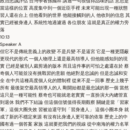
政治忠誠評估 台灣學者孫國祥 講過一句很值得品味的話 意思是
當這樣的位置 高度集中到一個近臣手裡 未來可能出現一種狀態
習人還在台上 但他看到的世界 他能接觸到的人 他收到的信息 其
實已經被身邊人 系統性地過濾過 各位朋友 這就是真正的權力旁
落
10:13
Speaker A
但它不是傳統意義上的政變 不是兵變 不是逼宮 它是一種更隱蔽
更現代的形式 一個人物理上還是最高領導人 但他能感知到的現
實 已經是被別人裁剪過的版本 而且這件事的可怕之處還在於 蔡
奇個人可能並沒有挑戰習的意願 他絕對是忠誠的 但是忠誠和安
全 在中共這種高度個人化的體制裡 從來不是一回事 歷史上幾乎
所有 最後架空最高領導人的人 剛開始都是最忠誠的那一個 當然
這只是一種可能性 蔡奇也可能就老老實實 一直扮演大內總管直
到退休 我們不下結論 但這個信號值得長期觀察 關鍵是當「習家
軍」這個大圈失效 習被迫退守到「習身邊人」 這個小圈本身 就
成了新的不穩定來源 有沒有比身邊人更可靠的依靠 歷史上的中
國有過一個答案 家族 這就要把我們的視線 從中南海的權力名單