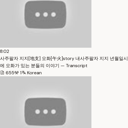
8:02
사주팔자 지지[地支] 오화[午火]story 내사주팔자 지지 년월일시
에 오화가 있는 분들의 이야기 — Transcript
655
1
Korean