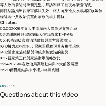
等人政治前途將重新定盤，拜訪謝國民被視為讀懂信號。
節目結論指出習家軍解法失效，權力向身邊人收縮與家族延伸，
標誌著中共政治從黨向家族的權力轉軌。
Chapters
00:00
2026年春天中南海兩大異象與背景介紹
03:01
謝國民與習家關係及官場異常動作分析
05:48
省部級官員清洗數據與軍方震盪概況
10:13
權力結構變化：習家軍退縮與蔡奇集權現象
14:12
習家家族結構與傳統宗族意識的復興
18:17
習家第三代與家族繼承策略對比
22:14
2026年春政治局高層動向與21大前景展望
25:30
節目總結與未來權力格局判斷
ANSWERS
Questions about this video