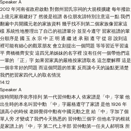
Speaker A
2012 年河南省政府啟動 對鄧州習氏宗祠的大規模擴建 每年撥款
上億元家廟建好了 然後是祖譜 各位朋友請特別注意這一點 我們
翻遍中共開國元老的家族資料 幾乎找不到第二個家族像習家這
樣 系統性地整理出了自己的祖譜輩分 並至今遵守 習家祖譜的輩
分順序是 國 玉 永 宗 中 正 明 通 繼 述 承 顯 遵 守 從 容 說到這
裡可能有細心的觀眾朋友 會立刻提出一個問題 等等習近平習遠
平 齊橋橋齊安安 這四兄弟姊妹的名字裡 沒有任何一個帶他們這
一輩的 「正」字 如果習家真的嚴格按家譜取名 這怎麼解釋 這是
一個非常好的問題 而這個問題的答案 反而讓今天的論點更清楚
我們把習家四代人的取名情況
14:12
Speaker A
按時間順序依序排列 第一代習仲勳本人 依家譜是「中」字輩 他
出生時的本名叫習中勳 「中」字嚴格遵守了家譜 是他 1926 年
讀高小的時候 老師覺得中勳有中國元勳之意 給「中」字加了個
單人旁 才變成了我們今天熟悉的 習仲勳三個字 但他名字的根就
是家譜上的「中」字 第二代上半部 習仲勳第一任夫人郝明珠 所