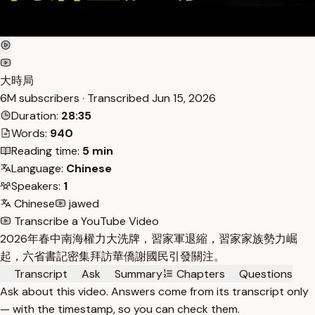
大時局
6M subscribers · Transcribed
Jun 15, 2026
Duration:
28:35
Words:
940
Reading time:
5 min
Language:
Chinese
Speakers:
1
Chinese
jawed
Transcribe a YouTube Video
2026年春中南海權力大洗牌，習家軍退縮，習家家族勢力崛
起，六省書記密集拜訪華僑謝國民引發關注。
Transcript
Ask
Summary
Chapters
Questions
Ask about this video. Answers come from its transcript only
— with the timestamp, so you can check them.