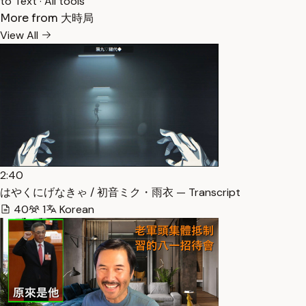
to Text
·
All tools
More from 大時局
View All
2:40
はやくにげなきゃ / 初音ミク・雨衣 — Transcript
40
1
Korean