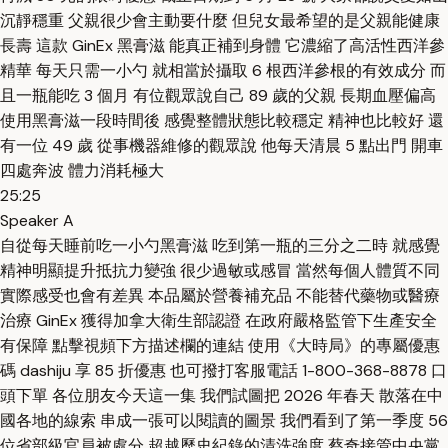
沉靜穩重 父親很少會主動要什麼 但兒女最希望的是父親能健康
長壽 這款 GinEx 黑膏滋 能真正補到身體 它濃縮了高活性西洋參
精華 每天只需一小勺 就相當於攝取 6 根西洋參根的有效成分 而
且一瓶能吃 3 個月 有位觀眾說自己 89 歲的父親 長期血壓偏高
使用黑膏滋一段時間後 感覺整體狀態比較穩定 精神也比較好 還
有一位 49 歲 從事機器維修的觀眾說 他每天清晨 5 點出門 開車
四處奔波 體力消耗極大
25:25
Speaker A
自從每天睡前吃一小勺黑膏滋 吃到第一瓶的三分之二時 就感覺
精神明顯提升抵抗力變強 很少過敏或感冒 當然每個人體質不同
實際感受也會有差異 本品屬於營養補充品 不能替代藥物或醫療
治療 GinEx 獲得加拿大衛生部認證 在政府嚴格監管下生產安全
有保障 點擊視頻下方描述欄的連結 使用《大時局》的專屬優惠
碼 dashiju 享 85 折優惠 也可撥打客服電話 1-800-368-8878 口
頭下單 各位朋友今天這一集 我們試圖把 2026 年春天 散落在中
國各地的線索 串成一張可以閱讀的圖景 我們看到了第一季度 56
位省部級官員被處分 超越歷史紀錄的清洗強度 蔡奇接管中央黨