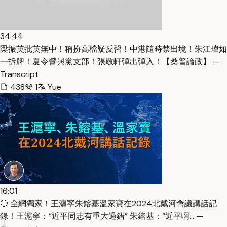
34:44
梁振英批英無中！稱扮高檔疑反習！中港隨時禁出境！朱江瑋如
一拆牌！夏令營與黨支部！張敬軒彈出彈入！【桑普論政】 —
Transcript
438
1
Yue
16:01
🔴 全網獨家！王滬寧朱鎔基溫家寶在2024北戴河會議講話記
錄！王滬寧：“近平同志有重大過錯” 朱鎔基：“近平啊… —