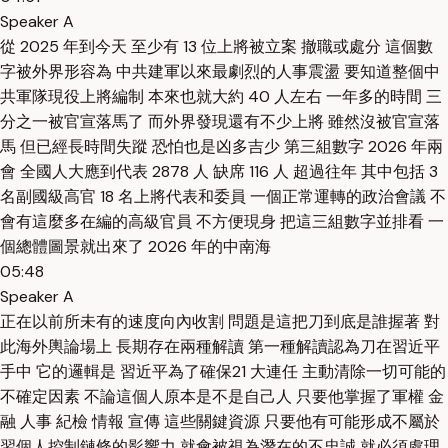
Speaker A
從 2025 年到今天 至少有 13 位上將被立案 撤職或處分 這個數
字被外界形容為 中共建軍以來最劇烈的人事震盪 要知道整個中
共軍隊現役上將編制 本來也就大約 40 人左右 一年多的時間 三
分之一被官宣落馬了 而外界發現還有不少上將 雖然沒被官宣落
馬 但已經長時間失蹤 恐怕也是凶多吉少 第三組數字 2026 年兩
會 全國人大應到代表 2878 人 缺席 116 人 超過往年 其中包括 3
名副國級高官 18 名上將代表和委員 一個正常運轉的政治會議 不
會有這麼多在編的高級官員 不方便現身 把這三組數字並排看 一
個總體圖景就出來了 2026 年的中南海
05:48
Speaker A
正在以前所未有的速度向內收割 問題是這把刀到底是誰握著 對
此海外輿論場上 長期存在兩種解讀 第一種解讀認為刀在習近平
手中 它的邏輯是 習近平為了確保21 大連任 主動清除一切可能的
不確定因素 不論這個人原本是不是自己人 只要他掌握了軍權 金
融 人事 紀檢 情報 宣傳 這些關鍵資源 只要他有可能形成不屬於
習個人控制鏈條的影響力 就會被視為潛在的不忠誠 就必須處理