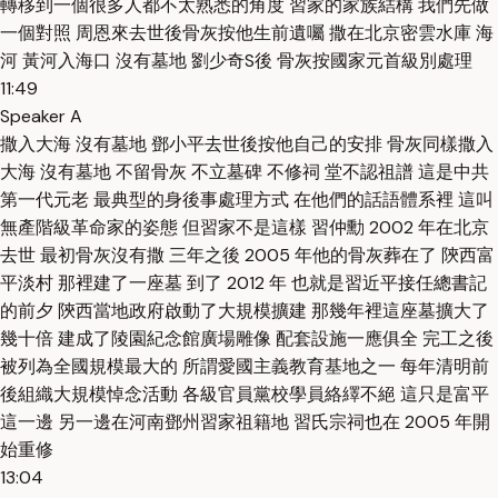
轉移到一個很多人都不太熟悉的角度 習家的家族結構 我們先做
一個對照 周恩來去世後骨灰按他生前遺囑 撒在北京密雲水庫 海
河 黃河入海口 沒有墓地 劉少奇S後 骨灰按國家元首級別處理
11:49
Speaker A
撒入大海 沒有墓地 鄧小平去世後按他自己的安排 骨灰同樣撒入
大海 沒有墓地 不留骨灰 不立墓碑 不修祠 堂不認祖譜 這是中共
第一代元老 最典型的身後事處理方式 在他們的話語體系裡 這叫
無產階級革命家的姿態 但習家不是這樣 習仲勳 2002 年在北京
去世 最初骨灰沒有撒 三年之後 2005 年他的骨灰葬在了 陝西富
平淡村 那裡建了一座墓 到了 2012 年 也就是習近平接任總書記
的前夕 陝西當地政府啟動了大規模擴建 那幾年裡這座墓擴大了
幾十倍 建成了陵園紀念館廣場雕像 配套設施一應俱全 完工之後
被列為全國規模最大的 所謂愛國主義教育基地之一 每年清明前
後組織大規模悼念活動 各級官員黨校學員絡繹不絕 這只是富平
這一邊 另一邊在河南鄧州習家祖籍地 習氏宗祠也在 2005 年開
始重修
13:04