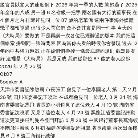
級官員以驚人的速度倒下 2026 年第一季的人數 就超過了 2025
年全年的八成 另一邊 6 名省級一把手 兩名國有大行的董事長 在
4 個月之內 排隊拜見同一位 87 歲的老華僑 這兩件事海外媒體
幾乎都報導過 但很少人問它們 會不會其實是同一件事 今天的
《大時局》要做的 不是再講一次各位已經聽過的版本 我們把這
個線索 拼到同一張時間表 因為當你去看的時候你會發現 過去 12
年的中共權力遊戲 正在被悄悄換掉一條最底層的規則 觀眾朋友
好 這裡是《大時局》 我是元成 我們從那位 87 歲的老人說起
2026 年 2 月 25 號
01:07
Speaker A
天津市委書記陳敏爾 市長張工 會見了一位泰國老人 第二天 2 月
26 號 四川省委書記王曉暉 在成都會見同一位老人 3 月 24 號 海
南省委書記馮飛 省長劉小明也見了這位老人 4 月 10 號 湖南省
委書記沈曉明 又見了這位老人 4 月 24 號 黑龍江省委書記許勤
這次更直接飛到曼谷登門拜訪 5 月 28 號 中國銀行董事長葛海蛟
率團飛往泰國 6 月初 福建省委書記周祖翼 省長趙龍 再次出面接
見 6 月 8 號工商銀行總部