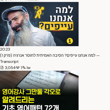
20:23
למה אנחנו עייפים? הסיבה האמיתית לחוסר אנרגיה (פרק 1) —
Transcript
3,054
1
Iw