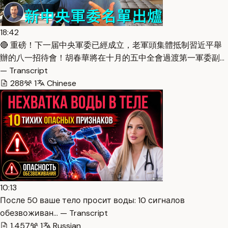
18:42
🔴 重磅！下一届中央軍委已經成立，老軍頭集體抵制習近平舉
辦的八一招待會！胡春華將在十月的五中全會過渡第一軍委副…
— Transcript
288
1
Chinese
10:13
После 50 ваше тело просит воды: 10 сигналов
обезвоживан… — Transcript
1,457
1
Russian