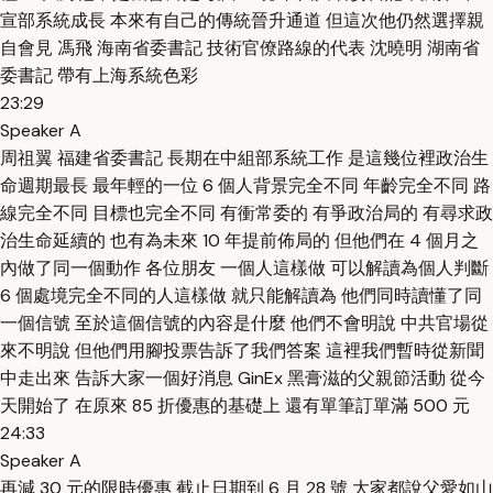
宣部系統成長 本來有自己的傳統晉升通道 但這次他仍然選擇親
自會見 馮飛 海南省委書記 技術官僚路線的代表 沈曉明 湖南省
委書記 帶有上海系統色彩
23:29
Speaker A
周祖翼 福建省委書記 長期在中組部系統工作 是這幾位裡政治生
命週期最長 最年輕的一位 6 個人背景完全不同 年齡完全不同 路
線完全不同 目標也完全不同 有衝常委的 有爭政治局的 有尋求政
治生命延續的 也有為未來 10 年提前佈局的 但他們在 4 個月之
內做了同一個動作 各位朋友 一個人這樣做 可以解讀為個人判斷
6 個處境完全不同的人這樣做 就只能解讀為 他們同時讀懂了同
一個信號 至於這個信號的內容是什麼 他們不會明說 中共官場從
來不明說 但他們用腳投票告訴了我們答案 這裡我們暫時從新聞
中走出來 告訴大家一個好消息 GinEx 黑膏滋的父親節活動 從今
天開始了 在原來 85 折優惠的基礎上 還有單筆訂單滿 500 元
24:33
Speaker A
再減 30 元的限時優惠 截止日期到 6 月 28 號 大家都說父愛如山