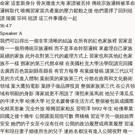
命家 這套新身分 骨灰撒進大海 家譜被丟掉 傳統宗族邏輯被革命
邏輯取代 唯獨習家當共產黨的壓力鬆動之後 他們選擇了回到祖
譜 陵園 宗祠 祖譜 這三件事擺在一起
16:47
Speaker A
我們可以得出一個非常清晰的結論 在所有的紅色家族裡 習家是
唯一一個用傳統宗族邏輯 而不是革命幹部邏輯 來處理自己家族
延續的家族 此外在對第三代的處理方式上 習家也和其他紅色家
族不一樣 鄧家的第三代鄧卓棣 在美國杜克大學法學院讀完回國
去廣西百色當副縣長縣長 有官方報導 有黨媒發稿 讓第三代以可
見的方式進入體制 葉劍英的家族第三代 分散在政商和文化藝術
領域 葉大鷹拍電影 葉靜子做品牌投資 整個家族第三代 在公共領
域有明顯的身影 薄家就更不用說了 薄熙來落馬前 他兒子薄瓜瓜
的牛津大學 哈佛大學 社交名媛奢侈生活方式 整個被包裝成國際
化精英形象 完全外放 唯獨習家相反 習明澤 1992 年生 哈佛畢業
回國之後十幾年 公開露面屈指可數 齊橋橋 習近平另一個姐姐齊
安安 她們的子女至今沒有任何 公開的政治履歷或商業履歷 習遠
平和現任妻子婚後所生的兒子 連姓名都沒有進入公開視野 唯一