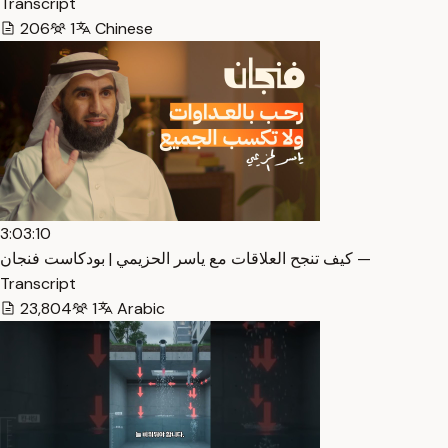
Transcript
206
1
Chinese
3:03:10
كيف تنجح العلاقات مع ياسر الحزيمي | بودكاست فنجان —
Transcript
23,804
1
Arabic