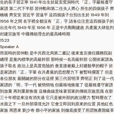
生的長子習正寧 1941 年出生於延安窯洞時代 「正」字嚴格遵守
家譜 第二代下半部 習仲勳和第二任夫人齊心 所生的四個孩子 齊
橋橋 齊安安 習近平 習遠平 這四個孩子分別出生於 1949 年到
1956 年之間 名字裡全都沒有「正」字 請各位注意這四個孩子的
出生年代 1949 年至 1956 年 正是中共剛剛建政 共產黨大肆批判
封建宗族等 中國傳統理念的最高峰時期
15:23
Speaker A
而當時的習仲勳 是中共西北局第二書記 後來進京擔任國務院副
總理 是黨內標準的高級幹部 那時候一名高級幹部 公開依家譜為
孩子取名 政治上是高度危險的 會直接被戴上封建餘孽的帽子 於
是家譜的「正」字輩 在共產黨的思想壓力下 被暫時擱置了 但是
各位朋友 最關鍵的部分在這裡 第三代習明澤 齊明正 到了這一代
家譜的「明」字一代 被悄悄地 但嚴格地恢復了 從嚴格遵守家譜
到放棄 再到重新恢復 這條曲線意味著習家的傳統宗族意識 在那
三十年裡從來沒有消失過 它只是被外部的政治壓力 暫時壓在了
水面之下 一旦外部環境允許 它會立即回到原來的位置 其他紅色
家族 周恩來 劉少奇 鄧小平的家族 則徹底接受了所謂無產階級革