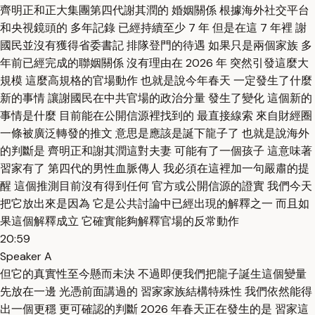
齊明正和正大集團第四代謝其潤的 婚姻關係 根據海外社交平台
和央視鏡頭的 多年記錄 已經持續至少 7 年 但是在這 7 年裡 謝
國民並沒有獲得省委書記 排隊登門的待遇 如果只是兩個家族 多
年前已經完成的聯姻關係 沒有理由在 2026 年 突然引發這麼大
規模 這麼高規格的官場動作 也就是說今年春天 一定發生了什麼
新的事情 讓謝國民在中共官場的政治分量 發生了變化 這個新的
事情是什麼 目前能在公開信源裡找到的 最直接線索 來自財經圈
一條被廣泛轉發的推文 意思是應該是誕下龍子了 也就是說海外
的判斷是 齊明正和謝其潤這對夫妻 可能有了一個孩子 這意味著
習家有了 第四代的男性血脈傳人 我必須在這裡加一句嚴肅的提
醒 這個推測目前沒有得到任何 官方或公開信源的證實 我們今天
把它放出來是因為 它是公共討論中已經出現的解釋之一 而且如
果這個解釋成立 它確實能夠解釋官場的反常動作
20:59
Speaker A
但它的真實性至今懸而未決 不過即便我們把龍子誕生這個變量
先放在一邊 光憑前面講過的 習家家族結構特殊性 我們依然能得
出一個更穩 更可確認的判斷 2026 年春天正在發生的是 習家這