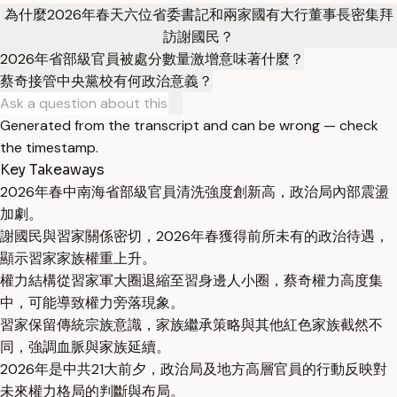
為什麼2026年春天六位省委書記和兩家國有大行董事長密集拜
訪謝國民？
2026年省部級官員被處分數量激增意味著什麼？
蔡奇接管中央黨校有何政治意義？
Generated from the transcript and can be wrong — check
the timestamp.
Key Takeaways
2026年春中南海省部級官員清洗強度創新高，政治局內部震盪
加劇。
謝國民與習家關係密切，2026年春獲得前所未有的政治待遇，
顯示習家家族權重上升。
權力結構從習家軍大圈退縮至習身邊人小圈，蔡奇權力高度集
中，可能導致權力旁落現象。
習家保留傳統宗族意識，家族繼承策略與其他紅色家族截然不
同，強調血脈與家族延續。
2026年是中共21大前夕，政治局及地方高層官員的行動反映對
未來權力格局的判斷與布局。