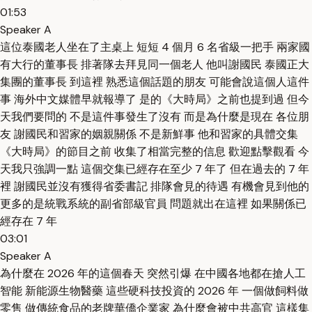
01:53
Speaker A
這位泰國老人坐在了主桌上 短短 4 個月 6 名省級一把手 兩家國
有大行的董事長 排著隊去拜見同一個老人 他叫謝國民 泰國正大
集團的董事長 到這裡 熟悉這個話題的朋友 可能會說這個人這件
事 海外中文媒體早就報導了 是的《大時局》之前也提到過 但今
天我們要問的 不是這件事發生了沒有 而是為什麼是現在 各位朋
友 謝國民和習家的姻親關係 不是新鮮事 他和習家的具體交集
《大時局》的節目之前 收集了相當完整的信息 歡迎點擊觀看 今
天我只強調一點 這個交集已經存在至少 7 年了 但在過去的 7 年
裡 謝國民並沒有獲得省委書記 排隊會見的待遇 有機會見到他的
更多的是統戰系統的副省部級官員 問題就出在這裡 如果關係已
經存在 7 年
03:01
Speaker A
為什麼在 2026 年的這個春天 突然引爆 在中國各地都在搶人工
智能 新能源生物醫藥 這些硬科技投資的 2026 年 一個做飼料做
零售 做傳統食品的老牌華僑企業家 為什麼會被中共高官 這樣集