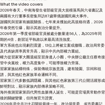
What the video covers
2026年春天，中南海發生省部級官員大規模落馬與六省書記及
兩國有大行董事長密集拜訪87歲華僑謝國民兩大事件。
謝國民與習家有姻親關係，七年來未獲如此高規格待遇，2026
年春突然引爆，顯示其政治分量提升。
2026年第一季度省部級官員被處分數量達56人，為2025年同
期的4倍，創習近平執政以來最高清洗強度。
軍方系統也出現劇烈震盪，13位上將被立案或撤職，政治局常委
及代表缺席率異常升高，顯示中共內部權力重組。
權力從習家軍大圈退縮至習身邊人小圈，中央辦公廳主任蔡奇接
管中央黨校，權力高度集中，可能導致權力旁落。
習家家族結構特殊，保留傳統宗族意識，建有陵園、宗祠和祖
譜，與其他紅色家族革命邏輯不同。
習家第三代多數低調隱藏，與其他紅色家族第三代公開活躍形成
鮮明對比，顯示家族內部傳承策略不同。
海外推測習家第四代男性血脈傳人誕生，可能是官場異常動作背
後的關鍵變量，但尚無官方證實。
2026年是中共21大召開前最後一年，政治局常委、省市委書記