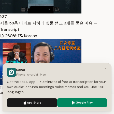
1:37
서울 58층 아파트 지하에 빗물 탱크 3개를 묻은 이유 —
Transcript
260
1
Korean
×
SozAI
iPhone · Android · Mac
Get the SozAI app — 30 minutes of free AI transcription for your
own audio: lectures, meetings, voice memos and YouTube. 99+
11:50
languages.
🔴 獨家：六年習近平之亂終於要結束了！從武漢肺炎開始的六
年，整個中國快速淪落，大型私企美團滴滴等淪爲壓榨人民的…
We use cookies to enhance your experience.
Privacy Policy
App Store
Google Play
Accept
Settings
— Transcript
10
1
Chinese