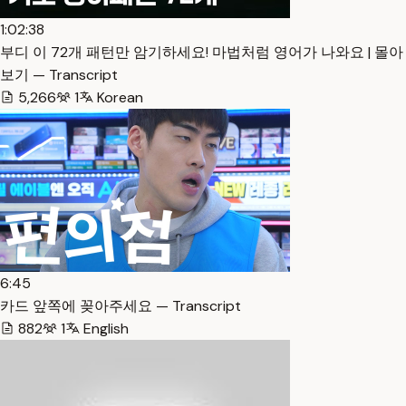
1:02:38
부디 이 72개 패턴만 암기하세요! 마법처럼 영어가 나와요 | 몰아
보기 — Transcript
5,266
1
Korean
6:45
카드 앞쪽에 꽂아주세요 — Transcript
882
1
English