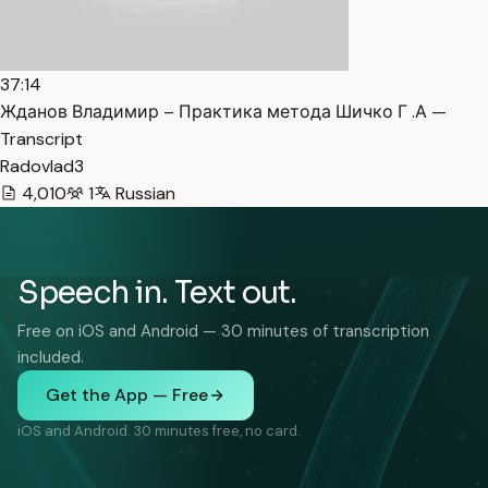
37:14
Жданов Владимир – Практика метода Шичко Г .А —
Transcript
Radovlad3
4,010
1
Russian
Speech in. Text out.
Free on iOS and Android — 30 minutes of transcription
included.
Get the App — Free
iOS and Android. 30 minutes free, no card.