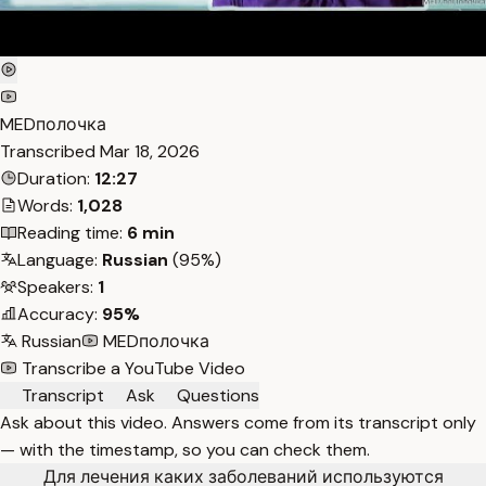
MEDполочка
Transcribed
Mar 18, 2026
Duration:
12:27
Words:
1,028
Reading time:
6 min
Language:
Russian
(95%)
Speakers:
1
Accuracy:
95%
Russian
MEDполочка
Transcribe a YouTube Video
Transcript
Ask
Questions
Ask about this video. Answers come from its transcript only
— with the timestamp, so you can check them.
Для лечения каких заболеваний используются