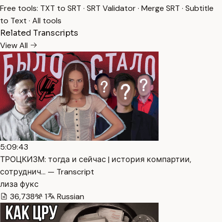
Free tools:
TXT to SRT
·
SRT Validator
·
Merge SRT
·
Subtitle
to Text
·
All tools
Related Transcripts
View All
5:09:43
ТРОЦКИЗМ: тогда и сейчас | история компартии,
сотруднич… — Transcript
лиза фукс
36,738
1
Russian