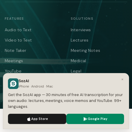
FEATURES
SOLUTIONS
Audio to Text
Interviews
Video to Text
Lectures
Note Taker
Meeting Notes
Meetings
Medical
YouTube
Legal
×
SozAI
Podcasts
Voice Memos
iPhone · Android · Mac
Languages
AI Writer
Get the SozAI app — 30 minutes of free AI transcription for your
own audio: lectures, meetings, voice memos and YouTube. 99+
Summarizer
languages.
Audio Translate
We use cookies to enhance your experience.
Privacy Policy
App Store
Google Play
Video Translate
Accept
Settings