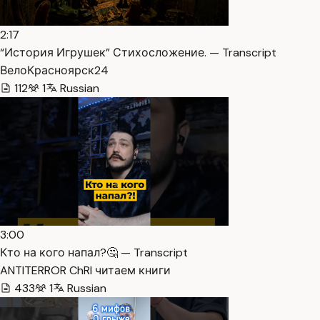
2:17
“История Игрушек” Стихосложение. — Transcript
ВелоКрасноярск24
112
1
Russian
3:00
Кто на кого напал?🤔 — Transcript
ANTITERROR ChRI читаем книги
433
1
Russian