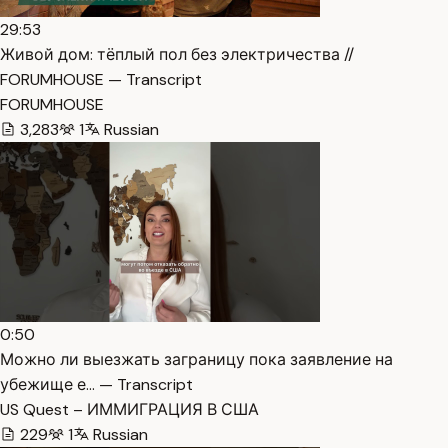
29:53
Живой дом: тёплый пол без электричества //
FORUMHOUSE — Transcript
FORUMHOUSE
3,283
1
Russian
0:50
Можно ли выезжать заграницу пока заявление на
убежище е… — Transcript
US Quest – ИММИГРАЦИЯ В США
229
1
Russian