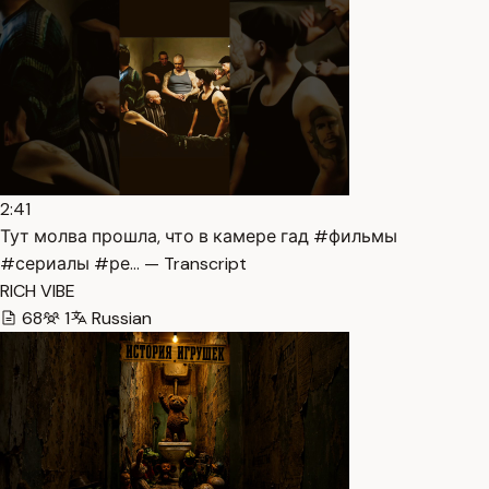
2:41
Тут молва прошла, что в камере гад #фильмы
#сериалы #ре… — Transcript
RICH VIBE
68
1
Russian