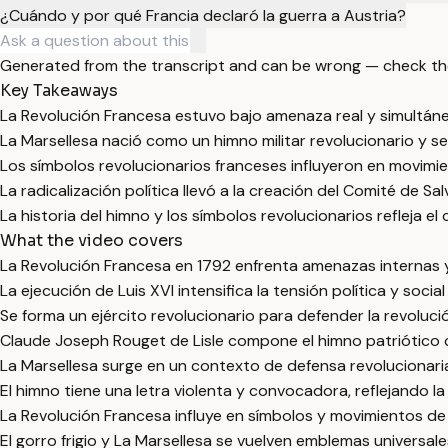
¿Cuándo y por qué Francia declaró la guerra a Austria?
Generated from the transcript and can be wrong — check th
Key Takeaways
La Revolución Francesa estuvo bajo amenaza real y simultáne
La Marsellesa nació como un himno militar revolucionario y se
Los símbolos revolucionarios franceses influyeron en movimi
La radicalización política llevó a la creación del Comité de Sal
La historia del himno y los símbolos revolucionarios refleja e
What the video covers
La Revolución Francesa en 1792 enfrenta amenazas internas y 
La ejecución de Luis XVI intensifica la tensión política y social
Se forma un ejército revolucionario para defender la revolución
Claude Joseph Rouget de Lisle compone el himno patriótico 
La Marsellesa surge en un contexto de defensa revolucionaria 
El himno tiene una letra violenta y convocadora, reflejando la 
La Revolución Francesa influye en símbolos y movimientos de 
El gorro frigio y La Marsellesa se vuelven emblemas universales 