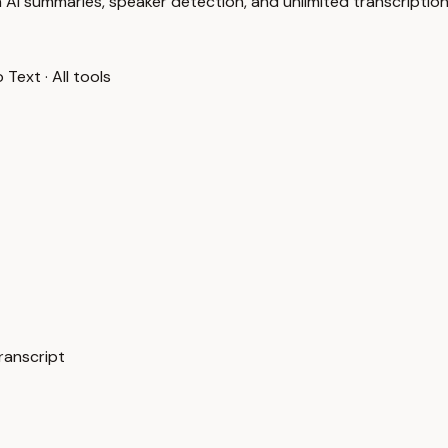
 AI summaries, speaker detection, and unlimited transcription
o Text
·
All tools
ranscript