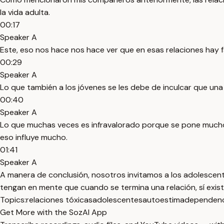
la vida adulta.
00:17
Speaker A
Este, eso nos hace nos hace ver que en esas relaciones hay 
00:29
Speaker A
Lo que también a los jóvenes se les debe de inculcar que una
00:40
Speaker A
Lo que muchas veces es infravalorado porque se pone mucho d
eso influye mucho.
01:41
Speaker A
A manera de conclusión, nosotros invitamos a los adolescente
tengan en mente que cuando se termina una relación, sí exist
Topics:
relaciones tóxicas
adolescentes
autoestima
dependenc
Get More with the SozAI App