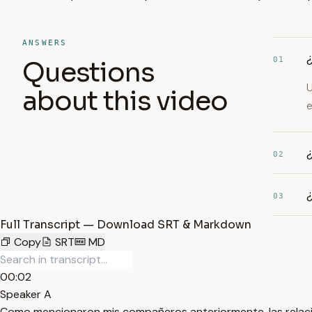
ANSWERS
¿
01
Questions
U
about this video
e
02
¿
03
Full Transcript — Download SRT & Markdown
Copy
SRT
MD
00:02
Speaker A
Como mencionaron mis compañeros anteriormente, las relacion