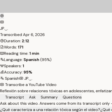
JP._.
Transcribed
Apr 6, 2026
Duration:
2:12
Words:
171
Reading time:
1 min
Language:
Spanish
(95%)
Speakers:
1
Accuracy:
95%
Spanish
JP._.
Transcribe a YouTube Video
Reflexión sobre relaciones tóxicas en adolescentes, enfatiza
Transcript
Ask
Summary
Questions
Ask about this video. Answers come from its transcript only
¿Qué caracteriza a una relación tóxica según el video?
¿Qué d