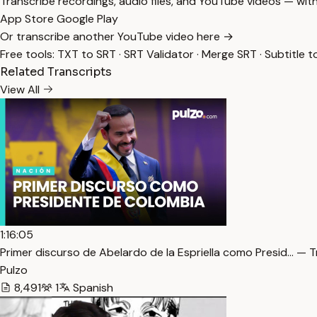
Transcribe recordings, audio files, and YouTube videos — with
App Store
Google Play
Or transcribe another YouTube video here →
Free tools:
TXT to SRT
·
SRT Validator
·
Merge SRT
·
Subtitle t
Related Transcripts
View All
1:16:05
Primer discurso de Abelardo de la Espriella como Presid… — T
Pulzo
8,491
1
Spanish