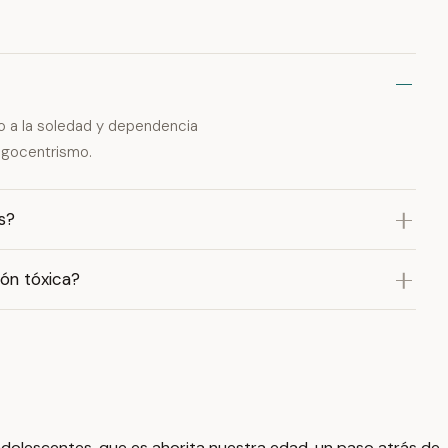
do a la soledad y dependencia
egocentrismo.
s?
ón tóxica?
adolescentes, que es ahorita nuestra edad, un paso atrás de