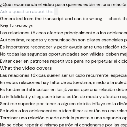
¿Qué recomienda el video para quienes están en una relació
Generated from the transcript and can be wrong — check th
Key Takeaways
Las relaciones tóxicas afectan principalmente a los adolesce
Autoestima, respeto y comunicación son pilares esenciales p
Es importante reconocer y pedir ayuda ante una relación tóx
No todas las segundas oportunidades son válidas; deben mejo
Evitar caer en patrones repetitivos para no perpetuar el ciclo
What the video covers
Las relaciones tóxicas suelen ser un ciclo recurrente, espec
En estas relaciones hay falta de autoestima, miedo a la sol
Es fundamental inculcar en los jóvenes que una relación deb
La infidelidad y el egocentrismo están de moda y afectan neg
Sentirse superior por tener a alguien detrás influye en la diná
Se invita a los adolescentes a identificar si están en una rela
Terminar una relación puede abrir la puerta a una segunda o
No se debe repetir el mismo patrón ni condenarse por las ex