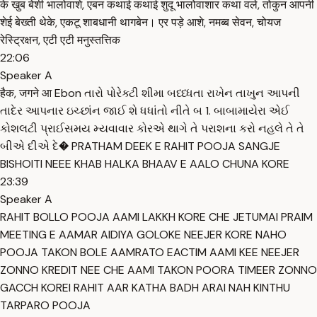
के खुब बेशी भालोवाशे, एबन कथाई कथाई शुदू भालोवाशार कथा वले, तोकुन आपनी
शेई बेख्ती थेके, एकटू शाबधानी थागबेन। एर पड़े आशे, नमब्ब सेवन, चोयज
रेस्ट्रिक्षन, एटी एटी मनुस्तत्तिक
22:06
Speaker A
हैक, जगने आ Ebon તારો પોરેક્ટી શીમા બધ્ધ્ધતા રાખેન તાખુન આપની
તાદેર આપનાર ઇચ્છાંન જાઈ શે ધધાંતો નીતે બ 1. બાબામાયેરા એઈ
કોશલટી પ્રાઈસમય મ્યવાવાર કોરએ થાગે તે પરાશના કરો નહલે તે તે
બીએ દીએ દે� PRATHAM DEEK E RAHIT POOJA SANGJE
BISHOITI NEEE KHAB HALKA BHAAV E AALO CHUNA KORE
23:39
Speaker A
RAHIT BOLLO POOJA AAMI LAKKH KORE CHE JETUMAI PRAIM
MEETING E AAMAR AIDIYA GOLOKE NEEJER KORE NAHO
POOJA TAKON BOLE AAMRATO EACTIM AAMI KEE NEEJER
ZONNO KREDIT NEE CHE AAMI TAKON POORA TIMEER ZONNO
GACCH KOREI RAHIT AAR KATHA BADH ARAI NAH KINTHU
TARPARO POOJA