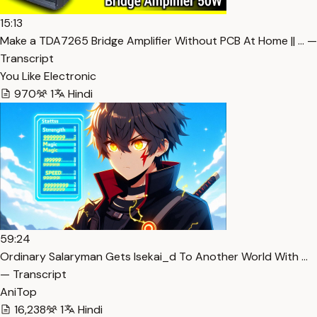
15:13
Make a TDA7265 Bridge Amplifier Without PCB At Home || … —
Transcript
You Like Electronic
970
1
Hindi
59:24
Ordinary Salaryman Gets Isekai_d To Another World With …
— Transcript
AniTop
16,238
1
Hindi