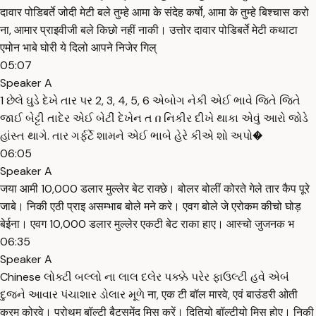
दावार पोडिबर्ते जोदी मेटी बले तुम्हे आमा के संदेह कर्षो, आमा के तुम्हे बिश्चास करो
ना, आमार प्राइवीजी बले किछो नहीं नाकी। उत्तोर दावार पोडिबर्ते मेटी कथाटा
एमोन भाबे घोरी ये दिलो आपने निजेर गिल्
05:07
Speaker A
1 છેલે ઘુડે દેખે તાર પર 2, 3, 4, 5, 6 એબોગ નેકી એઈ ભાવે જિતે જિતે
જાઈ બેટ્ટી તાદેર એઈ બેટીં દેખેન ત በ નિકીર દીખે થાકા એવું આરો જોડે
હાંસ્ત થાગે. તાર ગર્ફર્ટે શામને એઈ ભાબે હેરે કીએ શો અપો�
06:05
Speaker A
जया आमी 10,000 डलार मुल्लेर बेट राक्छे। बोलर बोलीं कोरते गेले तार कैप पूरे
जाबे। निकी एठी प्राइ असम्भाब बोले मने करे। एवग बोले जे एरोकम कीचो घोड़
बेईना। एवग 10,000 डलार मुल्लेर एकटी बेट राका हाए। आस्चो जुजनक भ
06:35
Speaker A
Chinese લોક્ટી બલ્લો ના લાલ દલેર પક્ક્કે પરેર ફાઉલ્ટી હવે એબંં
દુજને આવાર પંચાશાર ડોલાર મૂળે ना, एक टी बॉल मारवे, एवं बाउंडरी ओती
क्रम कोरवे। प्रोथम बॉल्टी बैट्समेंद मिस करें। दितियो बॉल्टीयो मिस होए। निकी