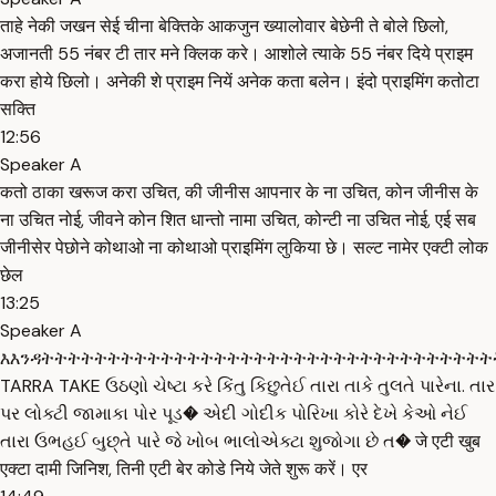
ताहे नेकी जखन सेई चीना बेक्तिके आकजुन ख्यालोवार बेछेनी ते बोले छिलो,
अजानती 55 नंबर टी तार मने क्लिक करे। आशोले त्याके 55 नंबर दिये प्राइम
करा होये छिलो। अनेकी शे प्राइम नियें अनेक कता बलेन। इंदो प्राइमिंग कतोटा
सक्ति
12:56
Speaker A
कतो ठाका खरूज करा उचित, की जीनीस आपनार के ना उचित, कोन जीनीस के
ना उचित नोई, जीवने कोन शित धान्तो नामा उचित, कोन्टी ना उचित नोई, एई सब
जीनीसेर पेछोने कोथाओ ना कोथाओ प्राइमिंग लुकिया छे। सल्ट नामेर एक्टी लोक
छेल
13:25
Speaker A
እእንዳትትትትትትትትትትትትትትትትትትትትትትትትትትትትትትትትት
TARRA TAKE ઉઠણો ચેષ્ટા કરે કિંતુ કિછુતેઈ તારા તાકે તુલતે પારેના. તાર
પર લોક્ટી જામાકા પોર પૂડ� એદી ગોદીક પોરિખા કોરે દેખે કેઓ નેઈ
તારા ઉભહઈ બુછ્તે પારે જે ખોબ ભાલોએક્ટા શુજોગા છે ત� जे एटी खुब
एक्टा दामी जिनिश, तिनी एटी बेर कोडे निये जेते शुरू करें। एर