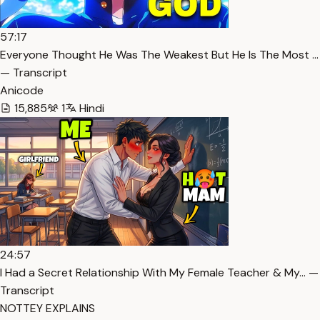
57:17
Everyone Thought He Was The Weakest But He Is The Most …
— Transcript
Anicode
15,885
1
Hindi
24:57
I Had a Secret Relationship With My Female Teacher & My… —
Transcript
NOTTEY EXPLAINS