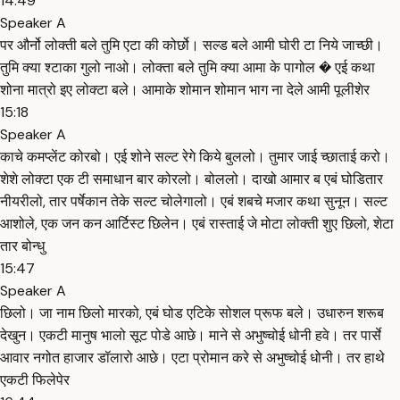
14:49
Speaker A
पर और्नो लोक्ती बले तुमि एटा की कोर्छो। सल्ड बले आमी घोरी टा निये जाच्छी।
तुमि क्या श्टाका गुलो नाओ। लोक्ता बले तुमि क्या आमा के पागोल � एई कथा
शोना मात्रो इए लोक्टा बले। आमाके शोमान शोमान भाग ना देले आमी पूलीशेर
15:18
Speaker A
काचे कमप्लेंट कोरबो। एई शोने सल्ट रेगे किये बुललो। तुमार जाई च्छाताई करो।
शेशे लोक्टा एक टी समाधान बार कोरलो। बोललो। दाखो आमार ब एबं घोडितार
नीयरीलो, तार पर्षेकान तेके सल्ट चोलेगालो। एबं शबचे मजार कथा सुनून। सल्ट
आशोले, एक जन कन आर्टिस्ट छिलेन। एबं रास्ताई जे मोटा लोक्ती शुए छिलो, शेटा
तार बोन्धु
15:47
Speaker A
छिलो। जा नाम छिलो मारको, एबं घोड एटिके सोशल प्रूफ बले। उधारुन शरूब
देखुन। एकटी मानुष भालो सूट पोडे आछे। माने से अभुष्चोई धोनी हवे। तर पार्से
आवार नगोत हाजार डॉलारो आछे। एटा प्रोमान करे से अभुष्चोई धोनी। तर हाथे
एकटी फिलेपेर