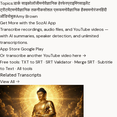
Topics:
डार्क साइकोलॉजी
मनोवैज्ञानिक हेरफेर
प्राइमिंग
साइलेंट
ट्रीटमेंट
मनोवैज्ञानिक तकनीक
सोशल प्रूफ
मनोवैज्ञानिक हैक्स
मनोरंजन
हिंदी
ऑडियोबुक
Amy Brown
Get More with the SozAI App
Transcribe recordings, audio files, and YouTube videos —
with AI summaries, speaker detection, and unlimited
transcriptions.
App Store
Google Play
Or transcribe another YouTube video here →
Free tools:
TXT to SRT
·
SRT Validator
·
Merge SRT
·
Subtitle
to Text
·
All tools
Related Transcripts
View All