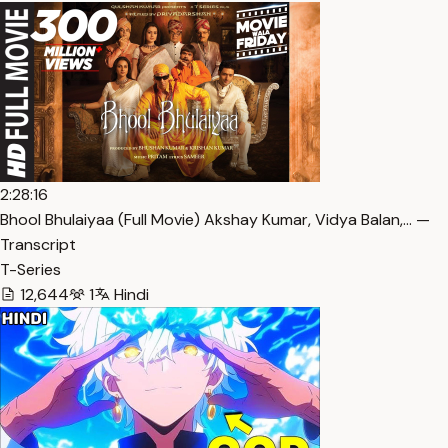
2:28:16
Bhool Bhulaiyaa (Full Movie) Akshay Kumar, Vidya Balan,… —
Transcript
T-Series
12,644
1
Hindi