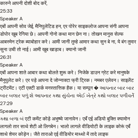
कारुने आपनी दोशी बोद करें,
25:33
Speaker A
एबों आपनी सोव जेई, मैनिपुलेटिड हन, एर पोरेर साइकलोज आपना संगी आपना
डोपोर खुब रेगिया छे। आपनी गोनो कथा मान छेन ना। तोखन मानुस सेल्फ
आबस्मेन ट्रेक ब्याबोहार करे। आमी जानी तुम्हे आमार कथा सुन बे ना, ये बंग तुमार
सुना उची तो नाई। आमी खुब खाड़ाब। क्यानो जानी
26:31
Speaker A
एबों आपना शाते आबार कथा बोलते शुरू करे। निजेके डाउन ग्रेट करे मानुषके
मैनुपुलेट करे। एर पड़े आपना दे जोन्नाक्टा फ्री ट्रिक। नमबर एलेवन। साइलेंट
ट्रीटमेंट। एटी एक्टी डार्क मनस्तात्तिक हैक। या सम्पून � આપનાર બાર બાર
બાર બલાર પળું શે આપનાર કથા સુંચેના એઈ ખેત્રે કથો બલાર પળીવર્તે
27:29
Speaker A
કથા બળા બં एटी कमेंट कोड़े अभुष्ष्वे जानावेन। एबँ एई अडियो बुक्ति क्यामोन
लागलो तार साथे शेटी ओ लिगबेन। भालो लागले वीडियोटी के लाइक कोरूं एबँ
शाथे शेयर कोड़ेन। जैते ताराओ एई वीडियोर माथ्थो में तादे लाइफ