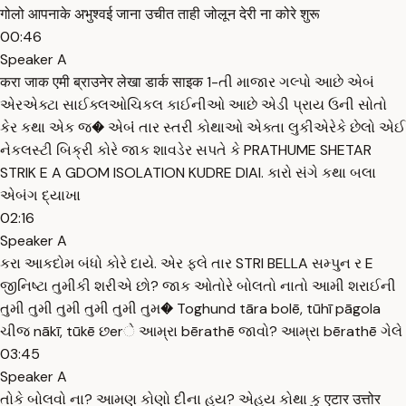
गोलो आपनाके अभुश्वई जाना उचीत ताही जोलून देरी ना कोरे शुरू
00:46
Speaker A
करा जाक एमी ब्राउनेर लेखा डार्क साइक 1-તી માજાર ગલ્પો આછે એબં
એરએક્ટા સાઈક્લઓચિકલ કાઈનીઓ આછે એડી પ્રાય ઉની સોતો
કેર કથા એક જ� એબંં તાર સ્તરી કોથાઓ એક્તા લુકીએરેકે છેલો એઈ
નેકલસ્ટી બિક્રી કોરે જાક શાવડેર સપતે કે PRATHUME SHETAR
STRIK E A GDOM ISOLATION KUDRE DIAI. કારો સંગે કથા બલા
એબંગ દ્યાખા
02:16
Speaker A
કરા આકદોમ બંધો કોરે દાયે. એર ફલે તાર STRI BELLA સમ્પુન ર E
જીનિષ્ટા તુમીકી શરીએ છો? જાક ઓતોરે બોલતો નાતો આમી શરાઈની
તુમી તુમી તુમી તુમી તુમી તુમ� Toghund tāra bolē, tūhī pāgola
ચીજ nākī, tūkē છerે આમ્રા bērathē જાવો? આમ્રા bērathē ગેલે
03:45
Speaker A
તોકે બોલવો ના? આમણ કોણો દીના હય? એહય કોથા કુ एटार उत्तोर