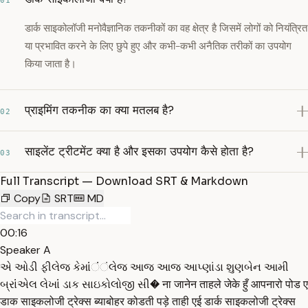
01
डार्क साइकोलॉजी मनोवैज्ञानिक तकनीकों का वह क्षेत्र है जिसमें लोगों को नियंत्रित
या प्रभावित करने के लिए छुपे हुए और कभी-कभी अनैतिक तरीकों का उपयोग
किया जाता है।
प्राइमिंग तकनीक का क्या मतलब है?
02
साइलेंट ट्रीटमेंट क्या है और इसका उपयोग कैसे होता है?
03
Full Transcript — Download SRT & Markdown
Copy
SRT
MD
00:16
Speaker A
એ ઓડી ફીલેજ કેમાંંંંંલેજ આજ આજ આપ્ણાંડા શુણબેન આમી
બ્રાંંએલ લેખાંં ડાક સાઇકોલોજી સી� ना जानेन ताहले जेके हुँ आपनारो पोड ए
डाक साइकलोजी ट्रेक्स ब्याबोहर कोडती पड़े ताही एई डार्क साइकलोजी ट्रेक्स