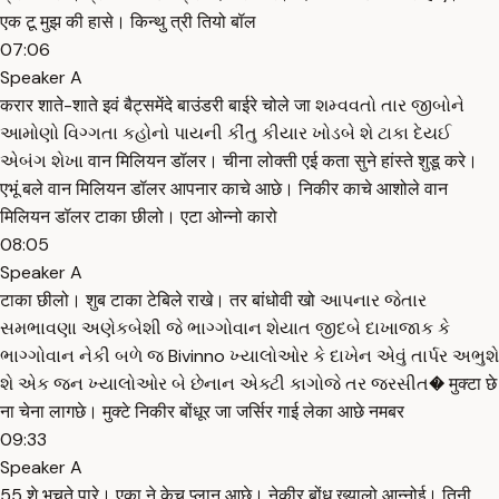
एक टू मुझ की हासे। किन्थु त्री तियो बॉल
07:06
Speaker A
करार शाते-शाते इवं बैट्समेंदे बाउंडरी बाईरे चोले जा શમ્વવતો તાર જીબોને
આમોણો વિગ્ગતા કહોનો પાયની કીંતુ કીયાર ખોડબે શે ટાકા દેયઈ
એબંગ શેખા वान मिलियन डॉलर। चीना लोक्ती एई कता सुने हांस्ते शुडू करे।
एभूं बले वान मिलियन डॉलर आपनार काचे आछे। निकीर काचे आशोले वान
मिलियन डॉलर टाका छीलो। एटा ओन्नो कारो
08:05
Speaker A
टाका छीलो। शुब टाका टेबिले राखे। तर बांधोवी खो આપનાર જેતાર
સમભાવણા અણેકબેશી જે ભાગ્ગોવાન શેયાત જીદબે દાખાજાક કે
ભાગ્ગોવાન નેકી બળે જ Bivinno ખ્યાલોઓર કે દાખેન એવું તાર્પર અભુશે
શે એક જન ખ્યાલોઓર બે છેનાન એક્ટી કાગોજે તર જરસીત� मुक्टा छे
ना चेना लागछे। मुक्टे निकीर बोंधूर जा जर्सिर गाई लेका आछे नमबर
09:33
Speaker A
55 शे भूचते पारे। एका ने केचु प्लान आछे। नेकीर बोंधू ख्यालो आन्नोई। तिनी