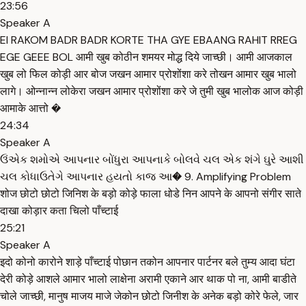
23:56
Speaker A
EI RAKOM BADR BADR KORTE THA GYE EBAANG RAHIT RREG
EGE GEEE BOL आमी खुब कोठीन शमयर मोद्ध दिये जाच्छी। आमी आजकाल
खुब लो फिल कोड़ी आर बोज जखन आमार प्रोशोंशा करे तोखन आमार खुब भालो
लागे। ओन्नान्न लोकेरा जखन आमार प्रोशोंशा करे जे तुमी खुब भालोक आज कोड़ी
आमाके आत्तो �
24:34
Speaker A
ઉંએક શમોએ આપનાર બોંધુરા આપનાકે બોલવે ચલ એક શંગે ઘુરે આશી
ચલ કોધાઉતેગે આપનાર હયતો કાજ આ� 9. Amplifying Problem
शोज छोटो छोटो जिनिश के बड़ो कोड़े फाला धोडे निन आपने के आपनो संगीर साते
दाखा कोड़ार कता चिलो पाँच्टाई
25:21
Speaker A
इदो कोनो कारोने शाड़े पाँच्टाई पोछान तकोन आपनार पार्टनर बले तुम्य आदा घंटा
देरी कोड़े आशले आमार भालो लाक्षेना अरामी एकाने आर थाक पो ना, आमी बाडीते
चोले जाच्छी, मानुष माजय माजे जेकोन छोटो जिनीश के अनेक बड़ो कोरे फेले, जार