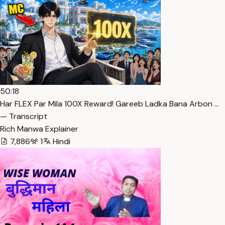
50:18
Har FLEX Par Mila 100X Reward! Gareeb Ladka Bana Arbon …
— Transcript
Rich Manwa Explainer
7,886
1
Hindi