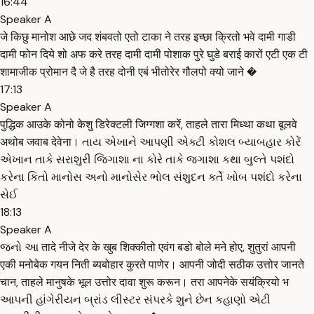
16:44
Speaker A
जे किछु मानोश आछे जद शंबवतो एतो टाका ने तरह इच्छा क्रितो भवे दामी गाडी
दामी फोन दिये शो अफ करे तरह दामी दामी पोशाक पुरे घुडे बराई कारों एटी एक टी
शामाजीक प्रोमान दै जे है तरह दोनी एबं भीतोरेर गौलपो क्यो जाने �
17:13
Speaker A
पुद्धिक आउके कोनो केशु डिरेक्टली जिग्गशा करें, ताहले तारा मिध्था कथा बूलवे
अथोब जवाब देवेना। તાય એખાને આપણી એક્ટી કોશલ બ્યાબહાર કોરેં
એખાન તાકે સરાશુરી જિગાશા ના કોરે તાકે જ્ગાશા કથા બુલ્તે પશંદો
કરેના કિતો માનોસ અનો માનોસેર ભોલ સંશુદન કર્તે ખોબ પશંદો કરેના
સેઈ
18:13
Speaker A
જનો આ तादे नीजे देर के खुब शिक्कीतो एवंग बडो बोले मने होए, शुतुरां आपनी
एकी मनोबेक गयन निती ब्यबोहार कुरते पाणेर। आपनी जोदी सठीक उत्तोर जानते
चान, ताहले मानुषके भूल उत्तोर दावा शुरू करून। तरा आपनेके सयंक्रियो भ
આપની હાંગેરીયન બ્રાંડ લીસ્ટર સંપરકે શુને છેન કહાણો એટી