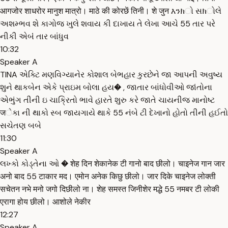
आगजोर शाधरोर मानुश मात्रो। माठे की कोरछें तिनी। शे जुन እንክો સክોલે
અશમ્ભવ શે કાગોજ ખુલે શવાય કી દાખાય તે લેખા આચે 55 તાર પરે
નીકી એબંં તાર બાંધુવ
10:32
Speaker A
TINA એક્ટિ મણવિગ્યાનેર કોશાલ બેભહાર કુરછેને જા આપની અવુષ્ય
શુને થાકબેન એકે પ્રાઇમ બોલા હય� , જાતાર બાંધોવીઓ જાંતોના
એભુંગ તીની ઇ ચાક્રિતો ભાવે હારતે શુરુ કરે જાતે ચાયનીજ માનોષ્ટ
जેકા ની થાકો સ્બ જાયગાયે થાકે 55 નંબે ટી દેખાનો હોતો તીની હઈતો
સચેતણ બબે
11:30
Speaker A
લખ્કો કોડ્તેના ઓ � शेह दिन शेकानेक टी गानो बाद छीलो। चाइनेज गान जार
अनो बाद 55 टाकार मद। एमोन अनेक किछु छीलो। जार दिके चाइनेज लोक्ती
सचेतन नभे मनो जगो दिछीलो ना। शेह समस्त जिनीशेर मद्धे 55 नमबर टी लोकी
एरागा होय छीलो। आशोले नेकीर
12:27
Speaker A