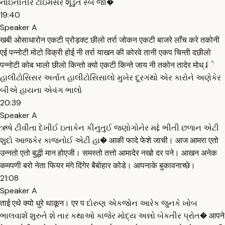
નાઇનીતીર ટાઇમસેર શૂડુતે સ્બ જા�
19:40
Speaker A
खबी ओसाधारोन एकटी प्रोड़क्ट छीलो तर्रा जोकन एकटी बाजरे लॉंच करे तकोनी
एई पन्नोटी मोटो विक्री होई नी तर्रा याखन की कोरवे तानी एकप चिन्ती दछीलो
पन्नोटी कोब भालो छीलो किन्तो क्यो एकटी किन्ते जाय नी तकोन तादेर मोध् វે
હાલીટોસિસર અર્તાત હાલીટોસિસાલો મુખેર દૂરગંથો એર કારોને અણેકેર
બીએ હાયના એવંગ ભાલો
20:39
Speaker A
ઋષે ટીવીતા દેખીઈ ઇતાકેન કીનુતુઈ જણોગોનેર મદ્દે ભીતી છળાન એટી
શુદો આજકેર કાજનોઈ એટી હા� आकी फादे फेशे जाची। आज आमरा एतो
उन्नतो एतो बुद्धी मान होएजी। समस्तो तत्तो आमादेर नखो दर पने। आखन अनेक
कमपणी बरो नेता फियर मंगे दिंगेर बैबोहार कोडे। आपनाके बुकावनाच्छे।
21:08
Speaker A
ताई एथे क्यो धुरे थाकून। एर प દોરુણ એકજોન આરેક જુનકે ખોબ
ભાલવાશેં શુરુતે શે તાર કથાઓ કાજેર મોદ્ય અન્નો બેકતીર પ્રોત� आपने