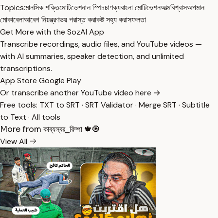
Topics:
মানসিক শক্তি
মোটিভেশনাল স্পিচ
চাণক্য
বাংলা মোটিভেশন
আত্মবিশ্বাস
অপমান
মোকাবেলা
আবেগ নিয়ন্ত্রণ
ভয় পরাস্ত করা
কষ্ট সহ্য করা
সফলতা
Get More with the SozAI App
Transcribe recordings, audio files, and YouTube videos —
with AI summaries, speaker detection, and unlimited
transcriptions.
App Store
Google Play
Or transcribe another YouTube video here →
Free tools:
TXT to SRT
·
SRT Validator
·
Merge SRT
·
Subtitle
to Text
·
All tools
More from কাব্যস্বর_রিম্পা 🍁🧿
View All