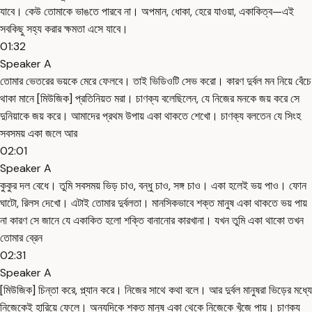
যাবে। কেউ তোমাকে ভাঙতে পারবে না। অপমান, ধোকা, হেরে যাওয়া, একাকিত্ব—এই
সবকিছু সহ্য করার ক্ষমতা এসে যাবে।
01:32
Speaker A
তোমার ভেতরের ভয়কে মেরে ফেলবে। তাই ভিডিওটি সেভ করো। কারণ দুর্বল মন নিয়ে বেঁচে
থাকা মানে [মিউজিক] প্রতিনিয়ত মরা। চাণক্য বলেছিলেন, যে নিজের মনকে জয় করে সে
দুনিয়াকে জয় করে। আমাদের প্রথম উপায় একা থাকতে শেখো। চাণক্য বলতেন যে সিংহ
সবসময় একা জলে আর
02:01
Speaker A
কুকুর দল বেধে। তুমি সবসময় ভিড় চাও, বন্ধু চাও, সঙ্গ চাও। একা হলেই ভয় পাও। ফোন
ঘাটো, রিলস দেখো। এটাই তোমার দুর্বলতা। মানসিকভাবে শক্ত মানুষ একা থাকতে ভয় পায়
না কারণ সে জানে যে একাকিত হলো শক্তি বানানোর কারখানা। যখন তুমি একা থাকো তখন
তোমার ব্রেন
02:31
Speaker A
[মিউজিক] চিন্তা করে, প্ল্যান করে। নিজের সাথে কথা বলে। আর দুর্বল মানুষরা ভিড়ের মধ্যে
নিজেকেই হারিয়ে ফেলে। অন্যদিকে শক্ত মানুষ একা থেকে নিজেকে খুঁজে পায়। চাণক্য