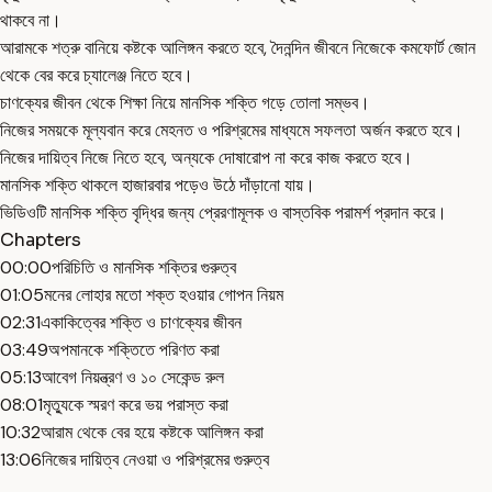
থাকবে না।
আরামকে শত্রু বানিয়ে কষ্টকে আলিঙ্গন করতে হবে, দৈনন্দিন জীবনে নিজেকে কমফোর্ট জোন
থেকে বের করে চ্যালেঞ্জ নিতে হবে।
চাণক্যের জীবন থেকে শিক্ষা নিয়ে মানসিক শক্তি গড়ে তোলা সম্ভব।
নিজের সময়কে মূল্যবান করে মেহনত ও পরিশ্রমের মাধ্যমে সফলতা অর্জন করতে হবে।
নিজের দায়িত্ব নিজে নিতে হবে, অন্যকে দোষারোপ না করে কাজ করতে হবে।
মানসিক শক্তি থাকলে হাজারবার পড়েও উঠে দাঁড়ানো যায়।
ভিডিওটি মানসিক শক্তি বৃদ্ধির জন্য প্রেরণামূলক ও বাস্তবিক পরামর্শ প্রদান করে।
Chapters
00:00
পরিচিতি ও মানসিক শক্তির গুরুত্ব
01:05
মনের লোহার মতো শক্ত হওয়ার গোপন নিয়ম
02:31
একাকিত্বের শক্তি ও চাণক্যের জীবন
03:49
অপমানকে শক্তিতে পরিণত করা
05:13
আবেগ নিয়ন্ত্রণ ও ১০ সেকেন্ড রুল
08:01
মৃত্যুকে স্মরণ করে ভয় পরাস্ত করা
10:32
আরাম থেকে বের হয়ে কষ্টকে আলিঙ্গন করা
13:06
নিজের দায়িত্ব নেওয়া ও পরিশ্রমের গুরুত্ব