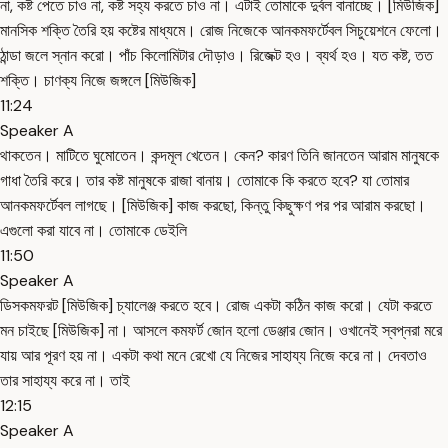
না, কষ্ট পেতে চাও না, কষ্ট সহ্য করতে চাও না। এটাই তোমাকে দুর্বল বানাচ্ছে। [মিউজিক]
মানসিক শক্তি তৈরি হয় কষ্টের মাধ্যমে। রোজ নিজেকে আনকমফর্টেবল সিচুয়েশনে ফেলো।
ঠান্ডা জলে স্নান করো। পাঁচ কিলোমিটার দৌড়াও। রিজেক্ট হও। ব্যর্থ হও। যত কষ্ট, তত
শক্তি। চাণক্য নিজে জঙ্গলে [মিউজিক]
11:24
Speaker A
থাকতেন। মাটিতে ঘুমোতেন। কন্দমূল খেতেন। কেন? কারণ তিনি জানতেন আরাম মানুষকে
গাধা তৈরি করে। তার কষ্ট মানুষকে রাজা বানায়। তোমাকে কি করতে হবে? যা তোমার
আনকমফর্টেবল লাগছে। [মিউজিক] কাজ করছো, কিন্তু কিছুক্ষণ পর পর আরাম করছো।
এগুলো করা যাবে না। তোমাকে ডেইলি
11:50
Speaker A
ডিসকমফরট [মিউজিক] চ্যালেঞ্জ করতে হবে। রোজ একটা কঠিন কাজ করো। যেটা করতে
মন চাইছে [মিউজিক] না। আসলে কমফর্ট জোন হলো ডেঞ্জার জোন। ওখানেই স্বপ্নরা মরে
যায় আর পূরণ হয় না। একটা কথা মনে রেখো যে নিজের সাহায্য নিজে করে না। দেবতাও
তার সাহায্য করে না। তাই
12:15
Speaker A