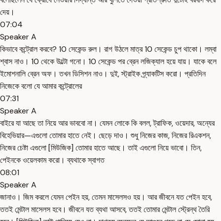
দেয়।
07:04
Speaker A
কিভাবে কন্ট্রোল করবে? 10 সেকেন্ড রুল। রাগ উঠলে মাত্র 10 সেকেন্ড চুপ থাকো। লম্বা
শ্বাস নাও। 10 থেকে উল্টো গনো। 10 সেকেন্ড পর ব্রেন লজিক্যাল হয়ে যায়। যাকে বলে
ইমোশনালি ব্রেন অফ। তখন ডিসিশন নাও। দুই, স্ট্রাইক প্র্যাকটিস করো। প্রতিদিন
নিজেকে বলো যে আমার কন্ট্রোলের
07:31
Speaker A
বাইরে যা আছে তা নিয়ে আর ভাববো না। যেমন লোকে কি বলল, ট্রাফিক, ওয়েদার, অন্যের
বিহেভিয়ার—এগুলো তোমার হাতে নেই। ছেড়ে দাও। শুধু নিজের কাজ, নিজের রিএকশন,
নিজের চেষ্টা এগুলো [মিউজিক] তোমার হাতে আছে। তাই এগুলো নিয়ে ভাবো। তিন,
পেইনকে ওয়েলকাম করো। ব্যথাকে স্বাগত
08:01
Speaker A
জানাও। জিম করলে যেমন পেইন হয়, তেমন মাসেলসও হয়। আর জীবনে যত পেইন হবে,
ততই মেন্টাল মাসেলস হবে। জীবনে যত ব্যথা আসবে, ততই তোমার মেন্টাল স্ট্রেন্থ তৈরি