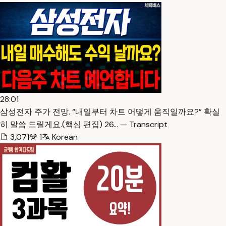
28:01
삼성전자 주가 전망. “내일부터 차트 어떻게 움직일까요?” 확실
히 말씀 드릴게요.(핵심 편집) 26… — Transcript
3,071
1
Korean