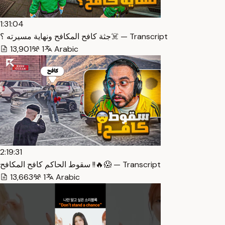
1:31:04
جثة كافح المكافح ونهاية مسيرته ؟☠️ — Transcript
13,901
1
Arabic
2:19:31
سقوط الحاكم كافح المكافح !!🔥😱 — Transcript
13,663
1
Arabic