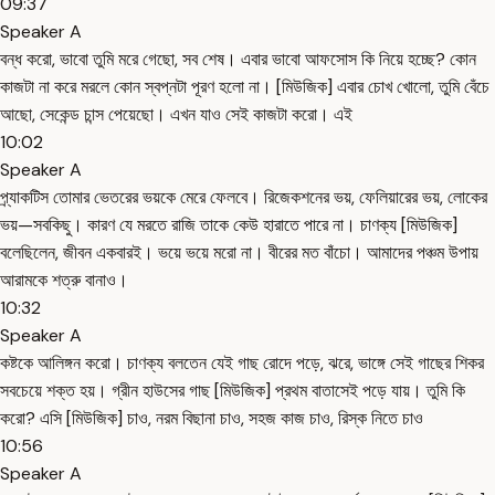
09:37
Speaker A
বন্ধ করো, ভাবো তুমি মরে গেছো, সব শেষ। এবার ভাবো আফসোস কি নিয়ে হচ্ছে? কোন
কাজটা না করে মরলে কোন স্বপ্নটা পূরণ হলো না। [মিউজিক] এবার চোখ খোলো, তুমি বেঁচে
আছো, সেকেন্ড চান্স পেয়েছো। এখন যাও সেই কাজটা করো। এই
10:02
Speaker A
প্র্যাকটিস তোমার ভেতরের ভয়কে মেরে ফেলবে। রিজেকশনের ভয়, ফেলিয়ারের ভয়, লোকের
ভয়—সবকিছু। কারণ যে মরতে রাজি তাকে কেউ হারাতে পারে না। চাণক্য [মিউজিক]
বলেছিলেন, জীবন একবারই। ভয়ে ভয়ে মরো না। বীরের মত বাঁচো। আমাদের পঞ্চম উপায়
আরামকে শত্রু বানাও।
10:32
Speaker A
কষ্টকে আলিঙ্গন করো। চাণক্য বলতেন যেই গাছ রোদে পড়ে, ঝরে, ভাঙ্গে সেই গাছের শিকর
সবচেয়ে শক্ত হয়। গ্রীন হাউসের গাছ [মিউজিক] প্রথম বাতাসেই পড়ে যায়। তুমি কি
করো? এসি [মিউজিক] চাও, নরম বিছানা চাও, সহজ কাজ চাও, রিস্ক নিতে চাও
10:56
Speaker A