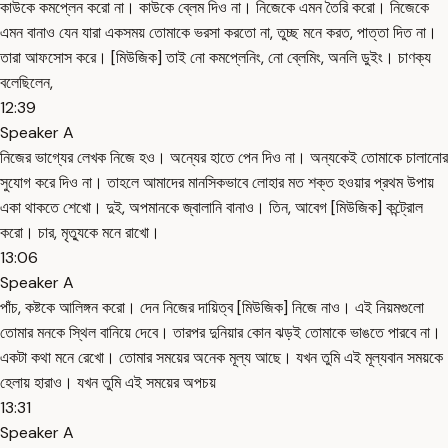
কাউকে কমপ্লেন করো না। কাউকে ব্লেম দিও না। নিজেকে এমন তৈরি করো। নিজেকে
এমন বানাও যেন যারা একসময় তোমাকে ভরসা করতো না, তুচ্ছ মনে করত, পাত্তা দিত না।
তারা আফসোস করে। [মিউজিক] তাই নো কমপ্লেনিং, নো ব্লেমিং, অনলি ডুইং। চাণক্য
বলেছিলেন,
12:39
Speaker A
নিজের ভাগ্যের লেখক নিজে হও। অন্যের হাতে পেন দিও না। অন্যকেই তোমাকে চালানোর
সুযোগ করে দিও না। তাহলে আমাদের মানসিকভাবে লোহার মত শক্ত হওয়ার প্রথম উপায়
একা থাকতে শেখো। দুই, অপমানকে জ্বালানি বানাও। তিন, আবেগ [মিউজিক] কন্ট্রোল
করো। চার, মৃত্যুকে মনে রাখো।
13:06
Speaker A
পাঁচ, কষ্টকে আলিঙ্গন করো। দেন নিজের দায়িত্ব [মিউজিক] নিজে নাও। এই নিয়মগুলো
তোমার মনকে স্থিল বানিয়ে দেবে। তারপর দুনিয়ার কোন ঝড়ই তোমাকে ভাঙতে পারবে না।
একটা কথা মনে রেখো। তোমার সময়ের অনেক মূল্য আছে। যখন তুমি এই মূল্যবান সময়কে
হেলায় হারাও। যখন তুমি এই সময়ের অপচয়
13:31
Speaker A