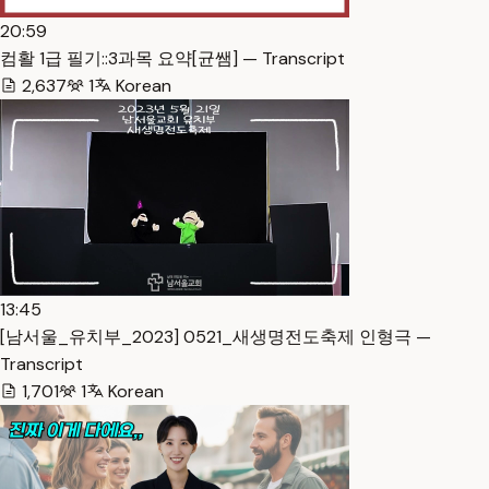
20:59
컴활 1급 필기::3과목 요약[균쌤] — Transcript
2,637
1
Korean
13:45
[남서울_유치부_2023] 0521_새생명전도축제 인형극 —
Transcript
1,701
1
Korean