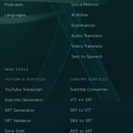
Podcasts
Voice Memos
Languages
AI Writer
Summarizer
Audio Translate
Video Translate
Text to Speech
FREE TOOLS
YOUTUBE & SUBTITLES
CONVERT SUBTITLES
YouTube Transcript
Subtitle Converter
Subtitle Generator
VTT ↔ SRT
SRT Generator
SRT to VTT
SRT Validator
SBV to SRT
Time Shift
ASS to SRT