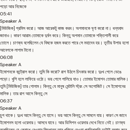
পড়ো আর নিজেকে
05:41
Speaker A
[মিউজিক] প্রমিস করো। আজ আরেকটু কাজ করব। অপমানকে ঘৃণা করো না। ধন্যবাদ
জানাও। কারণ আরাম তোমাকে দুর্বল করে। কিন্তু অপমান তোমাকে শক্তিশালী করে
তোলে। চাণক্য বলেছিলেন যে বিষকে হজম করতে পারে সে মহাদেব হয়। তৃতীয় উপায় হলো
আবেগকে লাগাম টানো।
06:08
Speaker A
ইমোশনকে কন্ট্রোল করো। তুমি কি করো? রাগ উঠলে চিৎকার করো। দুঃখ পেলে ভেঙে
পড়ো। খুশি হলে লাফিয়ে ওঠো। ভয় পেলে পালিয়ে যাও। তোমার ইমোশন তোমার মালিক।
তুমি [মিউজিক] তার গোলাম। কিন্তু যে মানুষ মেন্টালি স্ট্রং সে অপোজিট। সে ইমোশনের
মালিক। তার রাগ আসে কিন্তু সে
06:37
Speaker A
চুপ থাকে। দুঃখ আসে কিন্তু সে হাসে। ভয় আসে কিন্তু সে সামলে যায়। কারণ সে জানে
ইমোশনস হলো ওয়েদার। আসবে যাবে। আর ডিসিশন ওয়েদার দেখে নিতে নেই। চাণক্য
বলেছিলেন যে ক্রোধে নেওয়ার সিদ্ধান্ত আর খুশিতে দেওয়া প্রতিশ্রুতি দুটোই বরবাদ করে