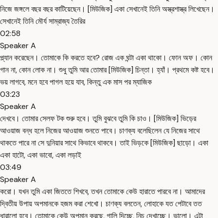
নিজে জঙ্গলে বছর বছর কাটিয়েছেন। [মিউজিক] একা সেখানেই তিনি অস্ত্রশাস্ত্র লিখেছেন।
সেখানেই তিনি মৌর্য সাম্রাজ্য তৈরির
02:58
Speaker A
প্ল্যান করেছেন। তোমাকে কি করতে হবে? রোজ এক ঘন্টা একা থাকো। ফোন অফ। কোন
গান না, কোন লোক না। শুধু তুমি আর তোমার [মিউজিক] চিন্তা। হ্যাঁ। প্রথমে কষ্ট হবে।
ভয় লাগবে, মনে হবে পাগল হয়ে যাব, কিন্তু এক মাস পর ম্যাজিক
03:23
Speaker A
দেখবে। তোমার সেলফ টক শুরু হবে। তুমি বুঝবে তুমি কি চাও। [মিউজিক] ভিড়ের
আওয়াজ বন্ধ হলে নিজের আওয়াজ শুনতে পাবে। চাণক্য বলেছিলেন যে নিজের সাথে
থাকতে পারে না সে দুনিয়ার সাথে কিভাবে থাকবে। তাই ভিড়কে [মিউজিক] ছাড়ো। একা
একা হাটো, একা ভাবো, একা লড়াই
03:49
Speaker A
করো। যখন তুমি একা জিততে শিখবে, তখন তোমাকে কেউ হারাতে পারবে না। আমাদের
দ্বিতীয় উপায় অপমানকে হজম করা শেখো। চাণক্য বলতেন, লোহাকে যত পেটাবে তত
ধারালো হবে। তোমাকে কেউ অপমান করছে, গালি দিচ্ছে, নিচু দেখাচ্ছে। ভালো। এটা