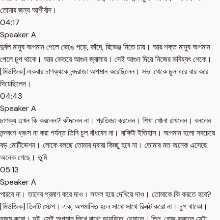
তোমার জন্য আশীর্বাদ।
04:17
Speaker A
দুর্বল মানুষ অপমান পেলে ভেঙে পড়ে, কাঁদে, রিভেঞ্জ নিতে চায়। আর শক্ত মানুষ অপমান
পেলে চুপ থাকে। আর ভেতরে আগুন জ্বালায়। সেই আগুন দিয়ে নিজের ভবিষ্যৎ শেকে।
[মিউজিক] একবার চাণক্যকে নন্দরাজা অপমান করেছিলেন। সভা থেকে চুল ধরে বার করে
দিয়েছিলেন।
04:43
Speaker A
চাণক্য তখন কি করলেন? কাঁদলেন না। প্রতিজ্ঞা করলেন। শিখা খোলা রাখলেন। বললেন
নন্দবংশ ধ্বংস না করা পর্যন্ত তিনি চুল বাঁধবেন না। বাকিটা ইতিহাস। অপমান হলো সবচেয়ে
বড় মোটিভেশন। লোকে বলছে তোমার দ্বারা কিচ্ছু হবে না। তোমার মত অনেক এসেছে
অনেক গেছে। তুমি
05:13
Speaker A
পারবে না। তাদের প্রমাণ করে দাও। সফল হয়ে দেখিয়ে দাও। তোমাকে কি করতে হবে?
[মিউজিক] তিনটি স্টেপ। এক, অপমানিত হলে সাথে সাথে রিএক্ট করো না। চুপ থাকো।
হজম করো। দুই, সেই অপমান লিখে রাখো ডায়রিতে, দেয়ালে। তিন, রোজ সকালে সেটা