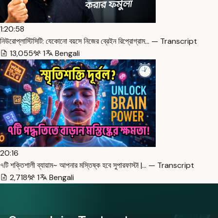
1:20:58
নিউরোপ্লাস্টিসিটি: যেকোনো বয়সে নিজের ব্রেইন রিপ্রোগ্রাম… — Transcript
13,055
1
Bengali
20:16
৭টি শক্তিশালী ব্যায়াম~ আপনার মস্তিষ্ক হবে সুপারফাস্ট! |… — Transcript
2,718
1
Bengali