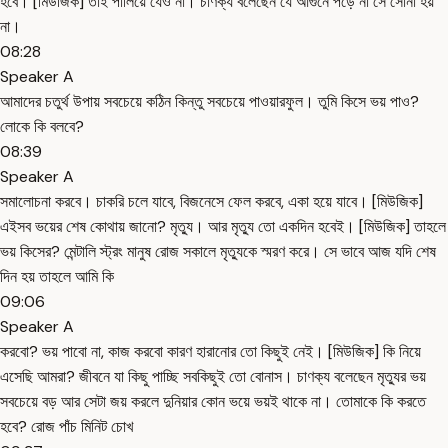
হবে। [মিউজিক] তাই পালিয়ে যেও না। চাণক্য বলেছেন যে আগুনে পড়ে না সে সোনা হয়
না।
08:28
Speaker A
আমাদের চতুর্থ উপায় সবচেয়ে কঠিন কিন্তু সবচেয়ে পাওয়ারফুল। তুমি কিসে ভয় পাও?
লোকে কি বলবে?
08:39
Speaker A
সমালোচনা করবে। চাকরি চলে যাবে, বিজনেসে ফেল করবে, একা হয়ে যাবে। [মিউজিক]
এইসব ভয়ের শেষ কোথায় জানো? মৃত্যু। আর মৃত্যু তো একদিন হবেই। [মিউজিক] তাহলে
ভয় কিসের? মেন্টালি স্ট্রং মানুষ রোজ সকালে মৃত্যুকে স্মরণ করে। সে ভাবে আজ যদি শেষ
দিন হয় তাহলে আমি কি
09:06
Speaker A
করবো? ভয় পাবো না, কাজ করবো কারণ হারানোর তো কিছুই নেই। [মিউজিক] কি নিয়ে
এসেছি আমরা? জীবনে যা কিছু পাচ্ছি সবকিছুই তো বোনাস। চাণক্য বলেছেন মৃত্যুর ভয়
সবচেয়ে বড় আর সেটা জয় করলে দুনিয়ার কোন ভয়ে ভয়ই থাকে না। তোমাকে কি করতে
হবে? রোজ পাঁচ মিনিট চোখ