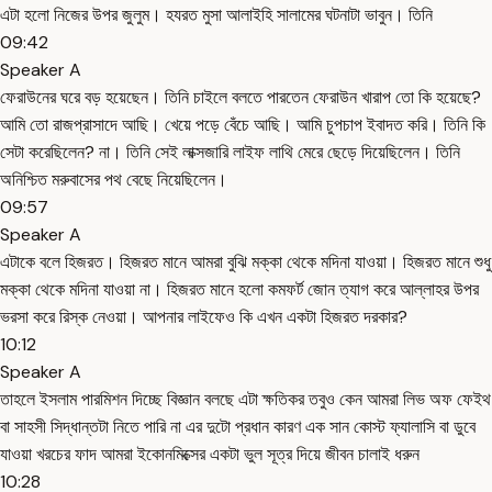
এটা হলো নিজের উপর জুলুম। হযরত মুসা আলাইহি সালামের ঘটনাটা ভাবুন। তিনি
09:42
Speaker A
ফেরাউনের ঘরে বড় হয়েছেন। তিনি চাইলে বলতে পারতেন ফেরাউন খারাপ তো কি হয়েছে?
আমি তো রাজপ্রাসাদে আছি। খেয়ে পড়ে বেঁচে আছি। আমি চুপচাপ ইবাদত করি। তিনি কি
সেটা করেছিলেন? না। তিনি সেই লাক্সজারি লাইফ লাথি মেরে ছেড়ে দিয়েছিলেন। তিনি
অনিশ্চিত মরুবাসের পথ বেছে নিয়েছিলেন।
09:57
Speaker A
এটাকে বলে হিজরত। হিজরত মানে আমরা বুঝি মক্কা থেকে মদিনা যাওয়া। হিজরত মানে শুধু
মক্কা থেকে মদিনা যাওয়া না। হিজরত মানে হলো কমফর্ট জোন ত্যাগ করে আল্লাহর উপর
ভরসা করে রিস্ক নেওয়া। আপনার লাইফেও কি এখন একটা হিজরত দরকার?
10:12
Speaker A
তাহলে ইসলাম পারমিশন দিচ্ছে বিজ্ঞান বলছে এটা ক্ষতিকর তবুও কেন আমরা লিভ অফ ফেইথ
বা সাহসী সিদ্ধান্তটা নিতে পারি না এর দুটো প্রধান কারণ এক সান কোস্ট ফ্যালাসি বা ডুবে
যাওয়া খরচের ফাদ আমরা ইকোনমিক্সের একটা ভুল সূত্র দিয়ে জীবন চালাই ধরুন
10:28