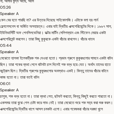
না, আমার বুদ্ধি আছে, আমি
05:26
Speaker A
কেন বের হতে পারছি না? এর উত্তর দিয়েছে সাইকোলজি। এটাকে বলা হয় লার্ন
হেল্পলেসনেস বা অর্জিত অসহায়ত্ব। এবার যাই দ্বিতীয় এক্সপেরিমেন্টের দিকে। ১৯৬৭ সাল,
ইউনিভার্সিটি অফ পেনসিলভেনিয়া। ডক্টর মার্টিন সেলিগম্যান এবং স্টিফেন মেয়ার একটা
এক্সপেরিমেন্ট করলেন। তারা কিছু কুকুরকে একটা খাঁচায় রাখলেন। খাঁচার ধাতব
05:44
Speaker A
মেঝেতে হালকা ইলেকট্রিক শক দেওয়া হতো। প্রথম গ্রুপে কুকুরগুলোর সামনে একটা বাটন
ছিল। তারা শকের ব্যথা পেলে বাটনটা চাপ দিলেই শক বন্ধ হয়ে যেত। অর্থাৎ তাদের হাতে
কন্ট্রোল ছিল। দ্বিতীয় গ্রুপের কুকুরগুলোর অবস্থাও একই। কিন্তু তাদের খাঁচার বাটনে
কাজ হতো না। তারা যতই বাটন
06:01
Speaker A
চাপুক, শক বন্ধ হতো না। তারা ব্যথা পেত, ছটফট করতো, কিন্তু কিছুই করতে পারতো না।
একসময় তারা বুঝে গেল চেষ্টা করে লাভ নেই। তারা মেঝেতে শুয়ে শক সহ্য করা শুরু করল।
এক্সপেরিমেন্টের দ্বিতীয় ধাপে আসল চমকটা এলো। এবার গবেষকরা খাঁচার দরজা খুলে