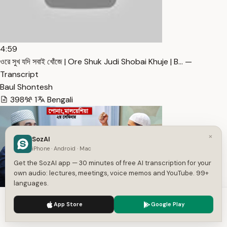
4:59
ওরে সুখ যদি সবাই খোঁজে | Ore Shuk Judi Shobai Khuje | B… —
Transcript
Baul Shontesh
398
1
Bengali
×
SozAI
iPhone · Android · Mac
Get the SozAI app — 30 minutes of free AI transcription for your
own audio: lectures, meetings, voice memos and YouTube. 99+
languages.
We use cookies to enhance your experience.
Privacy Policy
2:00
App Store
Google Play
Accept
Settings
মিজানুর রহমান আজহারী এবং আবু ত্বহা আদনান একই মঞ্চে | mi… — Transcript