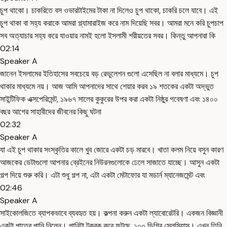
চুপ থাকো। চাকরিতে বস ওভারটাইমের টাকা না দিলেও চুপ থাকো, চাকরি চলে যাবে। এই
চুপ থাকা বা সহ্য করাকে আমরা গ্ল্যামারাইজ করে নাম দিয়েছি সবর। আমরা মনে করি চুপচাপ
সব অত্যাচার সহ্য করে যাওয়ার নামই হলো ইসলামী শরীয়তের সবর। কিন্তু আপনারা কি
02:14
Speaker A
জানেন ইসলামের ইতিহাসের সবচেয়ে বড় রেভুলেশন গুলো এসেছিল না বলার মাধ্যমে। চুপ
থাকার মাধ্যমে নয়। আজ আমি আপনাদের সাথে শেয়ার করব ১৯ শতকের একটা অদ্ভুত
সাইন্টিফিক এক্সপেরিমেন্ট, ১৯৬৭ সালের কুকুরের উপর করা একটা নিষ্ঠুর গবেষণা এবং ১৪০০
বছর আগের সাহাবীদের জীবনের কিছু ঘটনা
02:32
Speaker A
যা এই চুপ থাকার সংস্কৃতির কালে খুব জোরে একটা চড় মারবে। খাতা কলম নিয়ে বসুন কারণ
আজকের ডেটাগুলো আপনার ব্রেইনের নিউরনগুলোকে ঢেলে সাজাতে যাচ্ছে। আসুন একটা
গল্প দিয়ে শুরু করি। এটা শুধু গল্প না, এটা একটা মেটাফোর যা মডার্ন ম্যানেজমেন্ট এবং
02:46
Speaker A
সাইকোলজিতে ব্যাপকভাবে ব্যবহৃত হয়। কল্পনা করুন একটা ল্যাবোরেটরি। একজন বিজ্ঞানী
একটা পাত্রে পানি নিলেন। পানিটা টকবক করে ফুটছে, ১০০ ডিগ্রি সেলসিয়াস। এখন তিনি