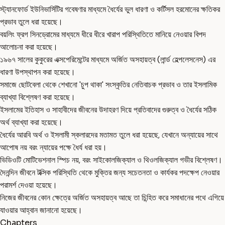
স্ট্যানফোর্ড ইউনিভার্সিটির গবেষণার মাধ্যমে ধৈর্যের ভুল ধারণা ও কর্টিসল হরমোনের ক্ষতিকর
প্রভাব তুলে ধরা হয়েছে।
বয়লিং ফ্রগ সিনড্রোমের মাধ্যমে ধীরে ধীরে খারাপ পরিস্থিতিতে মানিয়ে নেওয়ার বিপদ
আলোচনা করা হয়েছে।
১৯৬৭ সালের কুকুরের এক্সপেরিমেন্টের মাধ্যমে অর্জিত অসহায়ত্ব (লার্ন্ড হেল্পলেসনেস) এর
ধারণা উপস্থাপন করা হয়েছে।
সমাজে ছোটবেলা থেকে শেখানো 'চুপ থাকা' সংস্কৃতির নেতিবাচক প্রভাব ও তার ইসলামিক
ব্যাখ্যা বিশ্লেষণ করা হয়েছে।
ইসলামের ইতিহাস ও সাহাবীদের জীবনের উদাহরণ দিয়ে প্রতিবাদের গুরুত্ব ও ধৈর্যের সঠিক
অর্থ ব্যাখ্যা করা হয়েছে।
ধৈর্যের আরবি অর্থ ও ইসলামী স্কলারদের মতামত তুলে ধরা হয়েছে, যেখানে অন্যায়ের সাথে
আপোষ নয় বরং ন্যায়ের পক্ষে ধৈর্য ধরা হয়।
ভিডিওটি মোটিভেশনাল স্পিচ নয়, বরং সাইকোলজিক্যাল ও থিওলজিক্যাল গভীর বিশ্লেষণ।
দৈনন্দিন জীবনে টক্সিক পরিস্থিতি থেকে মুক্তির জন্য সচেতনতা ও কার্যকর পদক্ষেপ নেওয়ার
পরামর্শ দেওয়া হয়েছে।
নিজের জীবনের কোন ক্ষেত্রে অর্জিত অসহায়ত্ব আছে তা চিন্হিত করে সমাধানের পথে এগিয়ে
যাওয়ার আহ্বান জানানো হয়েছে।
Chapters