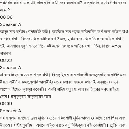
প্রতিবাদ করি বা চলে যাই তাহলে কি আমি সবর করলাম না? আল্লাহ কি আমার উপর নারাজ
হবেন?
08:06
Speaker A
আসুন সবর শব্দটার পোস্টমর্টেম করি। আরবিতে সবর শব্দের আভিধানিক অর্থ হলো আটকে রাখা
বা বেঁধে রাখা। কিসের থেকে আটকে রাখা? এক, হারাম কাজ থেকে নিজেকে আটকে রাখা।
দুই, আল্লাহর হুকুম মানতে গিয়ে কষ্ট হলেও নফসকে আটকে রাখা। তিন, বিপদে আপদে
হাহাকার
08:23
Speaker A
না করে জিহ্বা ও মনকে শান্ত রাখা। কিন্তু ইমাম আল গাজ্জালী রহমতুল্লাহি আলাইহি এবং
ইবনে তাইমিয়া রহমতুল্লাহি আলাইহির মত স্কলাররা সবরকে কখনোই অন্যায়ের সাথে
আপোষ হিসেবে ব্যাখ্যা করেননি। একটা হাদিস শুনুন যা আপনার চিন্তার জগৎ নাড়িয়ে
দেবে। রাসূলুল্লাহ সাল্লাল্লাহু আলা
08:39
Speaker A
ওয়াসাল্লাম বলেছেন, দুর্বল মুমিনের চেয়ে শক্তিশালী মুমিন আল্লাহর কাছে বেশি প্রিয় এবং
উত্তম। সহীহ মুসলিম। এখানে শক্তি বলতে শুধু ফিজিক্যাল বডি বোঝায়নি। মেন্টাল এবং