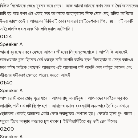
বিলিফ সিস্টেমকে ভেঙে চুরমার করে দেবে। আজ আমরা জানবো কখন সবর বা ধৈর্য জান্নাতের
চাবি হয় আর কখন এই একই সবর আপনাকে জাহান্নামের দিকে ঠেলে দেয়, দুনিয়া আখিরাত
উভয় জায়গাতেই। আজকের ভিডিওটি কোন সাধারণ মোটিভেশনাল স্পিচ নয়। এটি একটি
সাইকোলজিক্যাল এবং থিওলজিক্যাল অটোপসি।
01:24
Speaker A
আমরা ব্যবচ্ছেদ করে দেখবো আপনার জীবনের সিদ্ধান্তগুলোকে। আপনি কি আসলেই
তাকওয়াবান বান্দা হিসেবে ধৈর্য ধরছেন নাকি আপনি বয়লিং ফ্রগ সিনড্রোম বা সেদ্ধ ব্যাঙের
মরণ ফাঁদে আটকে গেছেন? আজকের এই আলোচনা যদি আপনি শেষ পর্যন্ত শোনেন এবং
জীবনের সমীকরণ মেলাতে পারেন, হয়তো আজই
01:40
Speaker A
আপনার জীবনের মোড় ঘুরে যাবে। আসসালামু আলাইকুম। আপনাদের সবাইকে স্বাগত
জানাচ্ছি গভীর একটি বিশ্লেষণে। আমাদের সমাজ ব্যবস্থাটা এমনভাবে তৈরি যে এখানে
ছোটবেলা থেকেই আমাদের একটা কোড ল্যাঙ্গুয়েজ শেখানো হয়। কোডটা হলো চুপ থাকো।
স্কুলে টিচার অন্যায় করলেও চুপ থাকো। ইউনিভার্সিটিতে বড় ভাই রেক দিলেও
02:00
Speaker A