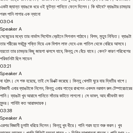
একটা জ্যান্ত ব্যাঙকে ধরে ওই ফুটন্ত পানিতে ফেলে দিলেন। কি ঘটবে? ব্যাঙটার চামড়ায়
গরম পানি লাগার এক ন্যানো
03:04
Speaker A
সেকেন্ডের মধ্যে তার নার্ভাস সিস্টেম ব্রেইনে সিগনাল পাঠাবে। বিপদ, মৃত্যু নিশ্চিত। ব্যাঙটা
তার শরীরের সবটুকু শক্তি দিয়ে এক বিশাল লাফ দেবে এবং পাতিল থেকে বেরিয়ে আসবে।
হয়তো তার চামড়ার কিছু জায়গা ঝলসে যাবে, কিন্তু সে বেঁচে যাবে। কেন? কারণ পরিবেশের
পরিবর্তনটা ছিল সাডেন
03:21
Speaker A
বা হঠাৎ। সে শক হয়েছে, তাই সে রিএক্ট করেছে। কিন্তু খেলাটা ঘুরে যায় দ্বিতীয় ধাপে।
বিজ্ঞানী এবার ব্যাঙটাকে নিলেন, কিন্তু এবার পাত্রে রাখলেন একদম নরমাল রুম টেম্পারেচারের
পানি। ব্যাঙটা খুব আরামে পানিতে সাঁতার কাটতে লাগলো। সে ভাবল, আহ জীবনটা কত
সুন্দর। পানিটা কত আরামদায়ক।
03:38
Speaker A
এরপর বিজ্ঞানী চুলাটা ধরিয়ে দিলেন। কিন্তু খুব ধীরে। পানি গরম হতে শুরু করল। খুব
আস্তে আস্তে। প্রতি মিনিটে হয়তো মাত্র ০.২ ডিগ্রি তাপমাত্রা বাড়ছে। পানি যখন ২০