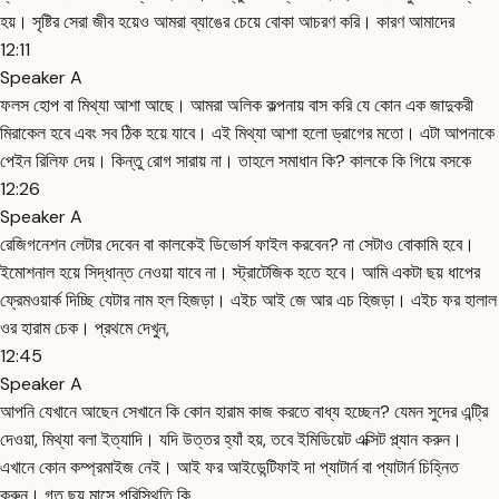
হয়। সৃষ্টির সেরা জীব হয়েও আমরা ব্যাঙের চেয়ে বোকা আচরণ করি। কারণ আমাদের
12:11
Speaker A
ফলস হোপ বা মিথ্যা আশা আছে। আমরা অলিক কল্পনায় বাস করি যে কোন এক জাদুকরী
মিরাকেল হবে এবং সব ঠিক হয়ে যাবে। এই মিথ্যা আশা হলো ড্রাগের মতো। এটা আপনাকে
পেইন রিলিফ দেয়। কিন্তু রোগ সারায় না। তাহলে সমাধান কি? কালকে কি গিয়ে বসকে
12:26
Speaker A
রেজিগনেশন লেটার দেবেন বা কালকেই ডিভোর্স ফাইল করবেন? না সেটাও বোকামি হবে।
ইমোশনাল হয়ে সিদ্ধান্ত নেওয়া যাবে না। স্ট্রাটেজিক হতে হবে। আমি একটা ছয় ধাপের
ফ্রেমওয়ার্ক দিচ্ছি যেটার নাম হল হিজড়া। এইচ আই জে আর এচ হিজড়া। এইচ ফর হালাল
ওর হারাম চেক। প্রথমে দেখুন,
12:45
Speaker A
আপনি যেখানে আছেন সেখানে কি কোন হারাম কাজ করতে বাধ্য হচ্ছেন? যেমন সুদের এন্ট্রি
দেওয়া, মিথ্যা বলা ইত্যাদি। যদি উত্তর হ্যাঁ হয়, তবে ইমিডিয়েট এক্সিট প্ল্যান করুন।
এখানে কোন কম্প্রমাইজ নেই। আই ফর আইডেন্টিফাই দা প্যাটার্ন বা প্যাটার্ন চিহ্নিত
করুন। গত ছয় মাসে পরিস্থিতি কি