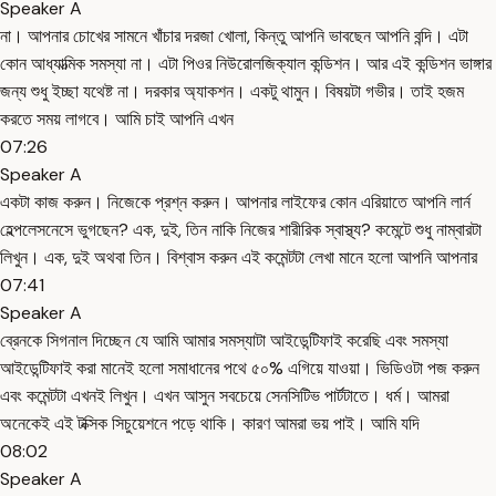
Speaker A
না। আপনার চোখের সামনে খাঁচার দরজা খোলা, কিন্তু আপনি ভাবছেন আপনি বন্দি। এটা
কোন আধ্যাত্মিক সমস্যা না। এটা পিওর নিউরোলজিক্যাল কন্ডিশন। আর এই কন্ডিশন ভাঙ্গার
জন্য শুধু ইচ্ছা যথেষ্ট না। দরকার অ্যাকশন। একটু থামুন। বিষয়টা গভীর। তাই হজম
করতে সময় লাগবে। আমি চাই আপনি এখন
07:26
Speaker A
একটা কাজ করুন। নিজেকে প্রশ্ন করুন। আপনার লাইফের কোন এরিয়াতে আপনি লার্ন
হেল্পলেসনেসে ভুগছেন? এক, দুই, তিন নাকি নিজের শারীরিক স্বাস্থ্য? কমেন্টে শুধু নাম্বারটা
লিখুন। এক, দুই অথবা তিন। বিশ্বাস করুন এই কমেন্টটা লেখা মানে হলো আপনি আপনার
07:41
Speaker A
ব্রেনকে সিগনাল দিচ্ছেন যে আমি আমার সমস্যাটা আইডেন্টিফাই করেছি এবং সমস্যা
আইডেন্টিফাই করা মানেই হলো সমাধানের পথে ৫০% এগিয়ে যাওয়া। ভিডিওটা পজ করুন
এবং কমেন্টটা এখনই লিখুন। এখন আসুন সবচেয়ে সেনসিটিভ পার্টটাতে। ধর্ম। আমরা
অনেকেই এই টক্সিক সিচুয়েশনে পড়ে থাকি। কারণ আমরা ভয় পাই। আমি যদি
08:02
Speaker A