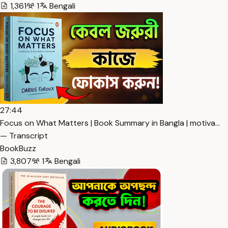
1,361
1
Bengali
27:44
Focus on What Matters | Book Summary in Bangla | motiva…
— Transcript
BookBuzz
3,807
1
Bengali