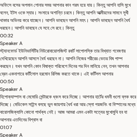
অফিসে বসের অপমান শোনার সময় আপনার কান গরম হয়ে যায়। কিন্তু আপনি হাসি মুখে
বলেন, ইটস ওকে স্যার। সংসারে অশান্তি চরমে। কিন্তু আপনি আত্মীয়দের সামনে সুখী
থাকার অভিনয় করে যাচ্ছেন। আপনি ভাবছেন আপনি মহৎ। আপনি ভাবছেন আপনি ধৈর্য
ধরছেন। আপনি ভাবছেন যে সহে সে রহে। কিন্তু
00:32
Speaker A
স্ট্যানফোর্ড ইউনিভার্সিটির নিউরোবায়োলজিস্ট রবার্ট সাপোলস্কি তার বিখ্যাত গবেষণায়
দেখিয়েছেন আপনি আসলে ধৈর্য ধরছেন না। আপনি নিজের শরীরের ভেতর বিষ পাম্প
করছেন। যখন আপনি কোন বিষাক্ত পরিবেশে দিনের পর দিন মানিয়ে নেন, তখন আপনার
ব্রেন একনাগারে কর্টিসোল হরমোন রিলিজ করতে থাকে। এই কর্টিসল আপনার
00:50
Speaker A
হিপোক্যাম্পাস বা মেমোরি সেন্টারকে ধ্বংস করে দিচ্ছে। আপনার হার্টের ধমনী গুলো ব্লক করে
দিচ্ছে। মেডিকেল সাইন্স বলছে ভুল জায়গায় ধৈর্য ধরা আর স্লো পয়জনিং বা বিস্পানের মধ্যে
বায়োলজিক্যালি কোনো পার্থক্য নেই। আজ আমরা এমন একটা সত্যের মুখোমুখি হব যা
আপনার এতদিনের বিশ্বাস বা
01:07
Speaker A