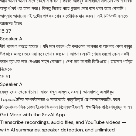
আমি আমার আত্মার সাথে বেইমানি করিনি। হযরত আইয়ুব আলাইহিস সালামের মত শারীরিক
অসুখে ধৈর্য ধরা হলো সবর। কিন্তু নিজের পায়ে কুড়াল মেরে বসে থাকা হলো বোকামি।
আল্লাহ আমাদের এই দুটোর পার্থক্য বোঝার তৌফিক দান করুন। এই ভিডিওটা বানাতে
আমাদের টিমের
15:37
Speaker A
দীর্ঘ গবেষণা করতে হয়েছে। যদি মনে করেন এই কথাগুলো আপনার বা আপনার কোন বন্ধুর
উপকারে আসবে তবে দয়া করে শেয়ার করবেন। আপনার একটা শেয়ার হয়তো কোন একটা
হতাশ ব্যাংকে লাভ দেওয়ার সাহস যোগাবে। দেখা হবে আগামী ভিডিওতে। ততক্ষণ পর্যন্ত
নিজেকে
15:51
Speaker A
সেদ্ধ হওয়া থেকে বাঁচান। সাহস রাখুন আল্লাহ ভরসা। আসসালামু আলাইকুম
Topics:
টক্সিক সম্পর্ক
ইসলাম ও সবর
ধৈর্যের প্রকৃতি
লার্ন্ড হেল্পলেসনেস
বয়লিং ফ্রগ
সিনড্রোম
মানসিক চাপ
সাইকোলজিক্যাল বিশ্লেষণ
ইসলামী শিক্ষা
টক্সিক পরিবেশ
স্বাস্থ্য ও মন
Get More with the SozAI App
Transcribe recordings, audio files, and YouTube videos —
with AI summaries, speaker detection, and unlimited