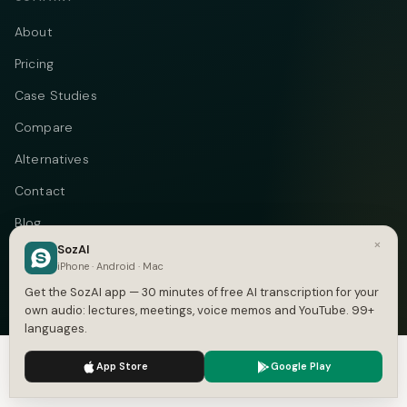
About
Pricing
Case Studies
Compare
Alternatives
Contact
Blog
×
SozAI
Privacy
iPhone · Android · Mac
Terms
Get the SozAI app — 30 minutes of free AI transcription for your
own audio: lectures, meetings, voice memos and YouTube. 99+
DMCA
languages.
We use cookies to enhance your experience.
Privacy Policy
App Store
Google Play
Accept
Settings
Telegram
Instagram
© 2026 Vastflow. All rights reserved.