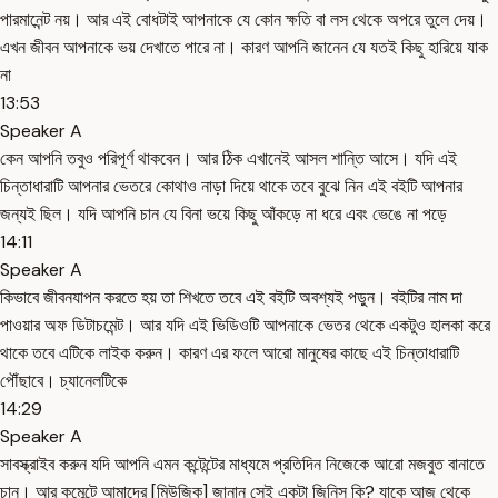
পারমানেন্ট নয়। আর এই বোধটাই আপনাকে যে কোন ক্ষতি বা লস থেকে অপরে তুলে দেয়।
এখন জীবন আপনাকে ভয় দেখাতে পারে না। কারণ আপনি জানেন যে যতই কিছু হারিয়ে যাক
না
13:53
Speaker A
কেন আপনি তবুও পরিপূর্ণ থাকবেন। আর ঠিক এখানেই আসল শান্তি আসে। যদি এই
চিন্তাধারাটি আপনার ভেতরে কোথাও নাড়া দিয়ে থাকে তবে বুঝে নিন এই বইটি আপনার
জন্যই ছিল। যদি আপনি চান যে বিনা ভয়ে কিছু আঁকড়ে না ধরে এবং ভেঙে না পড়ে
14:11
Speaker A
কিভাবে জীবনযাপন করতে হয় তা শিখতে তবে এই বইটি অবশ্যই পড়ুন। বইটির নাম দা
পাওয়ার অফ ডিটাচমেন্ট। আর যদি এই ভিডিওটি আপনাকে ভেতর থেকে একটুও হালকা করে
থাকে তবে এটিকে লাইক করুন। কারণ এর ফলে আরো মানুষের কাছে এই চিন্তাধারাটি
পৌঁছাবে। চ্যানেলটিকে
14:29
Speaker A
সাবস্ক্রাইব করুন যদি আপনি এমন কন্টেন্টের মাধ্যমে প্রতিদিন নিজেকে আরো মজবুত বানাতে
চান। আর কমেন্টে আমাদের [মিউজিক] জানান সেই একটা জিনিস কি? যাকে আজ থেকে