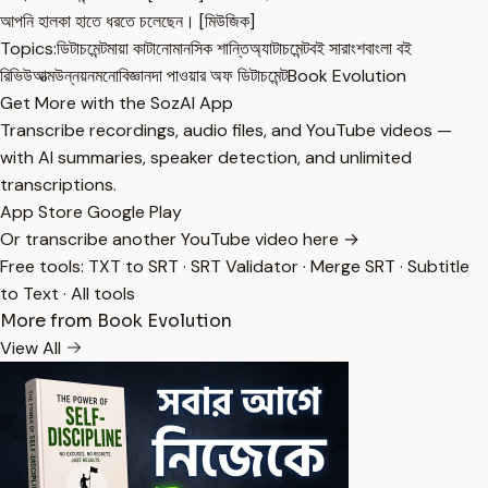
আপনি হালকা হাতে ধরতে চলেছেন। [মিউজিক]
Topics:
ডিটাচমেন্ট
মায়া কাটানো
মানসিক শান্তি
অ্যাটাচমেন্ট
বই সারাংশ
বাংলা বই
রিভিউ
আত্মউন্নয়ন
মনোবিজ্ঞান
দা পাওয়ার অফ ডিটাচমেন্ট
Book Evolution
Get More with the SozAI App
Transcribe recordings, audio files, and YouTube videos —
with AI summaries, speaker detection, and unlimited
transcriptions.
App Store
Google Play
Or transcribe another YouTube video here →
Free tools:
TXT to SRT
·
SRT Validator
·
Merge SRT
·
Subtitle
to Text
·
All tools
More from Book Evolution
View All