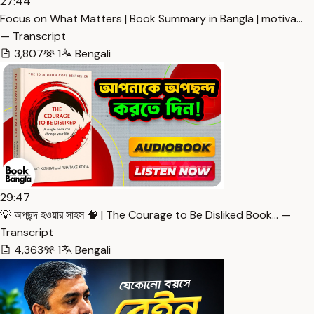
27:44
Focus on What Matters | Book Summary in Bangla | motiva…
— Transcript
3,807
1
Bengali
29:47
💡 অপছন্দ হওয়ার সাহস 🧠 | The Courage to Be Disliked Book… —
Transcript
4,363
1
Bengali