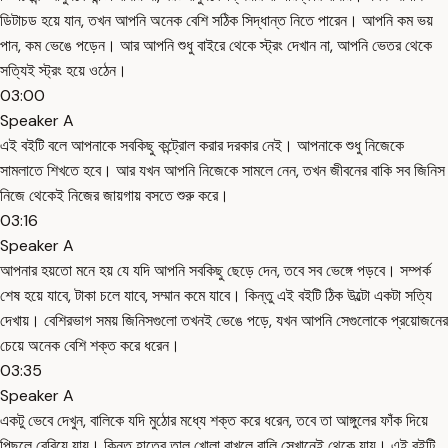
ডিটাচড হয়ে যান, তখন আপনি অনেক বেশি সঠিক সিদ্ধান্ত নিতে পারেন। আপনি কম ভয়
পান, কম ভেঙে পড়েন। আর আপনি শুধু বাইরে থেকে স্ট্রং দেখান না, আপনি ভেতর থেকে
সত্যিই স্ট্রং হয়ে ওঠেন।
03:00
Speaker A
এই বইটি বলে আপনাকে সবকিছু কন্ট্রোল করার দরকার নেই। আপনাকে শুধু নিজেকে
সামলাতে শিখতে হবে। আর যখন আপনি নিজেকে সামলে নেন, তখন জীবনের বাকি সব জিনিস
নিজে থেকেই নিজের জায়গায় বসতে শুরু করে।
03:16
Speaker A
আপনার হয়তো মনে হয় যে যদি আপনি সবকিছু ছেড়ে দেন, তবে সব ভেঙ্গে পড়বে। সম্পর্ক
শেষ হয়ে যাবে, টাকা চলে যাবে, সম্মান কমে যাবে। কিন্তু এই বইটি ঠিক উল্টো একটা সত্যি
দেখায়। বেশিরভাগ সময় জিনিসগুলো তখনই ভেঙে পড়ে, যখন আপনি সেগুলোকে প্রয়োজনের
চেয়ে অনেক বেশি শক্ত করে ধরেন।
03:35
Speaker A
একটু ভেবে দেখুন, বালিকে যদি মুঠোর মধ্যে শক্ত করে ধরেন, তবে তা আঙ্গুলের ফাঁক দিয়ে
পিছলে বেরিয়ে যায়। কিন্তু হাতের তালু খোলা রাখলে বালি সেখানেই থেকে যায়। এই বইটি