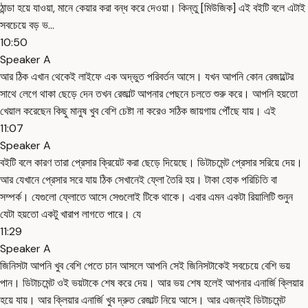
ঠান্ডা হয়ে যাওয়া, মানে কেয়ার করা বন্ধ করে দেওয়া। কিন্তু [মিউজিক] এই বইটি বলে এটাই
সবচেয়ে বড় ভ...
10:50
Speaker A
আর ঠিক এখান থেকেই লাইফে এক অদ্ভুত পরিবর্তন আসে। যখন আপনি কোন রেজাল্টের
সাথে লেগে থাকা ছেড়ে দেন তখন রেজাল্ট আপনার পেছনে চলতে শুরু করে। আপনি হয়তো
খেয়াল করেছেন কিছু মানুষ খুব বেশি চেষ্টা না করেও সঠিক জায়গায় পৌঁছে যায়। এই
11:07
Speaker A
বইটি বলে কারণ তারা প্রেসার ক্রিয়েট করা ছেড়ে দিয়েছে। ডিটাচমেন্ট প্রেসার সরিয়ে দেয়।
আর যেখানে প্রেসার সরে যায় ঠিক সেখানেই ফ্লো তৈরি হয়। টাকা হোক পরিচিতি বা
সম্পর্ক। যেগুলো ফ্লোতে আসে সেগুলোই টিকে থাকে। এবার এমন একটা রিয়ালিটি শুনুন
যেটা হয়তো একটু খারাপ লাগতে পারে। যে
11:29
Speaker A
জিনিসটা আপনি খুব বেশি পেতে চান আসলে আপনি সেই জিনিসটাকেই সবচেয়ে বেশি ভয়
পান। ডিটাচমেন্ট ওই ভয়টাকে শেষ করে দেয়। আর ভয় শেষ হলেই আপনার এনার্জি ক্লিয়ার
হয়ে যায়। আর ক্লিয়ার এনার্জি খুব দ্রুত রেজাল্ট নিয়ে আসে। আর এজন্যই ডিটাচমেন্ট