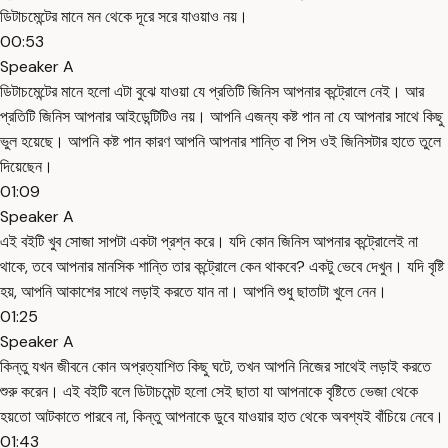
ডিটাচমেন্টের মানে মন থেকে দূরে সরে যাওয়াও নয়।
00:53
Speaker A
ডিটাচমেন্টের মানে হলো এটা বুঝে যাওয়া যে প্রতিটি জিনিস আপনার কন্ট্রোলে নেই। আর
প্রতিটি জিনিস আপনার আইডেন্টিটিও নয়। আপনি এজন্য কষ্ট পান না যে আপনার সাথে কিছু
ভুল হয়েছে। আপনি কষ্ট পান কারণ আপনি আপনার শান্তি বা পিস ওই জিনিসটার হাতে তুলে
দিয়েছেন।
01:09
Speaker A
এই বইটি খুব সোজা সাপটা একটা প্রশ্ন করে। যদি কোন জিনিস আপনার কন্ট্রোলেই না
থাকে, তবে আপনার মানসিক শান্তি তার কন্ট্রোলে কেন থাকবে? একটু ভেবে দেখুন। যদি বৃষ্টি
হয়, আপনি আকাশের সাথে লড়াই করতে যান না। আপনি শুধু ছাতাটা খুলে নেন।
01:25
Speaker A
কিন্তু যখন জীবনে কোন অপ্রত্যাশিত কিছু ঘটে, তখন আপনি নিজের সাথেই লড়াই করতে
শুরু করেন। এই বইটি বলে ডিটাচমেন্ট হলো সেই ছাতা যা আপনাকে বৃষ্টিতে ভেজা থেকে
হয়তো আটকাতে পারবে না, কিন্তু আপনাকে ডুবে যাওয়ার হাত থেকে অবশ্যই বাঁচিয়ে নেবে।
01:43