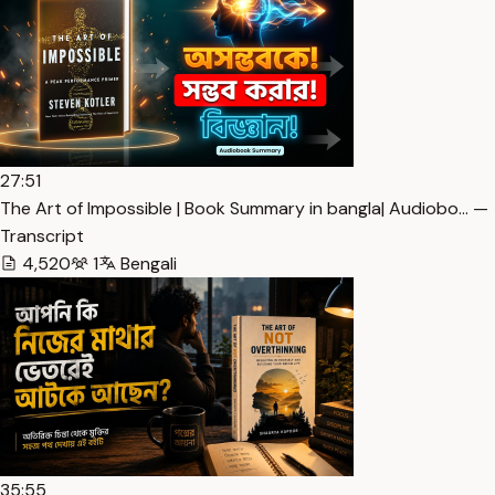
27:51
The Art of Impossible | Book Summary in bangla| Audiobo… —
Transcript
4,520
1
Bengali
35:55