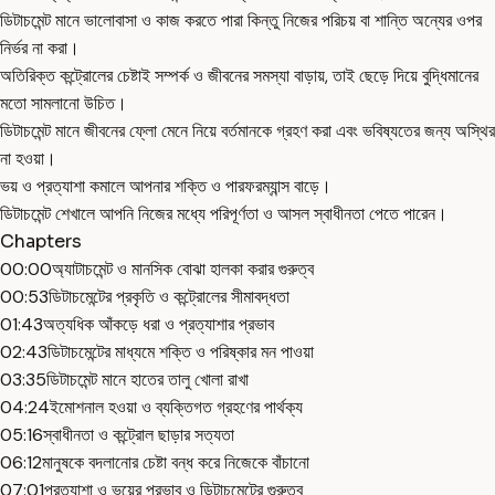
ডিটাচমেন্ট মানে ভালোবাসা ও কাজ করতে পারা কিন্তু নিজের পরিচয় বা শান্তি অন্যের ওপর
নির্ভর না করা।
অতিরিক্ত কন্ট্রোলের চেষ্টাই সম্পর্ক ও জীবনের সমস্যা বাড়ায়, তাই ছেড়ে দিয়ে বুদ্ধিমানের
মতো সামলানো উচিত।
ডিটাচমেন্ট মানে জীবনের ফ্লো মেনে নিয়ে বর্তমানকে গ্রহণ করা এবং ভবিষ্যতের জন্য অস্থির
না হওয়া।
ভয় ও প্রত্যাশা কমালে আপনার শক্তি ও পারফরম্যান্স বাড়ে।
ডিটাচমেন্ট শেখালে আপনি নিজের মধ্যে পরিপূর্ণতা ও আসল স্বাধীনতা পেতে পারেন।
Chapters
00:00
অ্যাটাচমেন্ট ও মানসিক বোঝা হালকা করার গুরুত্ব
00:53
ডিটাচমেন্টের প্রকৃতি ও কন্ট্রোলের সীমাবদ্ধতা
01:43
অত্যধিক আঁকড়ে ধরা ও প্রত্যাশার প্রভাব
02:43
ডিটাচমেন্টের মাধ্যমে শক্তি ও পরিষ্কার মন পাওয়া
03:35
ডিটাচমেন্ট মানে হাতের তালু খোলা রাখা
04:24
ইমোশনাল হওয়া ও ব্যক্তিগত গ্রহণের পার্থক্য
05:16
স্বাধীনতা ও কন্ট্রোল ছাড়ার সত্যতা
06:12
মানুষকে বদলানোর চেষ্টা বন্ধ করে নিজেকে বাঁচানো
07:01
প্রত্যাশা ও ভয়ের প্রভাব ও ডিটাচমেন্টের গুরুত্ব