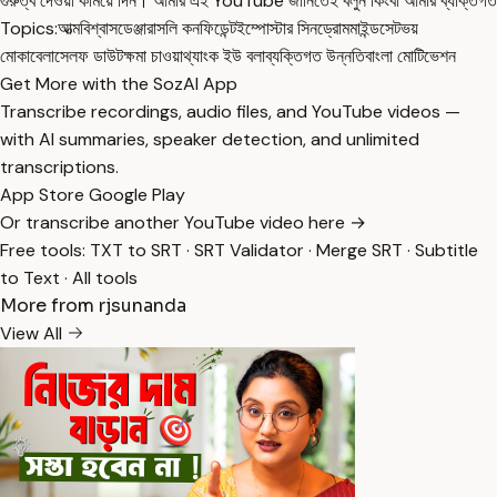
গুরুত্ব দেওয়া কমিয়ে দিন। আমার এই YouTube জার্নিতেই বলুন কিংবা আমার ব্যক্তিগত
Topics:
আত্মবিশ্বাস
ডেঞ্জারাসলি কনফিডেন্ট
ইম্পোস্টার সিনড্রোম
মাইন্ডসেট
ভয়
মোকাবেলা
সেলফ ডাউট
ক্ষমা চাওয়া
থ্যাংক ইউ বলা
ব্যক্তিগত উন্নতি
বাংলা মোটিভেশন
Get More with the SozAI App
Transcribe recordings, audio files, and YouTube videos —
with AI summaries, speaker detection, and unlimited
transcriptions.
App Store
Google Play
Or transcribe another YouTube video here →
Free tools:
TXT to SRT
·
SRT Validator
·
Merge SRT
·
Subtitle
to Text
·
All tools
More from rjsunanda
View All