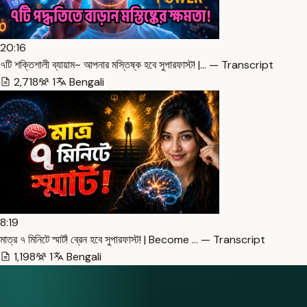
20:16
৭টি শক্তিশালী ব্যায়াম~ আপনার মস্তিষ্ক হবে সুপারফাস্ট! |… — Transcript
2,718
1
Bengali
8:19
মাত্র ৭ মিনিটে স্মার্ট! ব্রেন হবে সুপারফাস্ট! | Become … — Transcript
1,198
1
Bengali