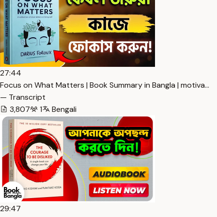
27:44
Focus on What Matters | Book Summary in Bangla | motiva…
— Transcript
3,807
1
Bengali
29:47