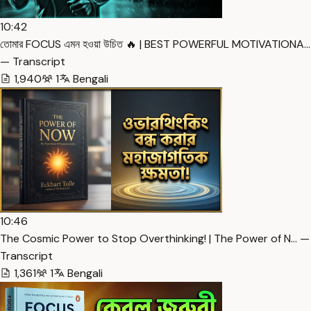
10:42
তোমার FOCUS এমন হওয়া উচিত 🔥 | BEST POWERFUL MOTIVATIONA…
— Transcript
1,940
1
Bengali
10:46
The Cosmic Power to Stop Overthinking! | The Power of N… —
Transcript
1,361
1
Bengali