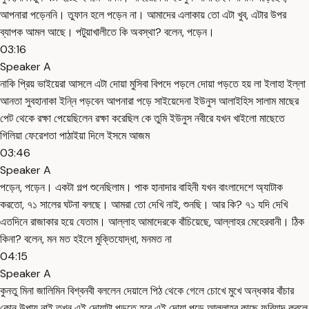
আপনারা পড়েননি। তুফান হলে পড়েন না। আমাদের এলাকায় তো এটা খুব, এটার উপর
ব্যাপক আমল আছে। পটুয়াখালীতে কি অবস্থা? বলেন, পড়েন।
03:16
Speaker A
নাকি প্রিয় ভাইয়েরা আসলে এটা দোয়া মুসিবা বিপদে পড়লে দোয়া পড়তে হয় লা ইলাহা ইল্লা
আনতা সুবহানাকা ইন্নি পড়বেন আপনারা পড়ে সাইয়েদেনা ইউনুস আলাইহিস সালাম মাছের
পেট থেকে রক্ষা পেয়েছিলেন রক্ষা করেছিল কে তুমি ইউনুস নবীরে যখন খাইলো মাছেতে
গিলিয়া ফেরেশতা পাঠাইয়া দিলে ইসমে আজম
03:46
Speaker A
পড়েন, পড়েন। একটা গল্প শুনেছিলাম। পাক হানাদার বাহিনী যখন বাংলাদেশে অ্যাটাক
করতো, ৭১ সালের ঘটনা বলছে। আমরা তো দেখি নাই, শুনছি। আর কি? ৭১ যদি দেখি
এতদিনে রাজাকার হয়ে যেতাম। আল্লাহ আমাদেরকে বাঁচিয়েছে, আল্লাহর মেহেরবানী। ঠিক
কিনা? বলেন, মন মত হইলে মুক্তিযোদ্ধা, মনমত না
04:15
Speaker A
কুনতু মিনা জালিমিন বিশ্বনবী বললেন দেয়ালে পিঠ থেকে গেলে চোখে মুখে অন্ধকার বাঁচার
কোন উপায় নাই তখন এই দোয়াটা পড়তে হবে এই দোয়া পড়ে আল্লাহর কাছে ফরিয়াদ করলে