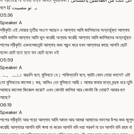
ও পড়তেছে লা ইলাহা ইল্লা আনতা সুবহানাকা। انی کنت من الظالمین پاکستانی
বলে یہ تو مصیبت کا
05:36
Speaker A
স্বীকৃতি এই দোয়ার তৃতীয় অংশে আছেন ও আল্লাহ আমি জালিমদের অন্তর্ভুক্ত আল্লাহ
আমি জালিম আল্লাহ আমি ভুল করেছি অন্যায় করেছি আল্লাহ আমি জালিমদের অন্তর্ভুক্ত
পাপের স্বীকৃতি একনলেজমেন্ট আল্লাহ বড্ড পছন্দ করে যখন আল্লাহর কাছে আপনি ছোট
হবেন ছোট হতে হতে যত ছোট হবেন ওই
05:59
Speaker A
کلمہ ہے۔ বাঙালি বলে, মুসিবতে হে। পাকিস্তানি বলে, ব্যাটা কোন দোয়া বললে? এটা
তো মুসিবতের কালেমা। কয়, আমিও তো মুসিবতে আছি। আমার মাথার মধ্যে বন্দুক ধরে তুমি
আমারে কালেমা জিজ্ঞেস করো? এখন কোনটা কালিমা আর কোনটা কি দোয়া? আমার হুশ
আছে?
06:19
Speaker A
পাপের স্বীকৃতি আর পড়ো আল্লাহ আমি আদম আর আমরা আমাদের নফসের উপর বড্ড জুলুম
করেছি আল্লাহর আপনি যদি ক্ষমা না করেন আপনি যদি দয়া পরবর্শ না হন আপনি যদি রহম না