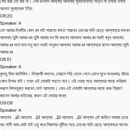
শেষ করা তো যায় না। গেম গুনগান আল্লাহু আল্লাহু সুবহানাল্লাহ পড়েন লা ইলাহা ইল্লা
আনতা সুবহানাকা ইন্নি
08:20
Speaker A
তো আমার দ্বিতীয় কোন রব নাই পারবেন বলতে পারবেন চোখের পানি ছেড়ে আল্লাহরে বলবেন
আল্লাহ তুমি আমার রব তুমি আমার সব কি বলবেন আল্লাহ আমার রব সবাই বলুন আল্লাহ
আমার রব দমে দমে তনু মনে তারই অনুভব আল্লাহ আমার রব আল্লাহরে বলেন আল্লাহ তুমি
আমার রব
08:51
Speaker A
কুনতু মিনা জালিমিন। বিশ্বনবী বললেন, দেয়ালে পিঠ থেকে গেলে চোখে মুখে অন্ধকার, বাঁচার
কোন উপায় নাই। তখন এই দোয়াটা পড়তে হবে। এই দোয়া পড়ে আল্লাহর কাছে ফরিয়াদ
করলে বিপদমুক্ত করবেন কে? আল্লাহ। কেন এই দোয়াটা আল্লাহর কাছে বড্ড প্রিয়?
জানেন আমার ভাইয়েরা, কারণ এই দোয়ার মধ্যে
09:08
Speaker A
আল্লাহ اللہ আল্লাহ اللہ আল্লাহ اللہ আল্লাহ اللہ আল্লাহ এই জমিনে আমার চেয়ে
বড় পাপী আর কেউ নাই ওযু করে সিজদায় লুটিয়ে পড়ে চোখের পানি ছেড়ে আল্লাহরে পাপের