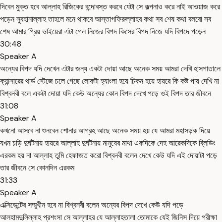
দিবেন মুক্ত হবে আল্লাহ রিজিকের বন্দোবস্ত করবে যেটা সে কল্পনাও করে নাই আওয়াজ করে
পড়েন সুবহানাল্লাহ তাহলে মনে থাকবে আস্তাগফিরুল্লাহর কথা সব শেষ কথা বলবো সব
শেষ আমার প্রিয় ভাইয়েরা এটা গেল নিজের বিপদ কিসের বিপদ নিজে যদি বিপদে পড়েন
30:48
Speaker A
অন্যের বিপদ যদি দেখেন এটার জন্য একটা দোয়া আছে অনেক সময় আমরা দেখি হাসপাতালে
ক্যান্সারের থার্ড স্টেজে চলে গেছে লোকটা হ্যাংলা হয়ে চিকন হয়ে হায়রে কি কষ্ট পায় দেখি না
বিশ্বনবী বলে একটা দোয়া যদি কেউ অন্যের কোন বিপদ দেখে পড়ে ওই বিপদ তার জীবনে
31:08
Speaker A
কখনো আসবে না শুনবেন শোনার আগ্রহ আছে অনেক সময় হয় যে আমরা মহাসড়ক দিয়ে
যখন চড়ি দুর্ঘটনায় হায়রে আল্লাহ দুর্ঘটনায় মানুষের মাথা একদিকে দেহ আরেকদিকে ব্লিডিং
এরকম হয় না আল্লাহ তুমি হেফাজত করো বিশ্বনবী বলেন দেখে কেউ যদি এই দোয়াটা পড়ে
তার জীবনে সে কোনদিন এরকম
31:33
Speaker A
এক্সিডেন্টের সম্মুখীন হবে না বিশ্বনবী বলেন অন্যের বিপদ দেখে কেউ যদি পড়ে
আলহামদুলিল্লাহ প্রশংসা সে আল্লাহর যে আল্লাহতালা তোমাকে যেই জিনিস দিয়ে পরীক্ষা