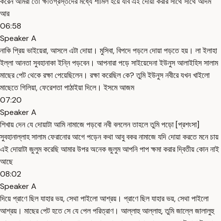
করেন আমরা তো ক্ষতিগ্রস্তদের মধ্যে শামিল হয়ে যাব এই দোয়া করার সাথে সাথে আদম
আর
06:58
Speaker A
নাকি প্রিয় ভাইয়েরা, আসলে এটা দোয়া। মুসিবা, বিপদে পড়লে দোয়া পড়তে হয়। লা ইলাহা
ইল্লা আনতা সুবহানাকা ইন্নি পড়বেন। আপনারা পড়ে সাইয়েদেনা ইউনুস আলাইহিস সালাম
মাছের পেট থেকে রক্ষা পেয়েছিলেন। রক্ষা করেছিল কে? তুমি ইউনুস নবীরে যখন খাইলো
মাছেতে গিলিয়া, ফেরেশতা পাঠাইয়া দিলে। ইসমে আজম
07:20
Speaker A
শিখায় দেন যে দোয়াটা আমি নামাজে পড়বো নবী বললেন তাহলে তুমি পড়ো [প্রশংসা]
সুবহানাল্লাহ সালাম ফেরানোর আগে পড়েন কথা আবু বকর নামাজে যদি দোয়া করতে মনে চায়
এই দোয়াটা জুলুম করেছি আমার উপর অনেক জুলুম আপনি পাপ ক্ষমা করার দ্বিতীয় কোন নাই
আছে
08:02
Speaker A
দিয়ে প্রাণে ছিল যাহার ভয়, সেথা পাইলো আশ্রয়। প্রাণে ছিল যাহার ভয়, সেথা পাইলো
আশ্রয়। মাছের পেট হতে সে যে পেল পরিত্রাণ। আল্লাহু আল্লাহু, তুমি জাল্লে জালালুহু