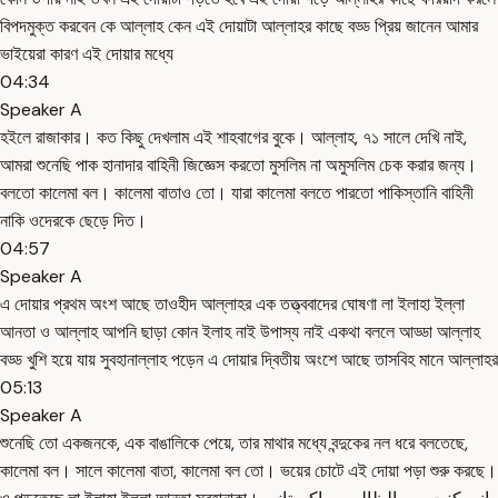
বিপদমুক্ত করবেন কে আল্লাহ কেন এই দোয়াটা আল্লাহর কাছে বড্ড প্রিয় জানেন আমার
ভাইয়েরা কারণ এই দোয়ার মধ্যে
04:34
Speaker A
হইলে রাজাকার। কত কিছু দেখলাম এই শাহবাগের বুকে। আল্লাহ, ৭১ সালে দেখি নাই,
আমরা শুনেছি পাক হানাদার বাহিনী জিজ্ঞেস করতো মুসলিম না অমুসলিম চেক করার জন্য।
বলতো কালেমা বল। কালেমা বাতাও তো। যারা কালেমা বলতে পারতো পাকিস্তানি বাহিনী
নাকি ওদেরকে ছেড়ে দিত।
04:57
Speaker A
এ দোয়ার প্রথম অংশ আছে তাওহীদ আল্লাহর এক তত্ত্ববাদের ঘোষণা লা ইলাহা ইল্লা
আনতা ও আল্লাহ আপনি ছাড়া কোন ইলাহ নাই উপাস্য নাই একথা বললে আড্ডা আল্লাহ
বড্ড খুশি হয়ে যায় সুবহানাল্লাহ পড়েন এ দোয়ার দ্বিতীয় অংশে আছে তাসবিহ মানে আল্লাহর
05:13
Speaker A
শুনেছি তো একজনকে, এক বাঙালিকে পেয়ে, তার মাথার মধ্যে বন্দুকের নল ধরে বলতেছে,
কালেমা বল। সালে কালেমা বাতা, কালেমা বল তো। ভয়ের চোটে এই দোয়া পড়া শুরু করছে।