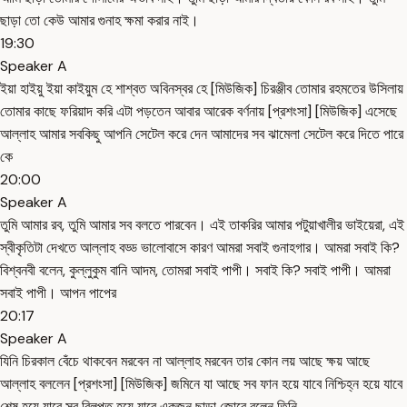
ছাড়া তো কেউ আমার গুনাহ ক্ষমা করার নাই।
19:30
Speaker A
ইয়া হাইয়ু ইয়া কাইয়ুম হে শাশ্বত অবিনস্বর হে [মিউজিক] চিরঞ্জীব তোমার রহমতের উসিলায়
তোমার কাছে ফরিয়াদ করি এটা পড়তেন আবার আরেক বর্ণনায় [প্রশংসা] [মিউজিক] এসেছে
আল্লাহ আমার সবকিছু আপনি সেটেল করে দেন আমাদের সব ঝামেলা সেটেল করে দিতে পারে
কে
20:00
Speaker A
তুমি আমার রব, তুমি আমার সব বলতে পারবেন। এই তাকরির আমার পটুয়াখালীর ভাইয়েরা, এই
স্বীকৃতিটা দেখতে আল্লাহ বড্ড ভালোবাসে কারণ আমরা সবাই গুনাহগার। আমরা সবাই কি?
বিশ্বনবী বলেন, কুল্লুকুম বানি আদম, তোমরা সবাই পাপী। সবাই কি? সবাই পাপী। আমরা
সবাই পাপী। আপন পাপের
20:17
Speaker A
যিনি চিরকাল বেঁচে থাকবেন মরবেন না আল্লাহ মরবেন তার কোন লয় আছে ক্ষয় আছে
আল্লাহ বললেন [প্রশংসা] [মিউজিক] জমিনে যা আছে সব ফান হয়ে যাবে নিশ্চিহ্ন হয়ে যাবে
শেষ হয়ে যাবে সব বিলুপ্ত হয়ে যাবে একজন ছাড়া জোরে বলেন তিনি