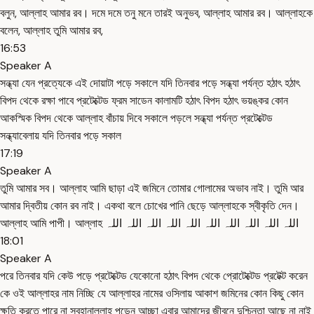
বলুন, আল্লাহ আমার রব। দমে দমে তনু মনে তারই অনুভব, আল্লাহ আমার রব। আল্লাহকে
বলেন, আল্লাহ তুমি আমার রব,
16:53
Speaker A
সন্ধ্যা যেন প্রত্যেকে এই দোয়াটা পড়ে সকালে যদি তিনবার পড়ে সন্ধ্যা পর্যন্ত হঠাৎ হঠাৎ
বিপদ থেকে রক্ষা পাবে প্রটেক্টেড ফ্রম সাডেন কালামটি হঠাৎ বিপদ হঠাৎ ভয়ঙ্কর কোন
আকস্মিক বিপদ থেকে আল্লাহ বাঁচায় দিবে সকালে পড়লে সন্ধ্যা পর্যন্ত প্রটেক্টেড
সন্ধ্যাবেলায় যদি তিনবার পড়ে সকাল
17:19
Speaker A
তুমি আমার সব। আল্লাহ আমি ছাড়া এই জমিনে তোমার গোলামের অভাব নাই। তুমি আর
আমার দ্বিতীয় কোন রব নাই। একথা বলে চোখের পানি ছেড়ে আল্লাহকে স্বীকৃতি দেন।
আল্লাহ আমি পাপী। আল্লাহ اللہ اللہ اللہ اللہ اللہ اللہ اللہ اللہ اللہ اللہ
18:01
Speaker A
পরে তিনবার যদি কেউ পড়ে প্রটেক্টেড যেকোনো হঠাৎ বিপদ থেকে প্রোটেক্টেড প্রটেক্ট করেন
কে ওই আল্লাহর নাম নিচ্ছি যে আল্লাহর নামের ওসিলায় আকাশ জমিনের কোন কিছু কোন
ক্ষতি করতে পারে না সুবহানাল্লাহ পড়েন আচ্ছা এবার আমাদের জীবনে দুশ্চিন্তা আছে না নাই