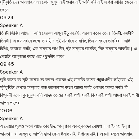
স্বীকৃতি দেন আল্লাহ এমন কোন জুলুম নাই গুনাহ নাই আমি করি নাই সগিরা কাবিরা জেনে না
জেনে
09:24
Speaker A
তিনটা জিনিস আছে। আমি যেরকম আঙ্গুল উঁচু করেছি, এরকম করেন তো। তিনটা, কয়টা?
তিনটা। এক নাম্বারে হচ্ছে তাওহীদ, দুই নাম্বারে তাসবিহ, তিন নাম্বারে তাকরির। আই
রিপিট, আবারো বলছি, এক নাম্বারে তাওহীদ, দুই নাম্বারে তাসবিহ, তিন নাম্বারে তাকরির। এ
দোয়াটা আল্লাহর কাছে এত পছন্দনীয় কারণ
09:45
Speaker A
তুমি আমার রব তুমি আমার সব বলতে পারবেন এই তাকরির আমার পটুয়াখালীর ভাইয়েরা এই
স্বীকৃতিটা দেখতে আল্লাহ বড্ড ভালোবাসে কারণ আমরা সবাই গুনাগার আমরা সবাই কি
বিশ্বনবী বলেন কুল্লুকুম বানি আদম তোমরা সবাই পাপী সবাই কি সবাই পাপী আমরা সবাই পাপী
আপন পাপের
10:06
Speaker A
এ দোয়ার প্রথম অংশ আছে তাওহীদ, আল্লাহর একত্ববাদের ঘোষণা। লা ইলাহা ইল্লা
আনতা। ও আল্লাহ, আপনি ছাড়া কোন ইলাহ নাই, উপাস্য নাই। একথা বললে আল্লাহ