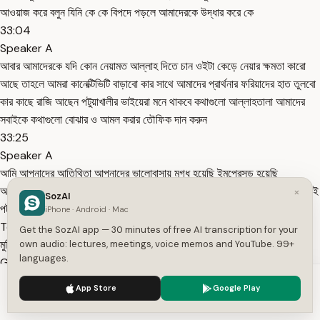
আওয়াজ করে বলুন যিনি কে কে বিপদে পড়লে আমাদেরকে উদ্ধার করে কে
33:04
Speaker A
আবার আমাদেরকে যদি কোন নেয়ামত আল্লাহ দিতে চান ওইটা কেড়ে নেয়ার ক্ষমতা কারো
আছে তাহলে আমরা কানেক্টিভিটি বাড়াবো কার সাথে আমাদের প্রার্থনার ফরিয়াদের হাত তুলবো
কার কাছে রাজি আছেন পটুয়াখালীর ভাইয়েরা মনে থাকবে কথাগুলো আল্লাহতালা আমাদের
সবাইকে কথাগুলো বোঝার ও আমল করার তৌফিক দান করুন
33:25
Speaker A
আমি আপনাদের আতিথিতা আপনাদের ভালোবাসায় মুগ্ধ হয়েছি ইমপ্রেসড হয়েছি
আলহামদুলিল্লাহ লক্ষ লক্ষ তাওহীদ জনতা কোন ডিস্টার্ব নাই কোন হইল্লর নাই মারামারি নাই
×
SozAI
পটুয়াখালী আজকে হিস্ট্রি তৈরি করেছে
iPhone · Android · Mac
Topics:
দোয়া
ইসমে আজম
সাইয়েদেনা ইউনুস
বিপদ থেকে
Get the SozAI app — 30 minutes of free AI transcription for your
মুক্তি
তাওহীদ
তাসবিহ
তাকরির
মুক্তিযুদ্ধ
কালেমা
আল্লাহর রহমত
own audio: lectures, meetings, voice memos and YouTube. 99+
languages.
Get More with the SozAI App
Transcribe recordings, audio files, and YouTube videos —
We use cookies to enhance your experience.
Privacy Policy
App Store
Google Play
with AI summaries, speaker detection, and unlimited
Accept
Settings
transcriptions.