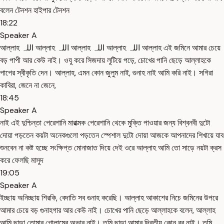
বলেন টেনশন হাইপার টেনশন
18:22
Speaker A
আল্লাহ اللہ আল্লাহ اللہ আল্লাহ اللہ আল্লাহ اللہ আল্লাহ এই জমিনে আমার চেয়ে
বড় পাপী আর কেউ নাই। ওযু করে সিজদায় লুটিয়ে পড়ে, চোখের পানি ছেড়ে আল্লাহকে
পাপের স্বীকৃতি দেন। আল্লাহ, এমন কোন জুলুম নাই, গুনাহ নাই আমি করি নাই। সগিরা
কাবিরা, জেনে না জেনে,
18:45
Speaker A
নাই এই দুশ্চিন্তা পেরেশানি মারাত্মক পেরেশানি থেকে মুক্তি পাওয়ার জন্য বিশ্বনবী দুটো
দোয়া পড়তেন কয়টা অনেকগুলো পড়তেন স্পেশাল দুটো দোয়া আজকে আপনাদের শিখায়ে যাব
শুনবেন না কষ্ট হচ্ছে সংক্ষিপ্ত মোনাজাত দিয়ে দেই ওরে আল্লাহ আমি তো সাড়ে নয়টা ক্রস
করে ফেলছি মাসুদ
19:05
Speaker A
ইচ্ছায় অনিচ্ছায় শিরকি, বেদাতি সব গুনাহ করেছি। আল্লাহ আকাশের নিচে জমিনের উপরে
আমার চেয়ে বড় গুনাহগার আর কেউ নাই। চোখের পানি ছেড়ে আল্লাহকে বলেন, আল্লাহ
আমি ছাড়া তোমার গোলামের অভাব নাই। তুমি ছাড়া আমার দ্বিতীয় কোন রব নাই। তুমি