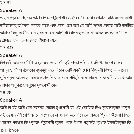
27:31
Speaker A
পড়েন পড়বেন পড়বেন আমার প্রিয় পটুয়াখালীর ভাইয়েরা বিশ্বনবীর জামাতা সাইয়েদেনা আলী
রাদিয়াল্লাহু তা'আলা আনহুর কাছে এক লোক এসে বলে হে আলী ঋণের বোঝায় আমি জর্জরিত
আমারে কিছু অর্থ দিয়ে সাহায্য করোনা আলী রাদিয়াল্লাহু তা'আলা আনহু বললেন আমি কি
তোমারে এমন একটা দোয়া শিখাবো যেটা
27:49
Speaker A
বিশ্বনবী আমাদের শিখিয়েছেন এই দোয়া যদি তুমি পড়ো পরিমাণে যদি ঋণের বোঝা হয়
আল্লাহ এটা পরিশোধের ব্যবস্থা করে দিবেন ছোট্ট একটা দোয়া বিশ্বনবী শিখালেন বললেন
তুমি পড়বা আল্লাহ তোমার হালাল দিয়ে আমাকে পরিতুষ্ট করো হারাম থেকে বাঁচিয়ে রাখো আর
তোমার অনুগ্রহে মানুষের মুখাপেক্ষী যেন
28:28
Speaker A
আমি না হই আমি যেন সবসময় তোমার মুখাপেক্ষী হয় ওই তৌফিক দিও সুবহানাল্লাহ পড়েন
এই দোয়া বেশি বেশি পড়লে ঋণের বোঝা হালকা করে দিবে কে তাহলে প্রিয় ভাইয়েরা বিপদে
পড়লেই প্রথমে কি পড়বেন পটুয়াখালী ভুইলা গেছে বিপদে পড়লেই প্রথমে ইন্নালিল্লাহ কি
বলে নিজেকে