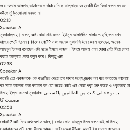
হয়ে যেতাম আল্লাহ আমাদেরকে বাঁচায়ে দিছে আল্লাহর মেহেরবানী ঠিক কিনা বলেন মন মত
হইলে মুক্তিযোদ্ধা মনমত না
02:13
Speaker A
সুবহানাল্লাহ। বলেন, এই দোয়া সাইয়েদেনা ইউনুস আলাইহিস সালাম পড়েছিলেন যখন
মাছের পেটে ছিলেন। কিসের পেটে? এবং অনেক মুফাসসিরিনে কেরাম বলেছেন, অনেক
আহলুল ইলমরা বলেছেন এটা হচ্ছে ইসমে আজম। ইসমে আজম এমন দোয়া যেটা দিয়ে দোয়া
করলে আল্লাহ দোয়া কবুল করে। কিন্তু এটা
02:38
Speaker A
শুনেছি তো একজনকে এক বাঙালিরে পেয়ে তার মাথার মধ্যে বন্দুকর নল ধরে বলতেছে কালেমা
বল সালে কালেমা বাতা কালেমা বল তো ভয়ের চোটে এই দোয়া পড়া শুরু করছে ও পড়তেছে লা
ইলাহা ইল্লা আনতা সুবহানাকা انی کنت من الظالمین پاکستانی বলে یہ تو
مصیبت کا
02:58
Speaker A
কোনটা? এটা নিয়ে এখতেলাফ আছে। কোন কোন আহলুল ইলম বলেন এই লা ইলাহা
সুবহানাকাতুন এটা হচ্ছে ইসমে আদম। সাইয়েদেনা ইউনুস আলাইহিস সালাম পড়েছেন,