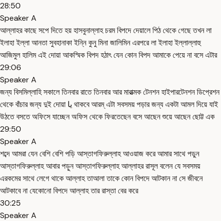
28:50
Speaker A
আল্লাহর কাছে সপে দিতে হয় হাসবুনাল্লাহ চরম বিপদে দেয়ালে পিঠ থেকে গেছে তখন লা
ইলাহা ইল্লা আনতা সুবহানাকা ইন্নি কুনু মিনা জালিমিন এরপরে লা ইলাহা ইল্লাল্লাহু
আজিমুল হালিম এই দোয়া আকস্মিক বিপদ হঠাৎ যেন কোন বিপদ আমাকে পেয়ে না বসে এটার
29:06
Speaker A
জন্য বিসমিল্লাহি সকালে তিনবার রাতে তিনবার আর মারাত্মক টেনশন হাইপারটেনশন ডিপ্রেশন
থেকে বাঁচার জন্য দুই দোয়া یا থাকবে আরম্ এটা সবসময় পড়ার জন্য একটা আমল দিয়ে যাই
উঠতে বসতে অফিসে যাচ্ছেন অফিস থেকে ফিরতেছেন বসে আছেন শুয়ে আছেন ছোট্ট এক
29:50
Speaker A
শব্দে আমরা যেন বেশি বেশি পড়ি আস্তাগফিরুল্লাহ আওয়াজ করে আমার সাথে পড়ুন
আস্তাগফিরুল্লাহ আবার পড়ুন আস্তাগফিরুল্লাহ আল্লাহর রাসূল বলেন যে সবসময়
এরকমের সাথে লেগে থাকে আল্লাহ তাআলা তাকে কোন বিপদে আটকান না সে জীবনে
আটকাবে না যেকোনো বিপদে আল্লাহ তার রাস্তা বের করে
30:25
Speaker A