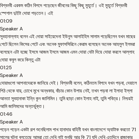
বিশ্বনবী এরকম কঠিন বিপদে পড়েছেন জীবনের কিছু কিছু মুহূর্তে। ওই মুহূর্তে বিশ্বনবী
স্পেশাল দুইটা দোয়া পড়তেন। এই
01:09
Speaker A
সুবহানাল্লাহ বলেন এই দোয়া সাইয়েদেনা ইউনুস আলাইহিস সালাম পড়েছিলেন যখন মাছের
পেটে ছিলেন কিসের পেটে এবং অনেক মুফাসসিরিনে কেরাম বলেছেন অনেক আহলুল ইলমরা
বলেছেন এটা হচ্ছে ইসমে আজম ইসমে আজম এমন দোয়া যেটা দিয়ে দোয়া করলে আল্লাহ
দোয়া কবুল করে কিন্তু এটা
01:25
Speaker A
দোয়াগুলো আপনাদেরকে জানিয়ে দেই। বিশ্বনবী বলেন, কঠিনতম বিপদে যখন পড়বা, দেয়ালে
পিঠ থেকে যায়, চোখে মুখে অন্ধকার, বাঁচার কোন উপায় নেই, তখন পড়বা লা ইলাহা ইল্লা
আনতা সুবহানাকা ইন্নি কুন জালিমিন। তুমি ছাড়া কোন ইলাহ নাই, তুমি পবিত্র। নিশ্চয়ই
আমি জালিমদের অন্তর্ভুক্ত।
01:46
Speaker A
পড়েন পড়েন একটা গল্প শুনেছিলাম পাখ হানাদার বাহিনী যখন বাংলাদেশে অ্যাটাক করতো 71
সালের ঘটনা বলতেছে আমরা তো দেখি নাই শুনছি আর কি 71 যদি দেখি এতদিনে রাজাকার