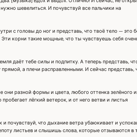
 два. [музыка] Вдох и выдох. Отлично! И сейчас, не откр
е нужно шевелиться. И почувствуй все пальчики на
нутри с головы до ног и представь, что твоё тело — это
. Эти корни такие мощные, что ты чувствуешь себя очен
емля даёт тебе силы и подпитку. А теперь представь, ч
 прямой, а плечи расправленными. И сейчас представь, 
все они разной формы и цвета, любого оттенка зелёного
 пробегает лёгкий ветерок, и от него ветви и листья
 и почувствуй, что дыхание ветра убаюкивает и успока
шепоту листьев и слышишь слова, которые отзываются в