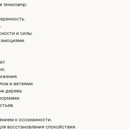
e timestamp.
еренность.
.
ности и силы.
 эмоциями.
ет.
ию.
вижения.
лом и ветвями.
ни дерева.
формами.
стьев.
ением к осознанности.
для восстановления спокойствия.