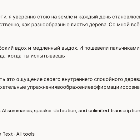
ности, я уверенно стою на земле и каждый день становлю
ственно, как разнообразные листья дерева. Со мной всё
убокий вдох и медленный выдох. И пошевели пальчиками 
егда, когда ты испытываешь
ть это ощущение своего внутреннего спокойного дерева
хательные упражнения
воображение
аффирмации
осозна
 AI summaries, speaker detection, and unlimited transcription
o Text
·
All tools