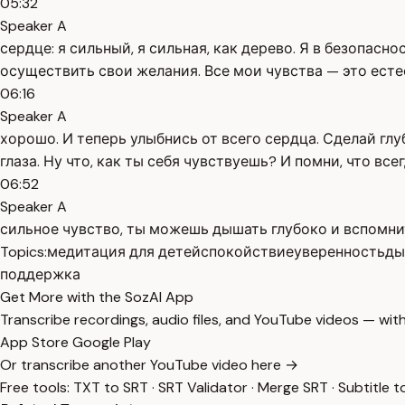
05:32
Speaker A
сердце: я сильный, я сильная, как дерево. Я в безопас
осуществить свои желания. Все мои чувства — это есте
06:16
Speaker A
хорошо. И теперь улыбнись от всего сердца. Сделай гл
глаза. Ну что, как ты себя чувствуешь? И помни, что вс
06:52
Speaker A
сильное чувство, ты можешь дышать глубоко и вспомни
Topics:
медитация для детей
спокойствие
уверенность
ды
поддержка
Get More with the SozAI App
Transcribe recordings, audio files, and YouTube videos — with
App Store
Google Play
Or transcribe another YouTube video here →
Free tools:
TXT to SRT
·
SRT Validator
·
Merge SRT
·
Subtitle t