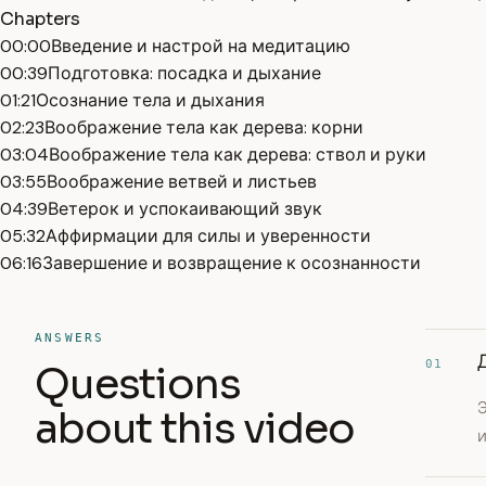
Chapters
00:00
Введение и настрой на медитацию
00:39
Подготовка: посадка и дыхание
01:21
Осознание тела и дыхания
02:23
Воображение тела как дерева: корни
03:04
Воображение тела как дерева: ствол и руки
03:55
Воображение ветвей и листьев
04:39
Ветерок и успокаивающий звук
05:32
Аффирмации для силы и уверенности
06:16
Завершение и возвращение к осознанности
ANSWERS
01
Questions
Э
about this video