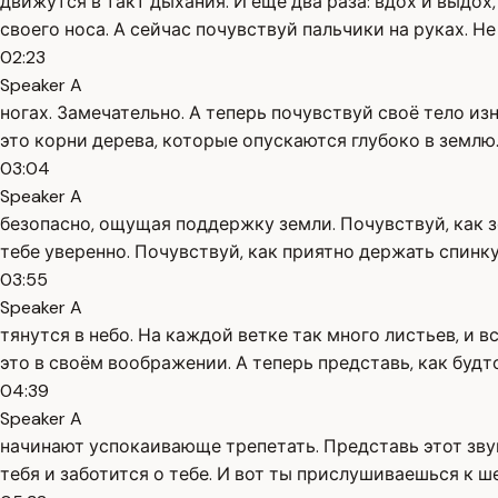
движутся в такт дыхания. И ещё два раза: вдох и выдох,
своего носа. А сейчас почувствуй пальчики на руках. Н
02:23
Speaker A
ногах. Замечательно. А теперь почувствуй своё тело из
это корни дерева, которые опускаются глубоко в землю
03:04
Speaker A
безопасно, ощущая поддержку земли. Почувствуй, как з
тебе уверенно. Почувствуй, как приятно держать спинку
03:55
Speaker A
тянутся в небо. На каждой ветке так много листьев, и 
это в своём воображении. А теперь представь, как будто
04:39
Speaker A
начинают успокаивающе трепетать. Представь этот звук
тебя и заботится о тебе. И вот ты прислушиваешься к 