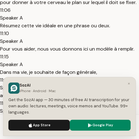
pour donner à votre cerveau le plan sur lequel il doit se fixer.
11:06
Speaker A
Résumez cette vie idéale en une phrase ou deux.
11:10
Speaker A
Pour vous aider, nous vous donnons ici un modèle à remplir.
11:15
Speaker A
Dans ma vie, je souhaite de façon générale,
11:20
×
SozAI
Speaker A
iPhone · Android · Mac
au niveau de l'argent,
Get the SozAI app — 30 minutes of free AI transcription for your
11:23
own audio: lectures, meetings, voice memos and YouTube. 99+
Speaker A
languages.
au niveau de l'affectif,
We use cookies to enhance your experience.
Privacy Policy
App Store
Google Play
11:26
Accept
Settings
Speaker A