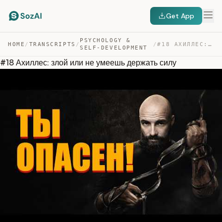
Get App
PSYCHOLOGY &
HOME
/
TRANSCRIPTS
/
/
#18 АХИЛЛЕС: ЗЛОЙ ИЛИ НЕ УМЕЕШЬ ДЕРЖАТЬ СИЛУ — TRANSCRIPT
SELF-DEVELOPMENT
#18 Ахиллес: злой или не умеешь держать силу