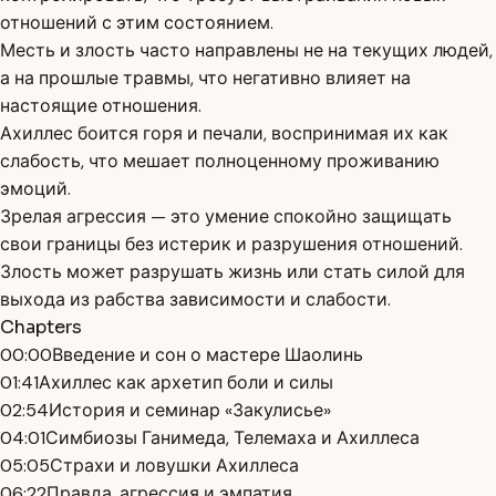
отношений с этим состоянием.
Месть и злость часто направлены не на текущих людей,
а на прошлые травмы, что негативно влияет на
настоящие отношения.
Ахиллес боится горя и печали, воспринимая их как
слабость, что мешает полноценному проживанию
эмоций.
Зрелая агрессия — это умение спокойно защищать
свои границы без истерик и разрушения отношений.
Злость может разрушать жизнь или стать силой для
выхода из рабства зависимости и слабости.
Chapters
00:00
Введение и сон о мастере Шаолинь
01:41
Ахиллес как архетип боли и силы
02:54
История и семинар «Закулисье»
04:01
Симбиозы Ганимеда, Телемаха и Ахиллеса
05:05
Страхи и ловушки Ахиллеса
06:22
Правда, агрессия и эмпатия