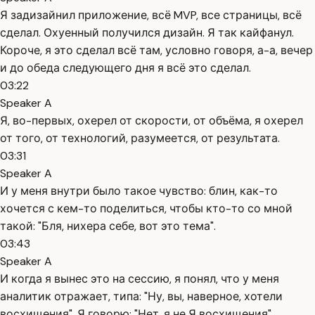
Я задизайнил приложение, всё MVP, все страницы, всё
сделал. Охуенный получился дизайн. Я так кайфанул.
Короче, я это сделал всё там, условно говоря, а-а, вечер
и до обеда следующего дня я всё это сделал.
03:22
Speaker A
Я, во-первых, охерел от скорости, от объёма, я охерел
от того, от технологий, разумеется, от результата.
03:31
Speaker A
И у меня внутри было такое чувство: блин, как-то
хочется с кем-то поделиться, чтобы кто-то со мной
такой: "Бля, нихера себе, вот это тема".
03:43
Speaker A
И когда я вынес это на сессию, я понял, что у меня
аналитик отражает, типа: "Ну, вы, наверное, хотели
восхищения". Я говорю: "Нет, я не Я восхищения".