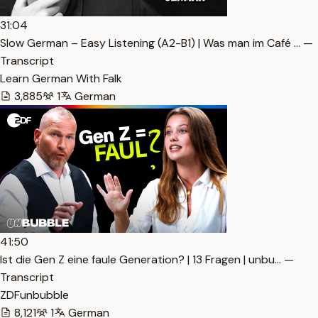
31:04
Slow German – Easy Listening (A2-B1) | Was man im Café … —
Transcript
Learn German With Falk
3,885
1
German
41:50
Ist die Gen Z eine faule Generation? | 13 Fragen | unbu… —
Transcript
ZDFunbubble
8,121
1
German