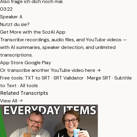
Also frage ich dich noch mal.
03:22
Speaker A
Nutzt du sie?
Get More with the SozAI App
Transcribe recordings, audio files, and YouTube videos —
with AI summaries, speaker detection, and unlimited
transcriptions.
App Store
Google Play
Or transcribe another YouTube video here →
Free tools:
TXT to SRT
·
SRT Validator
·
Merge SRT
·
Subtitle
to Text
·
All tools
Related Transcripts
View All