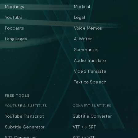
Meetings
Medical
YouTube
Legal
Podcasts
Voice Memos
Languages
AI Writer
Summarizer
Audio Translate
Video Translate
Text to Speech
FREE TOOLS
YOUTUBE & SUBTITLES
CONVERT SUBTITLES
YouTube Transcript
Subtitle Converter
Subtitle Generator
VTT ↔ SRT
SRT Generator
SRT to VTT