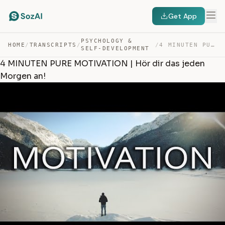
Get App
PSYCHOLOGY &
HOME
/
TRANSCRIPTS
/
/
4 MINUTEN PURE MOTIVATION | HÖR DIR DAS JEDEN MORGEN AN! — TRANSCRIPT
SELF-DEVELOPMENT
4 MINUTEN PURE MOTIVATION | Hör dir das jeden
Morgen an!