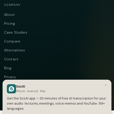
COMPANY
About
Pricing
Case Studies
Compare
Alternatives
Contact
Blog
Privacy
×
Terms
SozAI
iPhone · Android · Mac
DMCA
Get the SozAI app — 30 minutes of free AI transcription for your
own audio: lectures, meetings, voice memos and YouTube. 99+
languages.