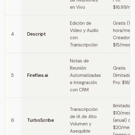
de Reuniones
Pro:
en Vivo
$16.99/me
Edición de
Gratis (1
Video y Audio
hora/mes)
4
Descript
con
Creador:
Transcripción
$15/mes
Notas de
Reunión
Gratis
5
Fireflies.ai
Automatizadas
(limitado) 
e Integración
Pro: $18/m
con CRM
Ilimitado:
Transcripción
$10/mes
de IA de Alto
6
TurboScribe
(anual) o
Volumen y
$20/mes
Asequible
(mensual)