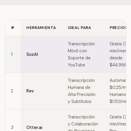
#
HERRAMIENTA
IDEAL PARA
PRECIOS
Quick comparison of Sonix alternatives
Transcripción
Gratis (30
Móvil con
min/mes) 
1
SozAI
Soporte de
desde
YouTube
$44.99/añ
Transcripción
Automatiz
Humana de
$0.25/min;
2
Rev
Alta Precisión
Humano:
y Subtítulos
$1.50/min
Transcripción
Gratis (30
y Colaboración
min/mes) 
3
Otter.ai