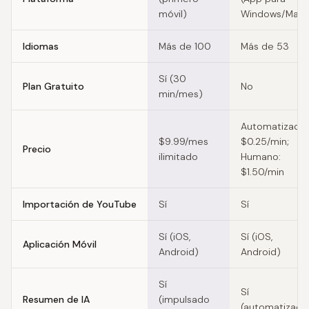
móvil)
Windows/Mac)
Idiomas
Más de 100
Más de 53
Sí (30
Plan Gratuito
No
min/mes)
Automatizado:
$9.99/mes
$0.25/min;
Precio
ilimitado
Humano:
$1.50/min
Importación de YouTube
Sí
Sí
Sí (iOS,
Sí (iOS,
Aplicación Móvil
Android)
Android)
Sí
Sí
Resumen de IA
(impulsado
(automatizado