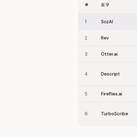
#
도구
Quick comparison of Sonix
1
SozAI
2
Rev
3
Otter.ai
4
Descript
5
Fireflies.ai
6
TurboScribe