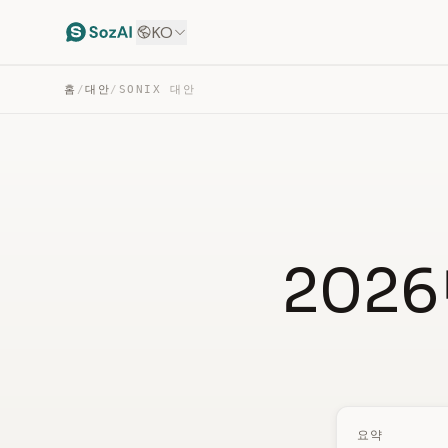
KO
홈
/
대안
/
SONIX 대안
2026
요약