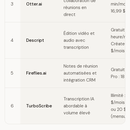
collaboration de
3
Otter.ai
min/mois)
réunions en
16,99 $/
direct
Gratuit (1
Édition vidéo et
heure/moi
4
Descript
audio avec
Créateur :
transcription
$/mois
Notes de réunion
Gratuit (l
5
Fireflies.ai
automatisées et
Pro : 18 $
intégration CRM
Illimité : 1
Transcription IA
$/mois (a
6
TurboScribe
abordable à
ou 20 $/
volume élevé
(mensuel