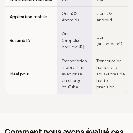
Oui (iOS,
Oui (iOS,
Application mobile
Android)
Android)
Oui
Oui
Résumé IA
(propulsé
(automatisé)
par LeMUR)
Transcription
Transcription
mobile-first
humaine et
Idéal pour
avec prise
sous-titres de
en charge
haute
YouTube
précision
Comment nous avons évalué ces