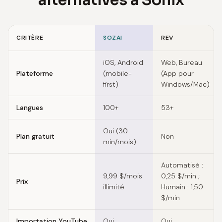
alternatives à Sonix
CRITÈRE
SOZAI
REV
Feature comparison of Sonix alternatives
iOS, Android
Web, Bureau
Plateforme
(mobile-
(App pour
first)
Windows/Mac)
Langues
100+
53+
Oui (30
Plan gratuit
Non
min/mois)
Automatisé :
9,99 $/mois
0,25 $/min ;
Prix
illimité
Humain : 1,50
$/min
Importation YouTube
Oui
Oui