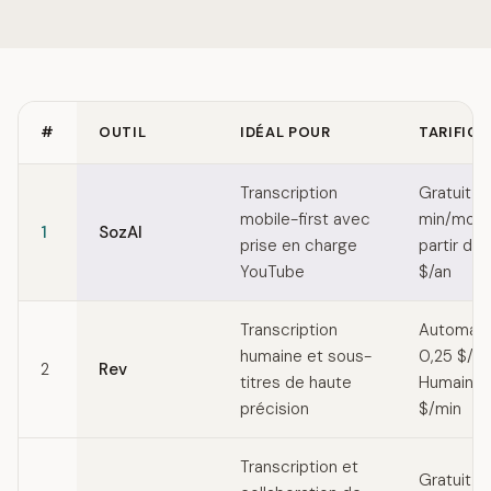
#
OUTIL
IDÉAL POUR
TARIFIC
Quick comparison of Sonix alternatives
Transcription
Gratuit (
mobile-first avec
min/mois)
1
SozAI
prise en charge
partir de
YouTube
$/an
Transcription
Automatis
humaine et sous-
0,25 $/mi
2
Rev
titres de haute
Humain : 
précision
$/min
Transcription et
Gratuit (