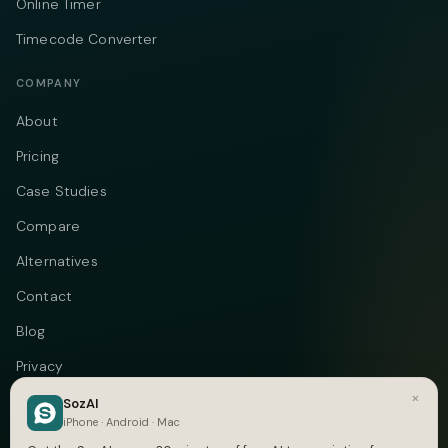
Online Timer
Timecode Converter
COMPANY
About
Pricing
Case Studies
Compare
Alternatives
Contact
Blog
Privacy
×
Terms
SozAI
iPhone · Android · Mac
DMCA