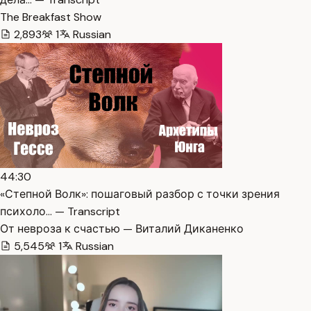
The Breakfast Show
2,893
1
Russian
44:30
«Степной Волк»: пошаговый разбор с точки зрения
психоло… — Transcript
От невроза к счастью — Виталий Диканенко
5,545
1
Russian