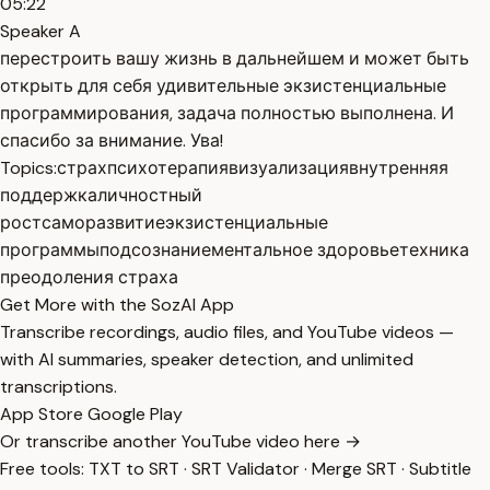
05:22
Speaker A
перестроить вашу жизнь в дальнейшем и может быть
открыть для себя удивительные экзистенциальные
программирования, задача полностью выполнена. И
спасибо за внимание. Ува!
Topics:
страх
психотерапия
визуализация
внутренняя
поддержка
личностный
рост
саморазвитие
экзистенциальные
программы
подсознание
ментальное здоровье
техника
преодоления страха
Get More with the SozAI App
Transcribe recordings, audio files, and YouTube videos —
with AI summaries, speaker detection, and unlimited
transcriptions.
App Store
Google Play
Or transcribe another YouTube video here →
Free tools:
TXT to SRT
·
SRT Validator
·
Merge SRT
·
Subtitle