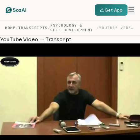
Get App
PSYCHOLOGY &
HOME
/
TRANSCRIPTS
/
/
YOUTUBE VIDEO — TRANSCRIPT
SELF-DEVELOPMENT
YouTube Video — Transcript