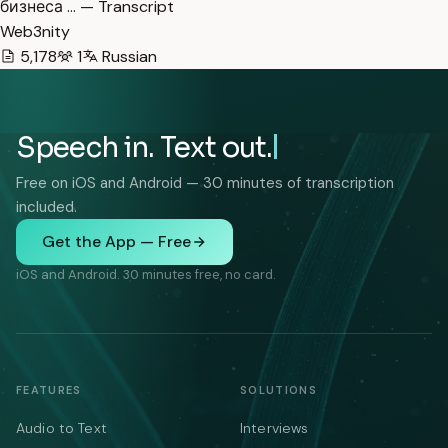
бизнеса … — Transcript
Web3nity
5,178
1
Russian
Speech in. Text out.
Free on iOS and Android — 30 minutes of transcription
included.
Get the App — Free
iOS and Android. 30 minutes free, no card.
FEATURES
SOLUTIONS
Audio to Text
Interviews