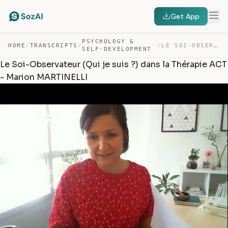
Get App
PSYCHOLOGY &
HOME
/
TRANSCRIPTS
/
/
LE SOI-OBSERVATEUR (QUI JE SUIS ?) DANS LA THÉRAPIE ACT… — TRANSCRIPT
SELF-DEVELOPMENT
Le Soi-Observateur (Qui je suis ?) dans la Thérapie ACT
- Marion MARTINELLI