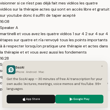
visionner si ce n'est pas déjà fait mes vidéos les quatre
vidéos sur la thérapie actes qui sont en accès libre et gratuit
sur youtube donc il suffit de taper acepté
16:08
Speaker A
martinelli et vous avez les quatre vidéos 1 sur 4 2 sur 4 sur 4
étapes sur quatre et n'a renvoyé tous les points importants
à à respecter lorsqu'on pratique une thérapie et actes dans
la thérapie et et vous avez aussi les fondements
16:28
Speaker A
×
SozAI
scientifiques issus de chacun des six points de l'exemple ex
iPhone · Android · Mac
qu'on verra peut-être si jamais vous n'avez pas d'où ses
Get the SozAI app — 30 minutes of free AI transcription for your
connaissances théo et qui peut-être comme une partie des
own audio: lectures, meetings, voice memos and YouTube. 99+
personnes qui visuel et qui regarde cette vidéo c'est pas
languages.
grave de toute façon du tout qu'on
We use cookies to enhance your experience.
Privacy Policy
App Store
Google Play
16:45
Accept
Settings
Speaker A