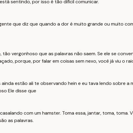
 sentindo, por isso é tão difícil comunicar.
m gente que diz que quando a dor é muito grande ou muito 
 tão vergonhoso que as palavras não saem. Se ele se conven
çado, porque, por falar em coisas sem nexo, você já viu o r
 ainda estão ali te observando hein e eu tava lendo sobre a m
oso Ele disse que
acasalando com um hamster. Toma essa, jantar, toma, toma. V
 são as palavras.