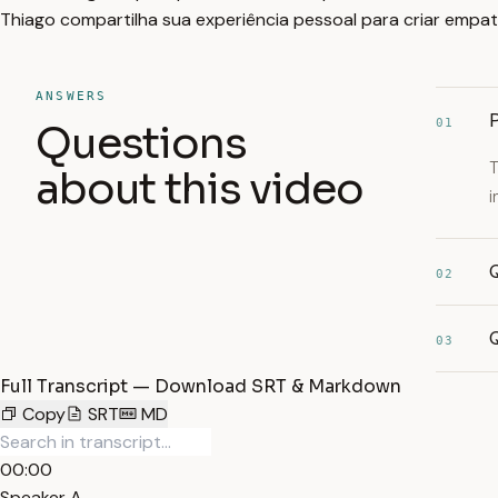
Thiago compartilha sua experiência pessoal para criar empat
ANSWERS
P
01
Questions
T
about this video
i
Q
02
Q
03
Full Transcript — Download SRT & Markdown
Copy
SRT
MD
00:00
Speaker A