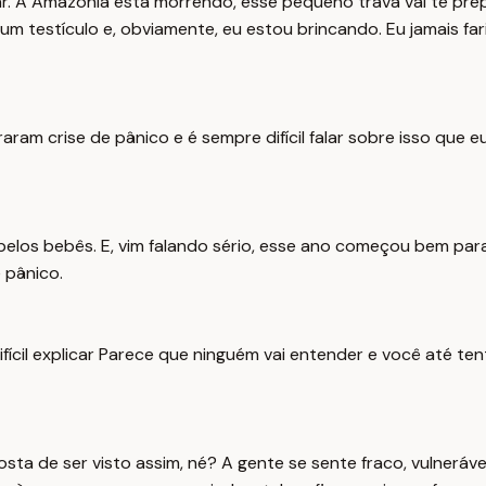
r. A Amazônia está morrendo, esse pequeno trava vai te prepa
m testículo e, obviamente, eu estou brincando. Eu jamais far
aram crise de pânico e é sempre difícil falar sobre isso que 
 pelos bebês. E, vim falando sério, esse ano começou bem par
 pânico.
ifícil explicar Parece que ninguém vai entender e você até 
gosta de ser visto assim, né? A gente se sente fraco, vulneráv