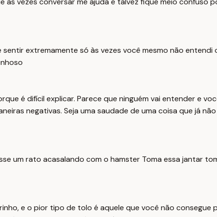
e às vezes conversar me ajuda e talvez fique meio confuso p
 sentir extremamente só às vezes você mesmo não entendi o q
onhoso
rque é difícil explicar. Parece que ninguém vai entender e 
aneiras negativas. Seja uma saudade de uma coisa que já nã
esse um rato acasalando com o hamster Toma essa jantar to
inho, e o pior tipo de tolo é aquele que você não consegue p