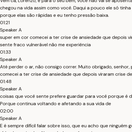
Vem cá, Lorenzo, é para o seu bem, você não vai se aposenta
chegou na vida assim como você. Daqui a pouco ele só tinha u
porque elas são rápidas e eu tenho pressão baixa.
01:21
Speaker A
super em cor comecei a ter crise de ansiedade que depois vir
sente fraco vulnerável não me experiência
01:33
Speaker A
Até perder o ar, não consigo correr. Muito obrigado, senhor,
comecei a ter crise de ansiedade que depois viraram crise de
01:48
Speaker A
coisas que você sente prefere guardar para você porque é d
Porque continua voltando e afetando a sua vida de
02:00
Speaker A
E é sempre difícil falar sobre isso, que eu acho que ninguém 