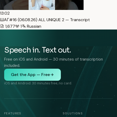
13:02
ШАГ#16 (06.08.26) ALL UNIQUE 2 — Transcript
1,677
1
Russian
Speech in. Text out.
Free on iOS and Android — 30 minutes of transcription
included.
Get the App — Free
iOS and Android. 30 minutes free, no card.
FEATURES
SOLUTIONS