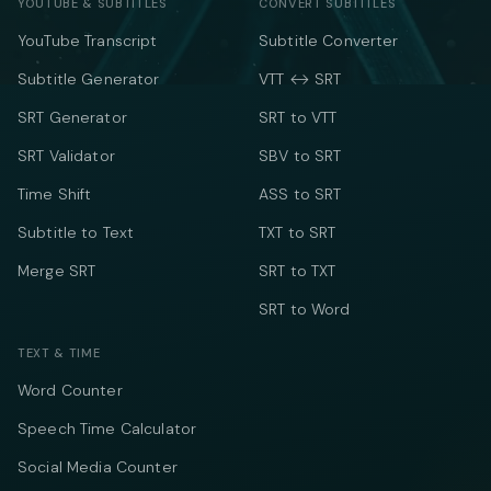
YOUTUBE & SUBTITLES
CONVERT SUBTITLES
YouTube Transcript
Subtitle Converter
Subtitle Generator
VTT ↔ SRT
SRT Generator
SRT to VTT
SRT Validator
SBV to SRT
Time Shift
ASS to SRT
Subtitle to Text
TXT to SRT
Merge SRT
SRT to TXT
SRT to Word
TEXT & TIME
Word Counter
Speech Time Calculator
Social Media Counter