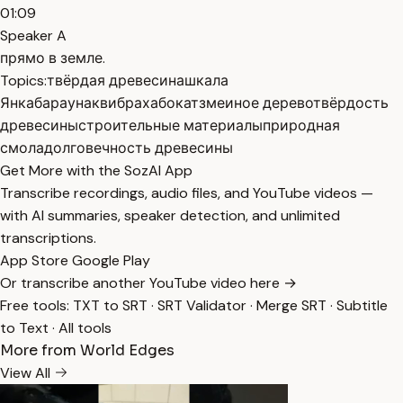
01:09
Speaker A
прямо в земле.
Topics:
твёрдая древесина
шкала
Янка
барауна
квибраха
бокат
змеиное дерево
твёрдость
древесины
строительные материалы
природная
смола
долговечность древесины
Get More with the SozAI App
Transcribe recordings, audio files, and YouTube videos —
with AI summaries, speaker detection, and unlimited
transcriptions.
App Store
Google Play
Or transcribe another YouTube video here →
Free tools:
TXT to SRT
·
SRT Validator
·
Merge SRT
·
Subtitle
to Text
·
All tools
More from World Edges
View All