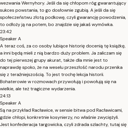
wezwania Wernyhory. Jeśli da się chłopom róg gwarantujący
sukces powstania, to go dosłownie zgubią. A jeśli da się
społeczeństwu złotą podkowę, czyli gwarancję powodzenia,
to odłoży ją na potem, bo znajdzie się jakaś wymówka.
23:42
Speaker A
A teraz coś, za co osoby lubiące historię docenią tę książkę,
a inni będą mieli z nią bardzo duży problem. Ja zaliczam się
do tej pierwszej grupy akurat, także dla mnie jest to
naprawdę spoko, że na weselu przeszłość narodu przenika
się z teraźniejszością. To jest trochę lekcja historii.
Bohaterowie w rozmowach przywołują i powołują się na
wielkie, ale też tragiczne wydarzenia.
24:13
Speaker A
Są na przykład Racławice, w sensie bitwa pod Racławicami,
gdzie chłopi, konkretnie kosynierzy, no właśnie zwyciężyli.
Jest konfederacja targowicka, czyli zdrada szlachty, tutaj się