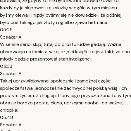
sprawiają, że gdyby to nie była lektura obowiązkowa, to
każdy by je skipował i tę książkę w ogóle w tym miejscu
byśmy olewali i nigdy byśmy się nie dowiedzieli, że później
było coś takiego jak złoty róg albo zjawa hetmana.
05:25
Speaker A
W sensie serio, skip, tutaj po prostu ludzie gadają. Ważna
obserwacja natomiast w tej części książki to jest fakt, że pan
młody będzie prezentował stan inteligencji.
05:33
Speaker A
Takiej uprzywilejowanej społecznie i zamożnej części
społeczeństwa, jednocześnie zachwyconej polską wsią i ich
prostym życiem. Z drugiej strony jego przyszła żona to w tym
obrazie bardzo prosta, cicha, uprzejma osoba i co ważne,
chłopka.
05:49
Speaker A