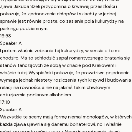
Zjawa Jakuba Szeli przypomina o krwawej przeszłości i
pokazuje, że zjednoczenie chłopów i szlachty w jednej
sprawie jest równie proste, co zasianie pola kukurydzy na
parkingu podziemnym.
16:58
Speaker A
I potem właśnie zebranie tej kukurydzy, w sensie o to mi
chodziło. Ma to schłodzić zapał romantycznego bratania się
stanów tańczących ze sobą w chacie pod Krakowem i
właśnie tutaj Wyspiański pokazuje, że prawdziwe pojednanie
wymaga jednak niestety rozliczenia tych krzywd i budowania
relacji na równości, a nie na jakimś takim chwilowym
entuzjazmie podlanym alkoholem.
17:10
Speaker A
Wszystkie te sceny mają formę niemal monologów, w których
każda zjawa ujawnia się danemu bohaterowi, no i właśnie
mówi, po prostu mówi rzeczy. Nieco inaczej swoją zjawę