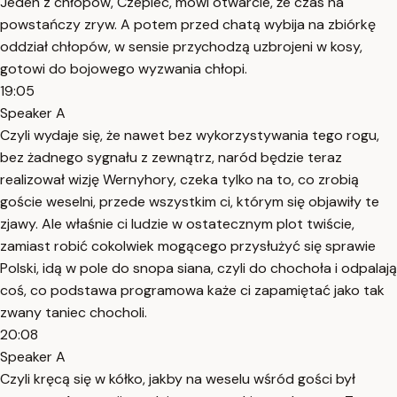
Jeden z chłopów, Czepiec, mówi otwarcie, że czas na
powstańczy zryw. A potem przed chatą wybija na zbiórkę
oddział chłopów, w sensie przychodzą uzbrojeni w kosy,
gotowi do bojowego wyzwania chłopi.
19:05
Speaker A
Czyli wydaje się, że nawet bez wykorzystywania tego rogu,
bez żadnego sygnału z zewnątrz, naród będzie teraz
realizował wizję Wernyhory, czeka tylko na to, co zrobią
goście weselni, przede wszystkim ci, którym się objawiły te
zjawy. Ale właśnie ci ludzie w ostatecznym plot twiście,
zamiast robić cokolwiek mogącego przysłużyć się sprawie
Polski, idą w pole do snopa siana, czyli do chochoła i odpalają
coś, co podstawa programowa każe ci zapamiętać jako tak
zwany taniec chocholi.
20:08
Speaker A
Czyli kręcą się w kółko, jakby na weselu wśród gości był