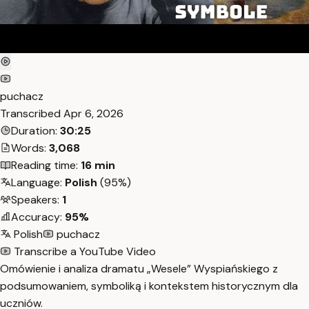
puchacz
Transcribed
Apr 6, 2026
Duration:
30:25
Words:
3,068
Reading time:
16 min
Language:
Polish
(95%)
Speakers:
1
Accuracy:
95%
Polish
puchacz
Transcribe a YouTube Video
Omówienie i analiza dramatu „Wesele” Wyspiańskiego z
podsumowaniem, symboliką i kontekstem historycznym dla
uczniów.