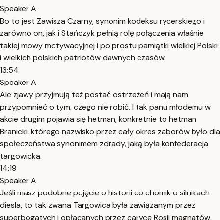
Speaker A
Bo to jest Zawisza Czarny, synonim kodeksu rycerskiego i
zarówno on, jak i Stańczyk pełnią rolę połączenia właśnie
takiej mowy motywacyjnej i po prostu pamiątki wielkiej Polski
i wielkich polskich patriotów dawnych czasów.
13:54
Speaker A
Ale zjawy przyjmują też postać ostrzeżeń i mają nam
przypomnieć o tym, czego nie robić. I tak panu młodemu w
akcie drugim pojawia się hetman, konkretnie to hetman
Branicki, którego nazwisko przez cały okres zaborów było dla
społeczeństwa synonimem zdrady, jaką była konfederacja
targowicka.
14:19
Speaker A
Jeśli masz podobne pojęcie o historii co chomik o silnikach
diesla, to tak zwana Targowica była zawiązanym przez
superbogatych i opłacanych przez carycę Rosji magnatów,