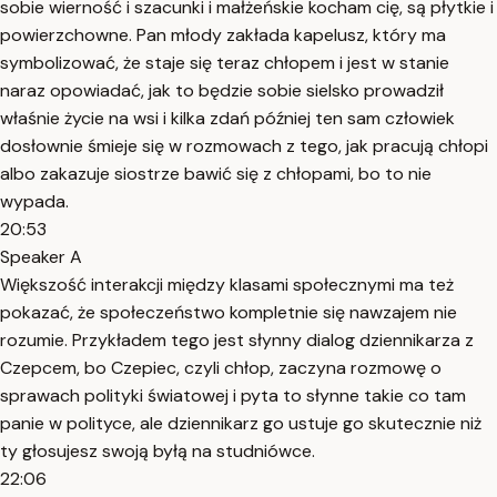
sobie wierność i szacunki i małżeńskie kocham cię, są płytkie i
powierzchowne. Pan młody zakłada kapelusz, który ma
symbolizować, że staje się teraz chłopem i jest w stanie
naraz opowiadać, jak to będzie sobie sielsko prowadził
właśnie życie na wsi i kilka zdań później ten sam człowiek
dosłownie śmieje się w rozmowach z tego, jak pracują chłopi
albo zakazuje siostrze bawić się z chłopami, bo to nie
wypada.
20:53
Speaker A
Większość interakcji między klasami społecznymi ma też
pokazać, że społeczeństwo kompletnie się nawzajem nie
rozumie. Przykładem tego jest słynny dialog dziennikarza z
Czepcem, bo Czepiec, czyli chłop, zaczyna rozmowę o
sprawach polityki światowej i pyta to słynne takie co tam
panie w polityce, ale dziennikarz go ustuje go skutecznie niż
ty głosujesz swoją byłą na studniówce.
22:06