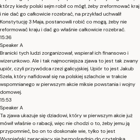
którzy kiedy polski sejm robił co mógł, żeby zreformować kraj
i nie dać go całkowicie rozebrać, na przykład uchwalił
Konstytucję 3 Maja, postanowili robić co mogą, żeby nie
reformować kraju i dać go właśnie całkowicie rozebrać.
15:36
Speaker A
Branicki tych ludzi zorganizował, wspierał ich finansowo i
wizerunkowo. Ale i tak najmocniejsza zjawa to jest tak zwany
upiór, czyli przywódca rzezi galicyjskiej. Upiór to jest Jakub
Szela, który nafidował się na polskiej szlachcie w trakcie
wspomnianego w pierwszym akcie miksie powstania i wojny
domowej.
15:53
Speaker A
Ta zjawa ukazuje się dziadowi, który w pierwszym akcie już
mówił właśnie o rabacji, więc nie chodzi o to, żeby jemu ją
przypomnieć, bo on to doskonale wie, tylko to jest
Wyspiański zwracający się bezpośrednio do czytelnika.