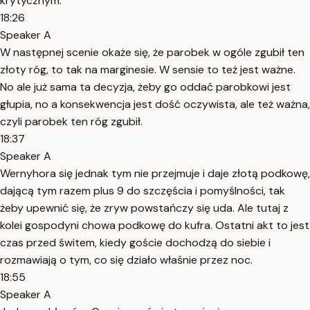
krytycznym.
18:26
Speaker A
W następnej scenie okaże się, że parobek w ogóle zgubił ten
złoty róg, to tak na marginesie. W sensie to też jest ważne.
No ale już sama ta decyzja, żeby go oddać parobkowi jest
głupia, no a konsekwencja jest dość oczywista, ale też ważna,
czyli parobek ten róg zgubił.
18:37
Speaker A
Wernyhora się jednak tym nie przejmuje i daje złotą podkowę,
dającą tym razem plus 9 do szczęścia i pomyślności, tak
żeby upewnić się, że zryw powstańczy się uda. Ale tutaj z
kolei gospodyni chowa podkowę do kufra. Ostatni akt to jest
czas przed świtem, kiedy goście dochodzą do siebie i
rozmawiają o tym, co się działo właśnie przez noc.
18:55
Speaker A