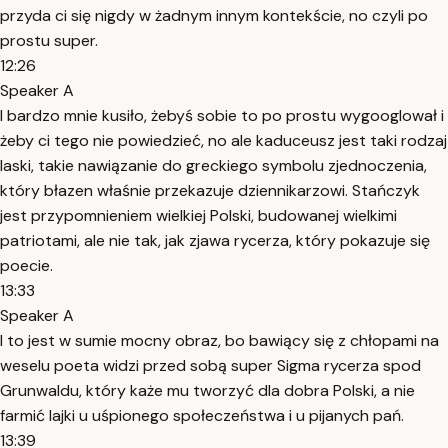
przyda ci się nigdy w żadnym innym kontekście, no czyli po
prostu super.
12:26
Speaker A
I bardzo mnie kusiło, żebyś sobie to po prostu wygooglował i
żeby ci tego nie powiedzieć, no ale kaduceusz jest taki rodzaj
laski, takie nawiązanie do greckiego symbolu zjednoczenia,
który błazen właśnie przekazuje dziennikarzowi. Stańczyk
jest przypomnieniem wielkiej Polski, budowanej wielkimi
patriotami, ale nie tak, jak zjawa rycerza, który pokazuje się
poecie.
13:33
Speaker A
I to jest w sumie mocny obraz, bo bawiący się z chłopami na
weselu poeta widzi przed sobą super Sigma rycerza spod
Grunwaldu, który każe mu tworzyć dla dobra Polski, a nie
farmić lajki u uśpionego społeczeństwa i u pijanych pań.
13:39