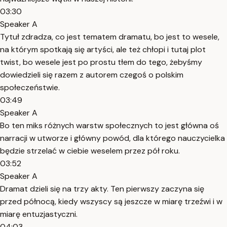
03:30
Speaker A
Tytuł zdradza, co jest tematem dramatu, bo jest to wesele,
na którym spotkają się artyści, ale też chłopi i tutaj plot
twist, bo wesele jest po prostu tłem do tego, żebyśmy
dowiedzieli się razem z autorem czegoś o polskim
społeczeństwie.
03:49
Speaker A
Bo ten miks różnych warstw społecznych to jest główna oś
narracji w utworze i główny powód, dla którego nauczycielka
będzie strzelać w ciebie weselem przez pół roku.
03:52
Speaker A
Dramat dzieli się na trzy akty. Ten pierwszy zaczyna się
przed północą, kiedy wszyscy są jeszcze w miarę trzeźwi i w
miarę entuzjastyczni.
04:03