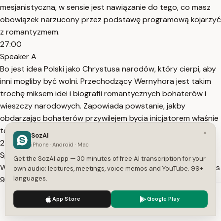
mesjanistyczna, w sensie jest nawiązanie do tego, co masz
obowiązek narzucony przez podstawę programową kojarzyć
z romantyzmem.
27:00
Speaker A
Bo jest idea Polski jako Chrystusa narodów, który cierpi, aby
inni mogliby być wolni. Przechodzący Wernyhora jest takim
trochę miksem idei i biografii romantycznych bohaterów i
wieszczy narodowych. Zapowiada powstanie, jakby
obdarzając bohaterów przywilejem bycia inicjatorem właśnie
tej wolności.
×
SozAI
27:18
iPhone · Android · Mac
Speaker A
Get the SozAI app — 30 minutes of free AI transcription for your
Wesele daje te wszystkie artefakty plus 9 do powstania, plus
own audio: lectures, meetings, voice memos and YouTube. 99+
languages.
9 do powodzenia i w ogóle plus 9 do przywództwa. Jednak
wesele ujawnia od razu też taką gorzką prawdę. To jest
We use cookies to enhance your experience.
Privacy Policy
App Store
Google Play
właśnie taki rozrachunek z tym mitem narodowym. W sensie
Accept
Settings
Wyspiański zadaje pytanie, czy Polacy faktycznie mogą w