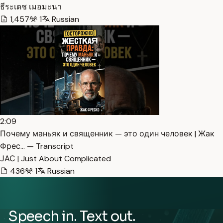
ธีระเดช เมอมะนา
1,457
1
Russian
2:09
Почему маньяк и священник — это один человек | Жак
Фрес… — Transcript
ЈАС | Just About Complicated
436
1
Russian
Speech in. Text out.