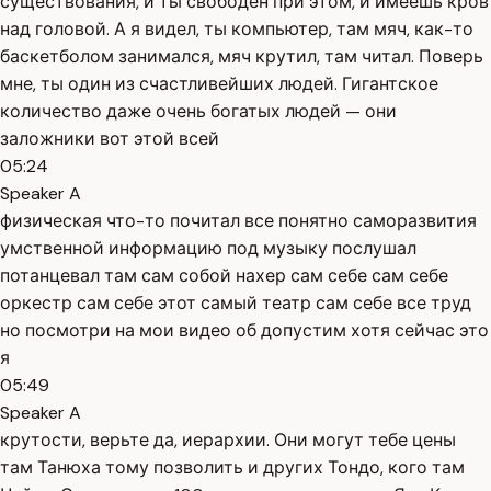
существования, и ты свободен при этом, и имеешь кров
над головой. А я видел, ты компьютер, там мяч, как-то
баскетболом занимался, мяч крутил, там читал. Поверь
мне, ты один из счастливейших людей. Гигантское
количество даже очень богатых людей — они
заложники вот этой всей
05:24
Speaker A
физическая что-то почитал все понятно саморазвития
умственной информацию под музыку послушал
потанцевал там сам собой нахер сам себе сам себе
оркестр сам себе этот самый театр сам себе все труд
но посмотри на мои видео об допустим хотя сейчас это
я
05:49
Speaker A
крутости, верьте да, иерархии. Они могут тебе цены
там Танюха тому позволить и других Тондо, кого там