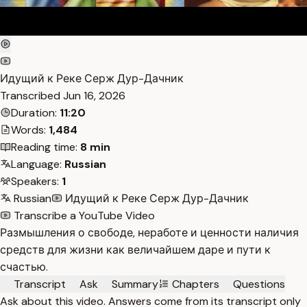
Идущий к Реке Серж Дур-Дачник
Transcribed
Jun 16, 2026
Duration:
11:20
Words:
1,484
Reading time:
8 min
Language:
Russian
Speakers:
1
Russian
Идущий к Реке Серж Дур-Дачник
Transcribe a YouTube Video
Размышления о свободе, неработе и ценности наличия
средств для жизни как величайшем даре и пути к
счастью.
Transcript
Ask
Summary
Chapters
Questions
Ask about this video. Answers come from its transcript only