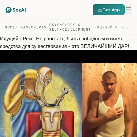
Get App
PSYCHOLOGY &
HOME
/
TRANSCRIPTS
/
/
ИДУЩИЙ К РЕКЕ. НЕ РАБОТАТЬ, БЫТЬ СВОБОДНЫМ И ИМЕТЬ СРЕД… — TRANSCRIPT
SELF-DEVELOPMENT
Идущий к Реке. Не работать, быть свободным и иметь
средства для существования - это ВЕЛИЧАЙШИЙ ДАР!