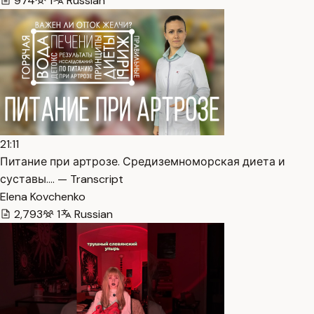
974
1
Russian
21:11
Питание при артрозе. Средиземноморская диета и
суставы.… — Transcript
Elena Kovchenko
2,793
1
Russian