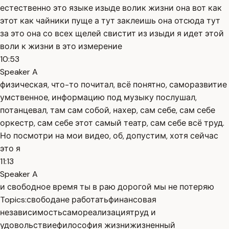
естественно это языке изыде волик жизни она вот как
этот как чайники пуще а тут заклеишь она отсюда тут
за это она со всех щелей свистит из изыди я идет этой
воли к жизни в это измерение
10:53
Speaker A
физическая, что-то почитал, всё понятно, саморазвитие
умственное, информацию под музыку послушал,
потанцевал, там сам собой, нахер, сам себе, сам себе
оркестр, сам себе этот самый театр, сам себе всё труд.
Но посмотри на мои видео, об, допустим, хотя сейчас
это я
11:13
Speaker A
и свободное время ты в раю дорогой мы не потеряю
Topics:
свобода
не работать
финансовая
независимость
самореализация
труд и
удовольствие
философия жизни
жизненный