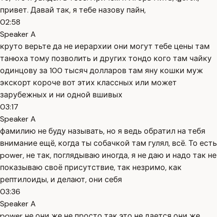
привет. Давай так, я тебе назову пайн,
02:58
Speaker A
круто верьте да не иерархии они могут тебе цены там
танюха тому позволить и других тондо кого там чайку
одинцову за 100 тысяч долларов там яну кошки муж
экскорт короче вот этих классных или может
зарубежных и ни одной вшивых
03:17
Speaker A
фамилию не буду называть, но я ведь обратил на тебя
внимание ещё, когда ты собачкой там гулял, всё. То есть
power, не так, поглядываю иногда, я не даю и надо так не
показываю своё присутствие, так незримо, как
рептилоиды, и делают, они себя
03:36
Speaker A
power не они же не просто так это не дается они же