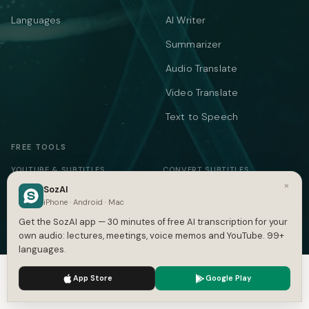
Languages
AI Writer
Summarizer
Audio Translate
Video Translate
Text to Speech
FREE TOOLS
YOUTUBE & SUBTITLES
CONVERT SUBTITLES
×
SozAI
YouTube Transcript
Subtitle Converter
iPhone · Android · Mac
Subtitle Generator
VTT ↔ SRT
Get the SozAI app — 30 minutes of free AI transcription for your
own audio: lectures, meetings, voice memos and YouTube. 99+
SRT Generator
SRT to VTT
languages.
SRT Validator
SBV to SRT
We use cookies to enhance your experience.
Privacy Policy
App Store
Google Play
Accept
Settings
Time Shift
ASS to SRT