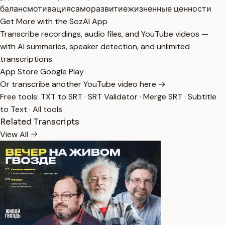
баланс
мотивация
саморазвитие
жизненные ценности
Get More with the SozAI App
Transcribe recordings, audio files, and YouTube videos —
with AI summaries, speaker detection, and unlimited
transcriptions.
App Store
Google Play
Or transcribe another YouTube video here →
Free tools:
TXT to SRT
·
SRT Validator
·
Merge SRT
·
Subtitle
to Text
·
All tools
Related Transcripts
View All