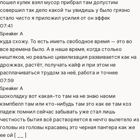
пошел кулек взял мусор прибрал там допустим
совершил так дело какой ты увидишь у было грязно
стало чисто я приложил усилия от он эффек
07:41
Speaker A
куда схожу. То есть иметь свободное время — это во
все времена было. А в наше время, когда столько
ништяков, но реально цивилизация развивается как на
дрожжах, растёт, получать кайф и при этом не
расплачиваться трудом за неё, работа и точнее
07:59
Speaker A
шоколадку вот какая-то там на не знаю наоми
кэмпбелл там или кто-нибудь там это как ее там коз
падеж помнил сейчас забывать уже стал лишь
честность бытия всё растворяется в нечто вылетело из
головы из головы красавец это черная пантера как же
ее ой [ __ ]