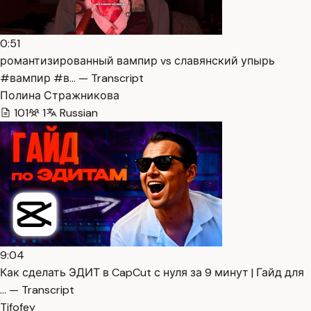
0:51
романтизированный вампир vs славянский упырь
#вампир #в… — Transcript
Полина Стражникова
101
1
Russian
9:04
Как сделать ЭДИТ в CapCut с нуля за 9 минут | Гайд для
… — Transcript
Tifofey