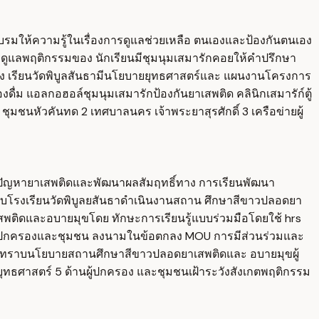
บรมให้ความรู้ในเรื่องการดูแลช่วยเหลือ ตนเองและป้องกันตนเอง
องดูแลพฤติกรรมของ นักเรียนมีชุมนุมเสมารักคอยให้คำปรึกษา
โรง เรียนวัดพิบูลสันธามีนโยบายยุทธศาสตร์และ แผนงานโครงการ
ื่ม แอลกอฮอล์ชุมนุมเสมารักป้องกันยาเสพติด คลินิกเสมารัก์ตู้
มชนหัวคันทด 2 เทศบาลนคร เจ้าพระยาสุรศักดิ์ 3 เครือข่ายผู้
ก้ไขปัญหายาเสพติดและพัฒนาผลสัมฤทธิ์ทาง การเรียนพัฒนา
ราบโรงเรียนวัดพิบูลยสันธาดำเนินงานสถาน ศึกษาสีขาวปลอดยา
าเสพติดและอบายมุขโดย ทักษะการเรียนรู้แบบร่วมมือโดยใช้ hrs
นผู้ปกครองและชุมชน ลงนามในข้อตกลง MOU การมีส่วนร่วมและ
รรับ ทราบนโยบายสถานศึกษาสีขาวปลอดยาเสพติดและ อบายมุขผู้
ุทธศาสตร์ 5 ด้านผู้ปกครอง และชุมชนเฝ้าระวังสังเกตพฤติกรรม