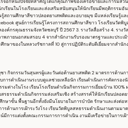
ำเร็จอีกหนึ่งปัจจัยที่สำคัญได้แก่คุณภาพของเครือข่ายและการมีส
เรียนในโรงเรียนและส่งเสริมสนับสนุนให้นักเรียนมีพฤติกรรมอันพึง
รียนรู้สถานศึกษาสีขาวปลอดยาเสพติดและอบายมุข มีแหล่งเรียนรู้
book ศูนย์การเรียนรู้โครงการสถานศึกษาสีขาว โรงเรียนวัดพิบูลส
วัลองค์กรคุณธรรมจังหวัดชลบุรี ปี 2567 3. รางวัลสื่อสร้าง 4. รา
คุณภาพภายนอกสมสรอบ 4 จากสำนักงานรับรองมาตรฐานและประเมิ
ษาของในหลวงรัชกาลที่ 10 สู่การปฏิบัติระดับดีเยี่ยมจากสำนักง
ูชา กิจกรรมวันสุนทรผู้และวันต่อต้านยาเสพติด 2 มาตรการด้าน
การดำเนินงานระบบดูแลช่วยเหลือนัก เรียนดำเนินการคัดกรองนักเ
รรมต่างในโรง เรียนโรงเรียนดำเนินกิจกรรมการเยี่ยมบ้าน 100% ผ
รธรรมดำเนินกิจกรรมส่งเสริมเชิง สร้างสรรค์ให้นักเรียนปลอดยาเ
าขั้น พื้นฐานอีกทั้งยังมีนโยบายในการบำบัด รักษาและส่งต่อห
นการเฝ้าระวังโรง เรียนวัดพิบูลสหธรรมดำเนินงานตามมาตรการ ด
ไลน์มีการแต่งตั้งคณะกรรมการการดำเนิน งานมีเครือข่ายในการเฝ