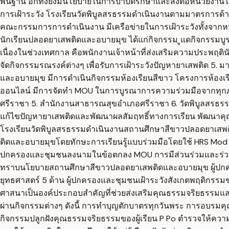
พื้นฐาน อีกทั้งยังมีนโยบายในการบำบัดรักษาและส่งต่อหน่วยง
การเฝ้าระวัง โรงเรียนวัดพิบูลสรธรรมดำเนินงานตามมาตรการด้านกา
คณะกรรมการการดำเนินงาน มีเครือข่ายในการเฝ้าระวังทั้งจากหน
นักเรียนปลอดยาเสพติดและอบายมุข ได้แก่กิจกรรม ูแดกิจกรรมบู
เนื่องในช่วงเทศกาล คือพนักงานเจ้าหน้าที่ส่งเสริมความประพฤติ
จัดกิจกรรมรณรงค์ต่างๆ เพื่อรับการเฝ้าระวังปัญหายาเสพติด 
และอบายมุข มีการดำเนินกิจกรรมห้องเรียนสีขาว โครงการห้องเรียน
ออนไลน์ มีการจัดทำ MOU ในการบูรณาการความร่วมมือจากทุกภาคส
ศรีราชา 5. สำนักงานสาธารณสุขอำเภอศรีราชา 6. วัดพิบูลสรธรรม 7
แก้ไขปัญหายาเสพติดและพัฒนาผลสัมฤทธิ์ทางการเรียน พัฒนาคุณล
โรงเรียนวัดพิบูลสรธรรมดำเนินงานสถานศึกษาสีขาวปลอดยาเสพติดแ
ติดและอบายมุขโดยทักษะการเรียนรู้แบบร่วมมือโดยใช้ HRS Mod 
ปกครองและชุมชนลงนามในข้อตกลง MOU การมีส่วนร่วมและร่วมมือก
ทราบนโยบายสถานศึกษาสีขาวปลอดยาเสพติดและอบายมุข ผู้ปกครอ
ยุทธศาสตร์ 5 ด้าน ผู้ปกครองและชุมชนเฝ้าระวังสังเกตพฤติกรรมข
ศาสนาเป็นองค์ประกอบสำคัญที่ช่วยส่งเสริมคุณธรรมจริยธรรมแ
ผ่านกิจกรรมต่างๆ ดังนี้ การทำบุญตักบาตรทุกวันพระ การอบรมคุ
กิจกรรมปลูกฝังคุณธรรมจริยธรรมของผู้เรียน P Po ตำรวจให้ความ