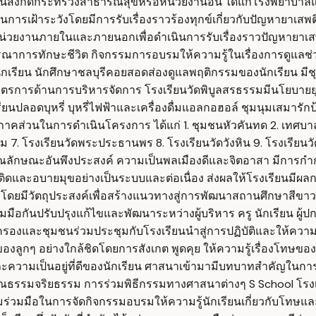
านในสังกัดกระทรวงสาธารณสุขหรือหน่วยงานอื่น ได้แก่โรงพยาบ
รเฝ้าระวังโดยมีการรับเรื่องราวร้องทุกข์เกี่ยวกับปัญหายาเสพติ
่วยงานภายในและภายนอกเพื่อดำเนินการรับเรื่องราวปัญหายาเสพต
รณาการทักษะชีวิต กิจกรรมการอบรมให้ความรู้ในเรื่องการดูแลช
นักเรียน นักศึกษาชลบุรีคอยสอดส่องดูแลพฤติกรรมของนักเรียน มี
5. มาตรการด้านการบริหารจัดการ โรงเรียนวัดพิบูลสรธรรมมีนโ
ปลอดบุหรี่ บุหรี่ไฟฟ้าและเครื่องดื่มแอลกอฮอล์ ชุมนุมเสมารักป้
่วนในการดำเนินโครงการ ได้แก่ 1. ชุมชนหัวคันทด 2. เทศบาลนคร
. โรงเรียนวัดพระประธานพร 8. โรงเรียนวัดวังหิน 9. โรงเรียนวัดร
ักษณะอันพึงประสงค์ ความเป็นพลเมืองดีและจิตอาสา มีการกำกับ
ละอบายมุขอย่างเป็นระบบและต่อเนื่อง ส่งผลให้โรงเรียนมีผลการ
โดยมีวัตถุประสงค์เพื่อสร้างแนวทางสู่การพัฒนาสถานศึกษาสีขาว
ันปรับปรุงแก้ไขและพัฒนาระหว่างผู้บริหาร ครู นักเรียน ผู้ปก
งและชุมชนร่วมประชุมกับโรงเรียนนำสู่การปฏิบัติและให้ความร
องลูกๆ อย่างใกล้ชิดโดยการสังเกต พูดคุย ให้ความรู้เรื่องโทษขอ
ละความเป็นอยู่ที่ดีของนักเรียน ศาสนาเข้ามามีบทบาทสำคัญใ
ณธรรมจริยธรรม การร่วมพิธีกรรมทางศาสนาต่างๆ S School โรงเรี
ร่วมมือในการจัดกิจกรรมอบรมให้ความรู้นักเรียนเกี่ยวกับโทษแล