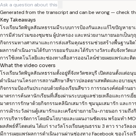
Generated from the transcript and can be wrong — check th
Key Takeaways
โรงเรียนวัดพิบูลสัณหธรรมมีระบบการป้องกันและแก้ไขปัญหายาเ
การมีส่วนร่วมของชุมชน ผู้ปกครอง และหน่วยงานภายนอกเป็นก
กิจกรรมทางศาสนาและการส่งเสริมคุณธรรมช่วยสร้างพื้นฐานจิตใจท
ผลการดำเนินงานได้รับการยอมรับและได้รับรางวัลระดับจังหวัดแล
การใช้เทคโนโลยีและช่องทางสื่อสารออนไลน์ช่วยเผยแพร่และติ
What the video covers
โรงเรียนวัดพิบูลสัณหธรรมตั้งอยู่ที่จังหวัดชลบุรี เปิดสอนตั้งแต่อ
ดำเนินงานโครงการสถานศึกษาสีขาวปลอดยาเสพติดและอบายมุขอย่าง
กิจกรรมป้องกันประกอบด้วยห้องเรียนสีขาว การรณรงค์ต่อต้านย
มาตรการค้นหานักเรียนที่เสี่ยงผ่านระบบดูแลช่วยเหลือและการเยี่
มาตรการรักษาด้วยกิจกรรมคลินิกเสมารัก ชุมนุมเสมารัก และการ
การเฝ้าระวังผ่านตู้เสมารักและเครือข่ายภายใน-ภายนอก รวมถึ
การบริหารจัดการโดยมีนโยบายและแผนงานชัดเจน พร้อมทำ MOU 
ผลลัพธ์ที่โดดเด่น ได้แก่ รางวัลโรงเรียนคุณธรรม 3 ดาว รางวั
มีการเผยแพร่ผลการดำเนินงานผ่านช่องทาง Facebook ของโรงเรี