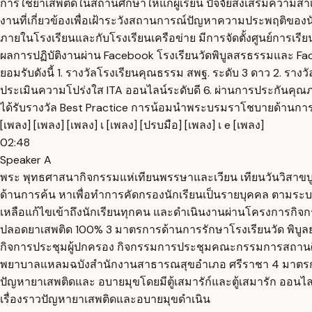
การใช้ยาเสพติดในสถานศึกษาให้แก่ผู้เรียน ปัจจัยส่งเสริมความส
งานที่เกี่ยวข้องเพื่อเฝ้าระวังสถานการณ์ปัญหาความประพฤติของนัก
ภายในโรงเรียนและกับโรงเรียนเครือข่าย มีการจัดตั้งศูนย์การเ
ผลการปฏิบัติงานผ่าน Facebook โรงเรียนวัดพิบูลสรธรรมและ Face
ยอมรับดังนี้ 1. รางวัลโรงเรียนคุณธรรม สพฐ. ระดับ 3 ดาว 2. ราง
ประเมินความโปร่งใส ITA ออนไลน์ระดับดี 6. ผ่านการประกัน
ได้รับรางวัล Best Practice การน้อมนำพระบรมราโชบายด้านการศึก
[เพลง] [เพลง] [เพลง] เ [เพลง] [ปรบมือ] [เพลง] เ e [เพลง]
02:48
Speaker A
พระ พุทธศาสนากิจกรรมแห่เทียนพรรษาและเวียน เทียนวันวิสาขบ
ด้านการค้น หาเพื่อทำการคัดกรองนักเรียนเป็นรายบุคคล ตามระบบ
เหลือแก้ไขเข้าถึงนักเรียนทุกคน และดำเนินงานผ่านโครงการกิจก
ปลอดยาเสพติด 100% 3 มาตรการด้านการรักษาโรงเรียนวัด พิบูลยส
กิจการประชุมผู้ปกครอง กิจกรรมการประชุมคณะกรรมการสถานศึกษ
พยาบาลแหลมฉบังสำนักงานสาธารณสุขอำเภอ ศรีราชา 4 มาตรการด้า
ปัญหายาเสพติดและ อบายมุขโดยมีตู้เสมารัก์และตู้เสมารัก ออน
เรื่องราวปัญหายาเสพติดและอบายมุขดำเนิน