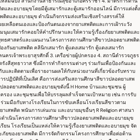
าลแหลมฉบัง สำนักงานสาธารณสุขอำเภอศรีราชา 4. มาตรการด้าน
ดและอบายมุขโดยมีตู้เสมารักและตู้เสมารักออนไลน์ มีการแต่งตั้ง
ิดและอบายมุข ดำเนินกิจกรรมส่งเสริมเชิงสร้างสรรค์ให้
่วยเหลือตนเองและป้องกันตนเองจากยาเสพติดและการเฝ้าระวัง
ชุมนุมเสมารักคอยให้คำปรึกษาและให้ความรู้เรื่องภัยยาเสพติดและ
ยบายยุทธศาสตร์และแผนงานโครงการสถานศึกษาสีขาวปลอดยาเสพติด
องกันยาเสพติด คลินิกเสมารัก ตู้แดงเสมารัก ตู้แดงเสมารัก
เจ้าพระยาสุรศักดิ์ 3. เครือข่ายผู้ปกครอง 4. สถานีตำรวจภูธร
ังสีสุทธาวาส ซึ่งมีการทำกิจกรรมต่างๆ ร่วมกันเพื่อป้องกันและ
และติดตามเพื่อรายงานผลให้กับหน่วยงานที่เกี่ยวข้องรับทราบ
ปฏิบัติที่เป็นเลิศ คือการส่งเสริมสถานศึกษาสีขาวปลอดยาเสพ
ปลอดยาเสพติดและอบายมุขดังนี้ H Home บ้านและชุมชน ผู้
ครอง และชุมชนเพื่อให้บรรลุผลสำเร็จตามเป้าหมาย เช่น การรับ
่วมมือกับทางโรงเรียนในการขับเคลื่อนโรงเรียนสีขาวตาม
งยาเสพติด พนันการเล่นเกม และอบายมุขอื่นๆ R Religion ศาสนา
นการดำเนินโครงการสถานศึกษาสีขาวปลอดยาเสพติดและอบายมุข
ยน โรงเรียนเป็นแหล่งให้ความรู้เรื่องยาเสพติดและอบายมุข จัด
ะภัยของยาเสพติด มีการจัดกิจกรรมโครงการศึกษาเพื่อต่อต้าน