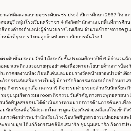
ดยาเสพติดและอบายมุขระดับเพชร ประจำปีการศึกษา 2567 วิชาก
 จังหวัดชลบุรี กลุ่มโรงเรียนศรีราชา 4 สังกัดสำนักงานเขตพื้นที่กา
เผือกสีทองดำรงตำแหน่งผู้อำนวยการโรงเรียน จำนวนข้าราชการครู
าหน้าที่ธุรการ 1 คน ลูกจ้างชั่วคราวนักการพันโรง 1
ะดับชั้นประถมวัยที่ 1 ถึงระดับชั้นประถมศึกษาปีที่ 6 มีจำนวนนัก
อดยาเสพติดและอบายมุขอย่างต่อเนื่องตามนโยบายด้านการป้องกัน
ประกาศผลงานห้องเรียนดีเด่นและมอบรางวัลหน้าเสาธงประจำเดือนไ
รรมส่งเสริมการเรียนรู้ มีการจัดกิจกรรมรณรงค์ต่อต้านยาเสพติ
ยมุข กิจกรรมลูกเสือ เนตรนารี กิจกรรมค่าธรรมะสำหรับนักเรียน 
รมชุมนุมกิจกรรมฮ room กิจกรรมวันสำคัญทางพระพุทธศาสนา กิ
เรียนวัดพิบูลสรธรรมได้ดำเนินการตามมาตรการด้านการค้นหาเพื
ุ่มนักเรียนเพื่อให้สะดวกในการดูแลป้องกันช่วยเหลือแก้ไขเข้าถ
นินการดังกล่าวพบว่านักเรียนโรงเรียนวัดพิบูลสรธรรมปลอดยาเสพ
ดและอบายมุข ได้แก่กิจกรรมคลินิกเสมารัก ชุมนุมเสมารัก กิจก