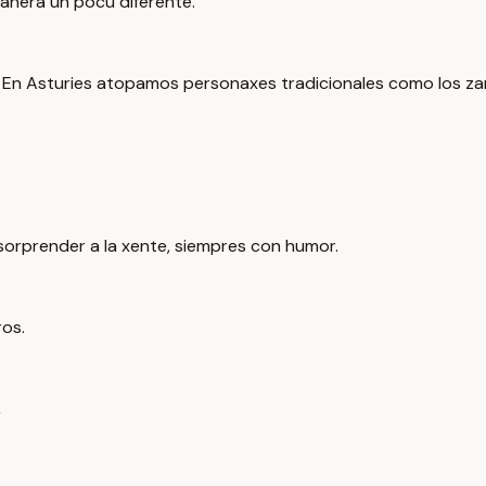
anera un pocu diferente.
. En Asturies atopamos personaxes tradicionales como los z
sorprender a la xente, siempres con humor.
ros.
,