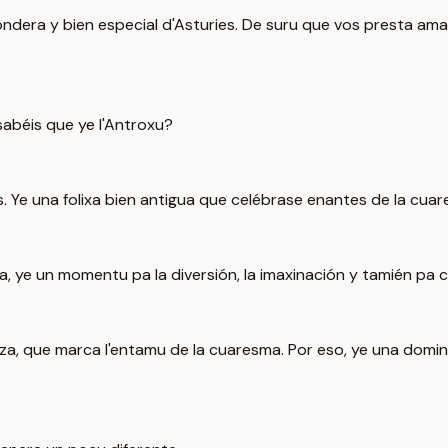
ndera y bien especial d'Asturies. De suru que vos presta ama
abéis que ye l'Antroxu?
es. Ye una folixa bien antigua que celébrase enantes de la cua
illa, ye un momentu pa la diversión, la imaxinación y tamién pa 
iza, que marca l'entamu de la cuaresma. Por eso, ye una domi