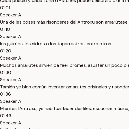
Cada pueblu y cada zona d'Asturies puede celebralo d'una m
01:01
Speaker A
Una de les coses más risonderes del Antroxu son amarútase
01:10
Speaker A
los guirríos, los sidros o los taparrastros, entre otros.
01:20
Speaker A
Muchos amarutes sirvíen pa faer bromes, asustar un poco o 
01:30
Speaker A
Tamién ye bien común inventar amarutes orixinales y risonde
01:36
Speaker A
Mientes l'Antroxu, ye habitual facer desfiles, escuchar música
01:43
Speaker A