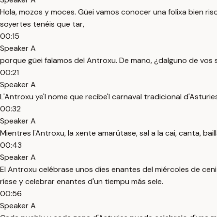
Hola, mozos y moces. Güei vamos conocer una folixa bien riso
soyertes tenéis que tar,
00:15
Speaker A
porque güei falamos del Antroxu. De mano, ¿dalguno de vos s
00:21
Speaker A
L'Antroxu ye'l nome que recibe'l carnaval tradicional d'Asturi
00:32
Speaker A
Mientres l'Antroxu, la xente amarútase, sal a la cai, canta, ba
00:43
Speaker A
El Antroxu celébrase unos díes enantes del miércoles de cen
ríese y celebrar enantes d'un tiempu más sele.
00:56
Speaker A