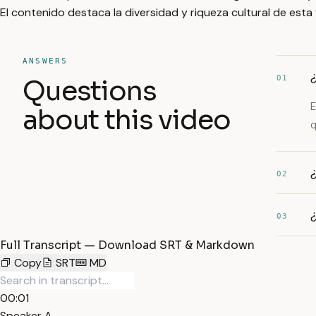
El contenido destaca la diversidad y riqueza cultural de esta 
ANSWERS
01
Questions
E
about this video
q
¿
02
¿
03
Full Transcript — Download SRT & Markdown
Copy
SRT
MD
00:01
Speaker A