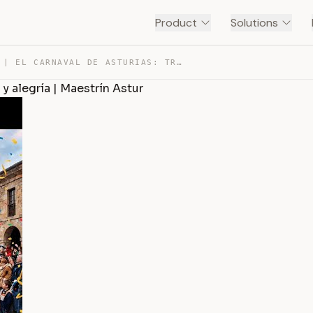
Product
Solutions
ANTROXU 🎭 | EL CARNAVAL DE ASTURIAS: TRADICIÓN, DISFRAC… — TRANSCRIPT
 y alegría | Maestrín Astur