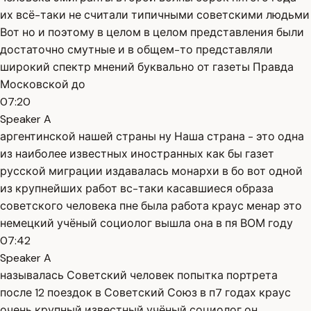
их всё-таки не считали типичными советскими людьми
Вот но и поэтому в целом в целом представления были
достаточно смутные и в общем-то представляли
широкий спектр мнений буквально от газеты Правда
Московской до
07:20
Speaker A
аргентинской нашей страны ну Наша страна - это одна
из наиболее известных иностранных как бы газет
русской миграции издавалась монархи в бо вот одной
из крупнейших работ вс-таки касавшиеся образа
советского человека пне была работа краус менар это
немецкий учёный социолог вышла она в пя ВОМ году
07:42
Speaker A
называлась Советский человек попытка портрета
после 12 поездок в Советский Союз в п7 годах краус
очень крупный известный учёный социолог он