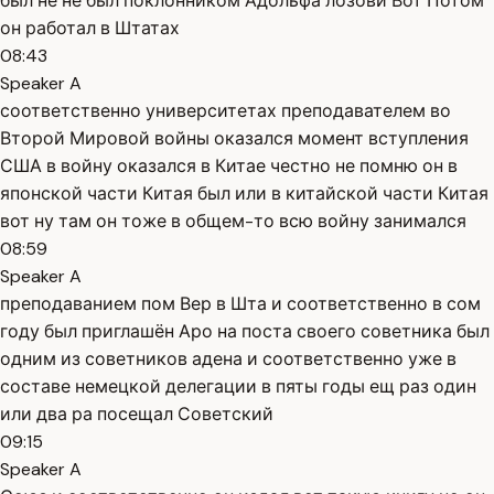
был не не был поклонником Адольфа лозови Вот Потом
он работал в Штатах
08:43
Speaker A
соответственно университетах преподавателем во
Второй Мировой войны оказался момент вступления
США в войну оказался в Китае честно не помню он в
японской части Китая был или в китайской части Китая
вот ну там он тоже в общем-то всю войну занимался
08:59
Speaker A
преподаванием пом Вер в Шта и соответственно в сом
году был приглашён Аро на поста своего советника был
одним из советников адена и соответственно уже в
составе немецкой делегации в пяты годы ещ раз один
или два ра посещал Советский
09:15
Speaker A