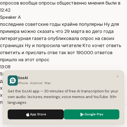
опросов вообще опросы общественно мнения были в
12:42
Speaker A
последние советские годы крайне популярны Ну для
примера можно сказать что 29 марта во дего года
литературная газета опубликовала опрос на своих
страницах Ну и попросила читателе Кто хочет ответь
ответить и прислать отве так вот 190.000 ответов
пришло на этот опрос
13:08
Speaker A
×
SozAI
действительно в то год советским людям очень
iPhone · Android · Mac
хотелось донести до общества до власти своё мнение
Get the SozAI app — 30 minutes of free AI transcription for your
хотелось говорить хотелось рассказывать о себе и
own audio: lectures, meetings, voice memos and YouTube. 99+
поэтому коэффициент отказов был Невероятно %
languages.
давали согласие на прохождение опроса это очень
We use cookies to enhance your experience.
Privacy Policy
App Store
Google Play
высокий показатель Он намного выше есть сейчас И
Accept
Settings
13:37