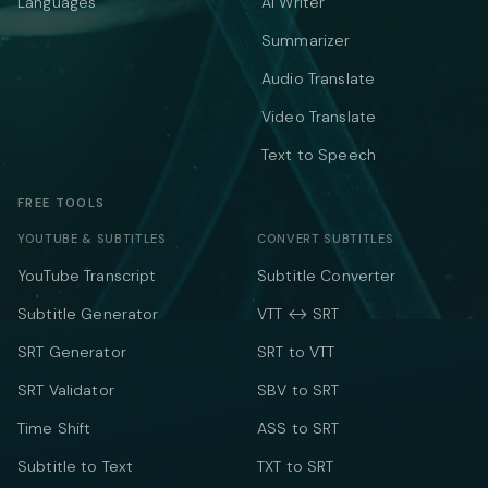
Languages
AI Writer
Summarizer
Audio Translate
Video Translate
Text to Speech
FREE TOOLS
YOUTUBE & SUBTITLES
CONVERT SUBTITLES
YouTube Transcript
Subtitle Converter
Subtitle Generator
VTT ↔ SRT
SRT Generator
SRT to VTT
SRT Validator
SBV to SRT
Time Shift
ASS to SRT
Subtitle to Text
TXT to SRT