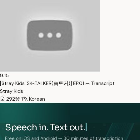
9:15
[Stray Kids: SK-TALKER(슼토커)] EP.01 — Transcript
Stray Kids
292
1
Korean
Speech in. Text out.
Free on iOS and Android — 30 minutes of transcription