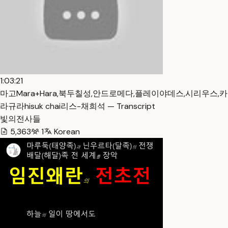
1:03:21
마고Mara+Hara,북두칠성,안드로메다,플레이야데스,시리우스,카
라규라hisuk chai리스-채희석 — Transcript
빛의전사들
5,363
1
Korean