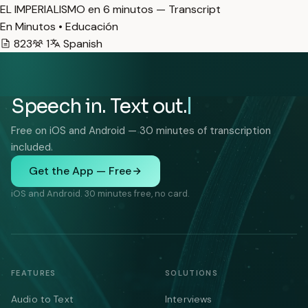
EL IMPERIALISMO en 6 minutos — Transcript
En Minutos • Educación
823
1
Spanish
Speech in. Text out.
Free on iOS and Android — 30 minutes of transcription
included.
Get the App — Free
iOS and Android. 30 minutes free, no card.
FEATURES
SOLUTIONS
Audio to Text
Interviews