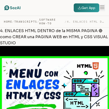
Get App
SOFTWARE
HOME
/
TRANSCRIPTS
/
/
4. ENLACES HTML DENTRO DE LA MISMA PAGINA 🔴 COMO CREAR … — TRANSCRIPT
HOW-TO
4. ENLACES HTML DENTRO de la MISMA PAGINA 🔴
como CREAR una PAGINA WEB en HTML y CSS VISUAL
STUDIO