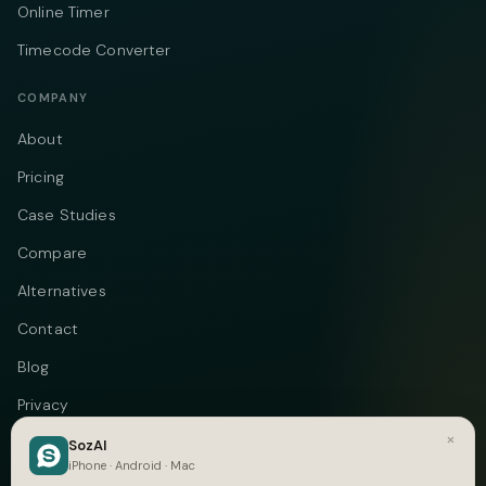
Online Timer
Timecode Converter
COMPANY
About
Pricing
Case Studies
Compare
Alternatives
Contact
Blog
Privacy
×
Terms
SozAI
iPhone · Android · Mac
DMCA