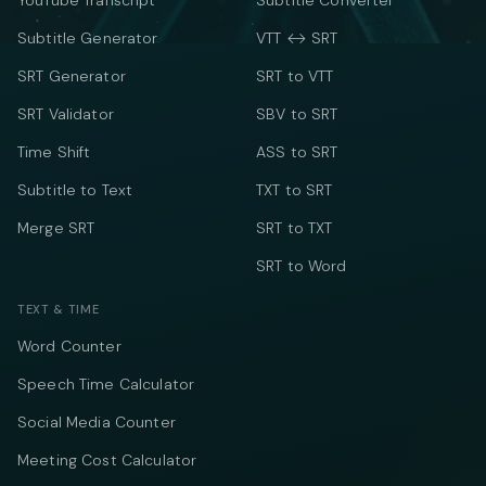
YouTube Transcript
Subtitle Converter
Subtitle Generator
VTT ↔ SRT
SRT Generator
SRT to VTT
SRT Validator
SBV to SRT
Time Shift
ASS to SRT
Subtitle to Text
TXT to SRT
Merge SRT
SRT to TXT
SRT to Word
TEXT & TIME
Word Counter
Speech Time Calculator
Social Media Counter
Meeting Cost Calculator