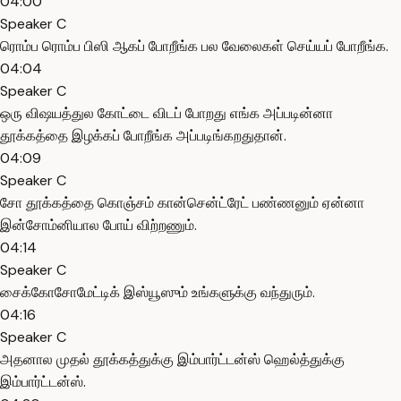
04:00
Speaker C
ரொம்ப ரொம்ப பிஸி ஆகப் போறீங்க பல வேலைகள் செய்யப் போறீங்க.
04:04
Speaker C
ஒரு விஷயத்துல கோட்டை விடப் போறது எங்க அப்படின்னா
தூக்கத்தை இழக்கப் போறீங்க அப்படிங்கறதுதான்.
04:09
Speaker C
சோ தூக்கத்தை கொஞ்சம் கான்சென்ட்ரேட் பண்ணனும் ஏன்னா
இன்சோம்னியால போய் விற்றணும்.
04:14
Speaker C
சைக்கோசோமேட்டிக் இஸ்யூஸும் உங்களுக்கு வந்துரும்.
04:16
Speaker C
அதனால முதல் தூக்கத்துக்கு இம்பார்ட்டன்ஸ் ஹெல்த்துக்கு
இம்பார்ட்டன்ஸ்.