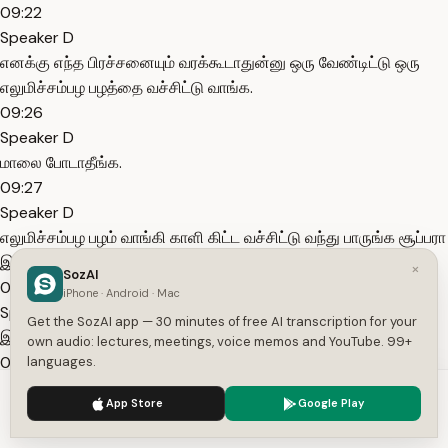
09:22
Speaker D
எனக்கு எந்த பிரச்சனையும் வரக்கூடாதுன்னு ஒரு வேண்டிட்டு ஒரு
எலுமிச்சம்பழ பழத்தை வச்சிட்டு வாங்க.
09:26
Speaker D
மாலை போடாதீங்க.
09:27
Speaker D
எலுமிச்சம்பழ பழம் வாங்கி காளி கிட்ட வச்சிட்டு வந்து பாருங்க சூப்பரா
இருக்கும்.
×
SozAI
09:32
iPhone · Android · Mac
Speaker D
Get the SozAI app — 30 minutes of free AI transcription for your
இந்த தடவை தொட்டதெல்லாம் ஜெயம் தான்.
own audio: lectures, meetings, voice memos and YouTube. 99+
09:33
languages.
Speaker D
We use cookies to enhance your experience.
Privacy Policy
App Store
Google Play
அல்டிமேட்டா இருக்கு மகரத்துக்கு.
Accept
Settings
09:35