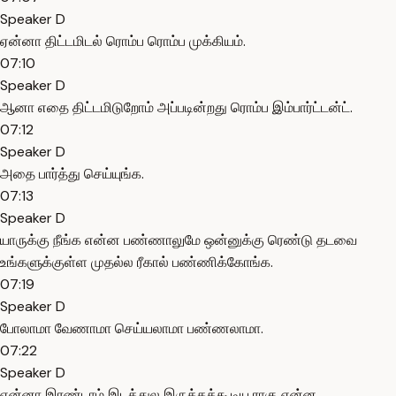
Speaker D
ஏன்னா திட்டமிடல் ரொம்ப ரொம்ப முக்கியம்.
07:10
Speaker D
ஆனா எதை திட்டமிடுறோம் அப்படின்றது ரொம்ப இம்பார்ட்டன்ட்.
07:12
Speaker D
அதை பார்த்து செய்யுங்க.
07:13
Speaker D
யாருக்கு நீங்க என்ன பண்ணாலுமே ஒன்னுக்கு ரெண்டு தடவை
உங்களுக்குள்ள முதல்ல ரீகால் பண்ணிக்கோங்க.
07:19
Speaker D
போலாமா வேணாமா செய்யலாமா பண்ணலாமா.
07:22
Speaker D
ஏன்னா இரண்டாம் இடத்துல இருக்கக்கூடிய ராகு என்ன