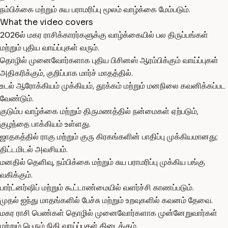
நம்பிக்கை மற்றும் சுய பராமரிப்பு மூலம் வாழ்க்கை மேம்படும்.
What the video covers
2026ல் மகர ராசிக்காரர்களுக்கு வாழ்க்கையில் பல திருப்பங்கள்
மற்றும் புதிய வாய்ப்புகள் வரும்.
தொழில் முனைவோர்களாக புதிய பிசினஸ் ஆரம்பிக்கும் வாய்ப்புகள்
அதிகரிக்கும், குறிப்பாக மார்ச் மாதத்தில்.
உடல் ஆரோக்கியம் முக்கியம், தூக்கம் மற்றும் மனநிலை கவனிக்கப்பட
வேண்டும்.
குடும்ப வாழ்க்கை மற்றும் திருமணத்தில் நன்மைகள் ஏற்படும்,
குழந்தை பாக்கியம் உள்ளது.
ஜாதகத்தில் ராகு மற்றும் குரு கிரகங்களின் பாதிப்பு முக்கியமானது;
திட்டமிடல் அவசியம்.
மனதில் தெளிவு, நம்பிக்கை மற்றும் சுய பராமரிப்பு முக்கிய பங்கு
வகிக்கும்.
பார்ட்னர்ஷிப் மற்றும் கூட்டாண்மையில் வளர்ச்சி காணப்படும்.
முதல் ஐந்து மாதங்களில் பேச்சு மற்றும் உறவுகளில் கவனம் தேவை.
மகர ராசி பெண்கள் தொழில் முனைவோர்களாக முன்னேறுவார்கள்
மற்றும் பெரும் நிதி வாய்ப்புகள் கிடைக்கும்.