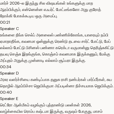
மார்ச் 2026-ல இருந்து சில விஷயங்கள் உங்களுக்கு மாற
ஆரம்பிக்கும், என்னென்ன எஃபர்ட் போட்டீங்களோ அது குரோத்
நோக்கி போகக்கூடிய ஒரு அமைப்பு.
00:21
Speaker C
உங்களை நீங்க செல்ப் அனலைஸ் பண்ணிக்கோங்க, யாரையும் நம்பி
ஏமாறாதீங்க, கவனமா ஒன்னுக்கு ரெண்டு தடவை சார்ட் போட்டு, மேப்
எல்லாம் போட்டு பிசினஸ் பண்ணா கரெக்டா வருமான்னு தெரிஞ்சுகிட்டு
தயவு செஞ்சு இறங்குங்க, கொஞ்சம் கவனமாக இருக்கணும், மேக்கு
அப்புறம் அதுக்கு முன்னாடி எல்லாம் சூப்பரா இருக்கு.
00:34
Speaker D
அசுர வளர்ச்சியை கண்டிப்பாக தனுசு ராசி நண்பர்கள் பார்ப்பீர்கள், சுய
தொழில் ஆரம்பிச்சா ஜெயிக்குமா அப்படின்னா நிச்சயமாக ஜெயிக்கும்.
00:40
Speaker E
ரெட்ரோ ஆன்மீகம் வழங்கும் புத்தாண்டு பலன்கள் 2026,
வாழ்க்கையில ரொம்ப கஷ்டமா இருக்கு, வருஷம் போகுது, மாசம்