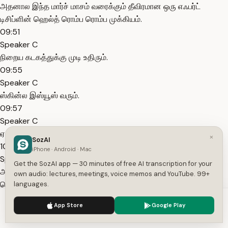
அதனால இந்த மார்ச் மாசம் வரைக்கும் தீவிரமான ஒரு எஃபர்ட்
டிசிப்ளின் ஹெல்த் ரொம்ப ரொம்ப முக்கியம்.
09:51
Speaker C
நிறைய கடகத்துக்கு முடி உதிரும்.
09:55
Speaker C
ஸ்கின்ல இஸ்யூஸ் வரும்.
09:57
Speaker C
ஏன் அப்படின்னா உங்களை நீங்க கவனம் செலுத்த மாட்டீங்க.
×
SozAI
10:00
iPhone · Android · Mac
Speaker C
Get the SozAI app — 30 minutes of free AI transcription for your
அதனால முதல் உங்களுடைய ஹெல்த்ல நீங்க பிரையாரிட்டி
own audio: lectures, meetings, voice memos and YouTube. 99+
கொடுக்கணும் மார்ச் மாசம் வரைக்கும்.
languages.
10:04
We use cookies to enhance your experience.
Privacy Policy
App Store
Google Play
Speaker C
Accept
Settings
ஏன்னா அதுக்கப்புறம் குரோத்தை நோக்கி போகக்கூடிய அடுத்த