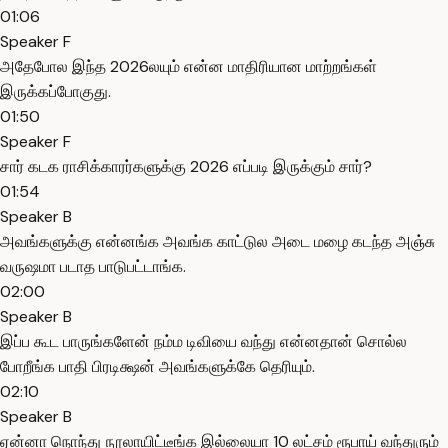
01:06
Speaker F
அதேபோல இந்த 2026லயும் என்ன மாதிரியான மாற்றங்கள்
இருக்கப்போகுது.
01:50
Speaker F
சார் கடக ராசிக்காரர்களுக்கு 2026 எப்படி இருக்கும் சார்?
01:54
Speaker B
அவங்களுக்கு என்னங்க அவங்க காட்டுல அடை மழை கடந்த அஞ்சு
வருஷமா படாத பாடுபட்டாங்க.
02:00
Speaker B
இப்ப கூட பாருங்களேன் நம்ம டிவியை வந்து என்னதான் சொல்ல
போறீங்க பாதி பிரடிக்ஷன் அவங்களுக்கே தெரியும்.
02:10
Speaker B
ஏன்னா நொந்து நூலாயிட்டீங்க இல்லையா 10 லட்சம் ரூபாய் வந்துரும்