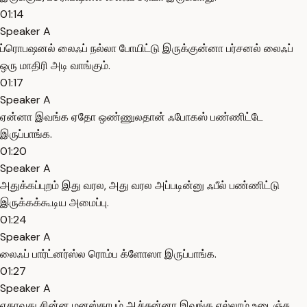
01:14
Speaker A
ப்ரொபஷனல் லைஃப் நல்லா போயிட்டு இருக்குன்னா பர்சனல் லைஃப்
ஒரு மாதிரி அடி வாங்கும்.
01:17
Speaker A
ஏன்னா இவங்க ஏதோ ஒண்ணுலதான் ஃபோகஸ் பண்ணிட்டே
இருப்பாங்க.
01:20
Speaker A
அதுக்கப்புறம் இது வரல, அது வரல அப்படின்னு ஃபீல் பண்ணிட்டு
இருக்கக்கூடிய அமைப்பு.
01:24
Speaker A
லைஃப் பார்ட்னர்ஸ்ல ரொம்ப க்ளோஸா இருப்பாங்க.
01:27
Speaker A
ஏதாவது சின்ன மனஸ்தாபம் ஆச்சுன்னா இவங்க எல்லாம் உடைஞ்சு