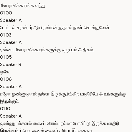
மீன ராசிக்காரங்க வந்து
01:00
Speaker A
டோட்டல் சரண்டர் ஆயிருங்கன்னுதான் நான் சொல்லுவேன்.
01:03
Speaker A
ஏன்னா மீன ராசிக்காரங்களுக்கு குழப்பம் அதிகம்.
01:05
Speaker B
ஓகே.
01:06
Speaker A
ஏதோ ஒண்ணுதான் நல்லா இருக்கும்ங்கிற மாதிரியே அவங்களுக்கு
இருக்கும்.
01:10
Speaker A
ஒண்ணு பர்சனல் லைஃப் ரொம்ப நல்லா போயிட்டு இருக்க மாதிரி
இருக்கும், ப்ரொபஷனல் லைஃப் சரியா இருக்காது.