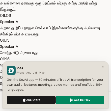
அவங்களால ஏதாவது ஒரு ப்ராப்ளம் வர்றது அந்த மாதிரி வந்து
இருக்கும்.
06:09
Speaker A
அதாவது இப்ப நாலுல செவ்வாய் இருக்கவங்களுக்கு அவ்வளவு
சீக்கிரம் வீடு அமையாது.
06:13
Speaker A
சொந்த வீடு அமையாது.
06:15
Speaker A
×
SozAI
அவங்களுக்குதான் இந்த வீடு பிரச்சனை வர்றது.
iPhone · Android · Mac
06:17
Get the SozAI app — 30 minutes of free AI transcription for your
Speaker A
own audio: lectures, meetings, voice memos and YouTube. 99+
லைஃப் பார்ட்னர்ட்ட போவாங்க நல்லா இருக்கும்.
languages.
06:21
We use cookies to enhance your experience.
Privacy Policy
App Store
Google Play
Speaker A
Accept
Settings
எங்கயாவது ஒரு மனஸ்தாபம் வந்தா மனசு ஒட்டாது.