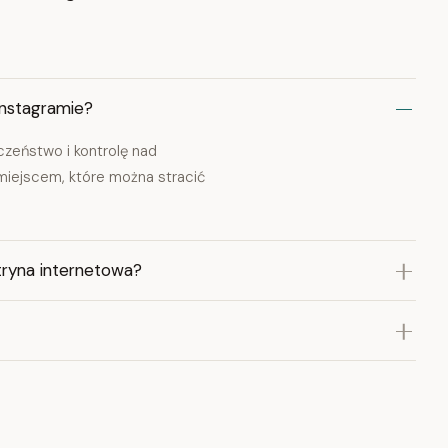
Instagramie?
czeństwo i kontrolę nad
miejscem, które można stracić
itryna internetowa?