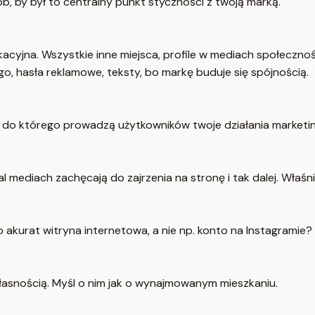
, by był to centralny punkt styczności z twoją marką.
cyjna. Wszystkie inne miejsca, profile w mediach społecznośc
go, hasła reklamowe, teksty, bo markę buduje się spójnością.
e, do którego prowadzą użytkowników twoje działania marketi
ial mediach zachęcają do zajrzenia na stronę i tak dalej. Właśn
go akurat witryna internetowa, a nie np. konto na Instagramie?
własnością. Myśl o nim jak o wynajmowanym mieszkaniu.