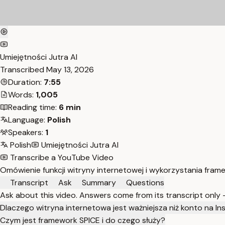
Umiejętności Jutra AI
Transcribed
May 13, 2026
Duration:
7:55
Words:
1,005
Reading time:
6 min
Language:
Polish
Speakers:
1
Polish
Umiejętności Jutra AI
Transcribe a YouTube Video
Omówienie funkcji witryny internetowej i wykorzystania fr
Transcript
Ask
Summary
Questions
Ask about this video. Answers come from its transcript only
Dlaczego witryna internetowa jest ważniejsza niż konto na I
Czym jest framework SPICE i do czego służy?