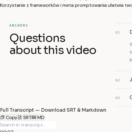
Korzystanie z frameworków i meta promptowania ułatwia two
ANSWERS
D
01
Questions
W
about this video
t
b
J
02
03
Full Transcript — Download SRT & Markdown
Copy
SRT
MD