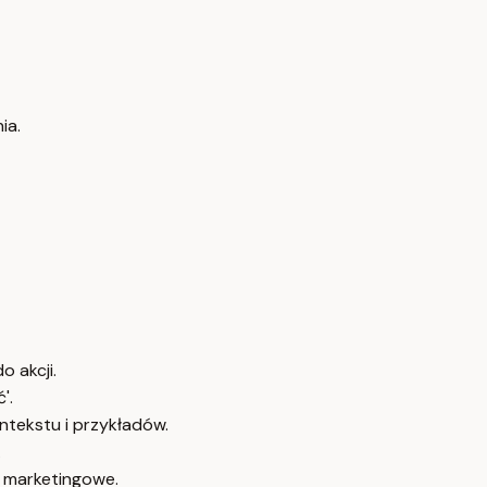
ia.
o akcji.
'.
ontekstu i przykładów.
.
e marketingowe.