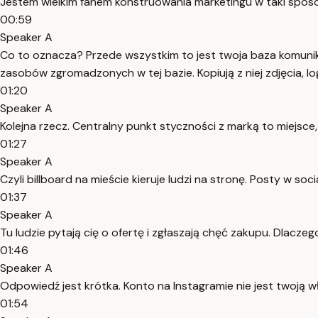
Jestem wielkim fanem konstruowania marketingu w taki sposób
00:59
Speaker A
Co to oznacza? Przede wszystkim to jest twoja baza komunika
zasobów zgromadzonych w tej bazie. Kopiują z niej zdjęcia, lo
01:20
Speaker A
Kolejna rzecz. Centralny punkt styczności z marką to miejsc
01:27
Speaker A
Czyli billboard na mieście kieruje ludzi na stronę. Posty w soc
01:37
Speaker A
Tu ludzie pytają cię o ofertę i zgłaszają chęć zakupu. Dlacze
01:46
Speaker A
Odpowiedź jest krótka. Konto na Instagramie nie jest twoją 
01:54