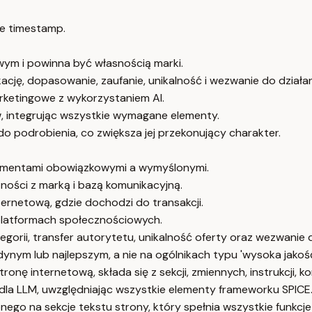
e timestamp.
ym i powinna być własnością marki.
ację, dopasowanie, zaufanie, unikalność i wezwanie do działan
ketingowe z wykorzystaniem AI.
 integrując wszystkie wymagane elementy.
o podrobienia, co zwiększa jej przekonujący charakter.
ementami obowiązkowymi a wymyślonymi.
ości z marką i bazą komunikacyjną.
nternetową, gdzie dochodzi do transakcji.
platformach społecznościowych.
egorii, transfer autorytetu, unikalność oferty oraz wezwanie d
dynym lub najlepszym, a nie na ogólnikach typu 'wysoka jakość
onę internetową, składa się z sekcji, zmiennych, instrukcji, k
a LLM, uwzględniając wszystkie elementy frameworku SPICE
ego na sekcje tekstu strony, który spełnia wszystkie funkcj