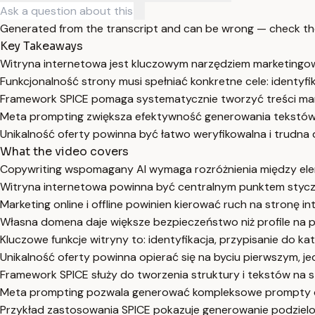
Generated from the transcript and can be wrong — check th
Key Takeaways
Witryna internetowa jest kluczowym narzędziem marketingow
Funkcjonalność strony musi spełniać konkretne cele: identyfik
Framework SPICE pomaga systematycznie tworzyć treści mar
Meta prompting zwiększa efektywność generowania tekstów,
Unikalność oferty powinna być łatwo weryfikowalna i trudna d
What the video covers
Copywriting wspomagany AI wymaga rozróżnienia między el
Witryna internetowa powinna być centralnym punktem styczn
Marketing online i offline powinien kierować ruch na stronę i
Własna domena daje większe bezpieczeństwo niż profile na 
Kluczowe funkcje witryny to: identyfikacja, przypisanie do kat
Unikalność oferty powinna opierać się na byciu pierwszym, je
Framework SPICE służy do tworzenia struktury i tekstów na str
Meta prompting pozwala generować kompleksowe prompty dl
Przykład zastosowania SPICE pokazuje generowanie podzielon