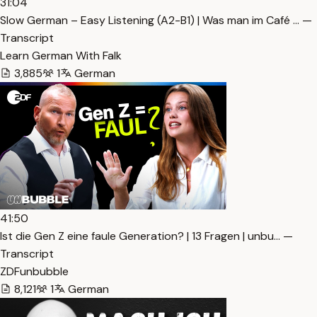
31:04
Slow German – Easy Listening (A2-B1) | Was man im Café … —
Transcript
Learn German With Falk
3,885
1
German
41:50
Ist die Gen Z eine faule Generation? | 13 Fragen | unbu… —
Transcript
ZDFunbubble
8,121
1
German