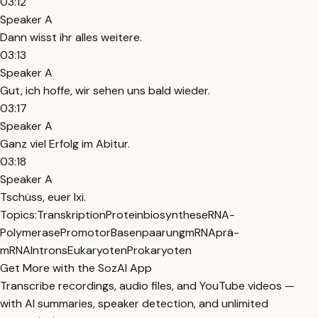
03:12
Speaker A
Dann wisst ihr alles weitere.
03:13
Speaker A
Gut, ich hoffe, wir sehen uns bald wieder.
03:17
Speaker A
Ganz viel Erfolg im Abitur.
03:18
Speaker A
Tschüss, euer Ixi.
Topics:
Transkription
Proteinbiosynthese
RNA-
Polymerase
Promotor
Basenpaarung
mRNA
prä-
mRNA
Introns
Eukaryoten
Prokaryoten
Get More with the SozAI App
Transcribe recordings, audio files, and YouTube videos —
with AI summaries, speaker detection, and unlimited