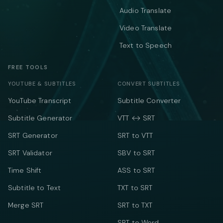
Audio Translate
Video Translate
Text to Speech
FREE TOOLS
YOUTUBE & SUBTITLES
CONVERT SUBTITLES
YouTube Transcript
Subtitle Converter
Subtitle Generator
VTT ↔ SRT
SRT Generator
SRT to VTT
SRT Validator
SBV to SRT
Time Shift
ASS to SRT
Subtitle to Text
TXT to SRT
Merge SRT
SRT to TXT
SRT to Word