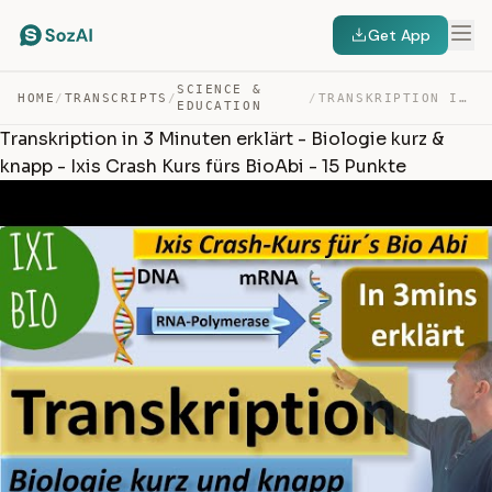
Get App
SCIENCE &
HOME
/
TRANSCRIPTS
/
/
TRANSKRIPTION IN 3 MINUTEN ERKLÄRT – BIOLOGIE KURZ & KN… — TRANSCRIPT
EDUCATION
Transkription in 3 Minuten erklärt - Biologie kurz &
knapp - Ixis Crash Kurs fürs BioAbi - 15 Punkte