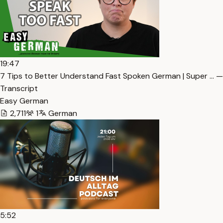
19:47
7 Tips to Better Understand Fast Spoken German | Super … —
Transcript
Easy German
2,711
1
German
5:52