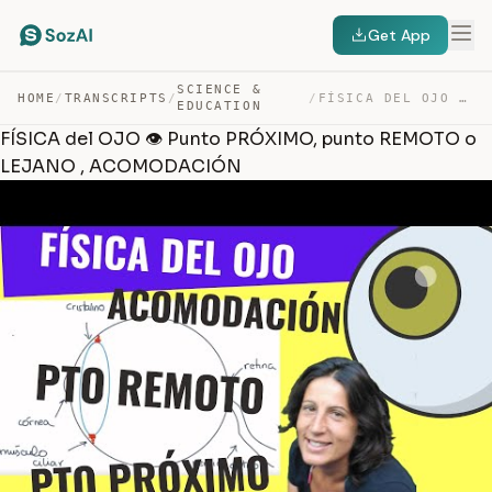
Get App
SCIENCE &
HOME
/
TRANSCRIPTS
/
/
FÍSICA DEL OJO 👁️ PUNTO PRÓXIMO, PUNTO REMOTO O LEJANO … — TRANSCRIPT
EDUCATION
FÍSICA del OJO 👁️ Punto PRÓXIMO, punto REMOTO o
LEJANO , ACOMODACIÓN