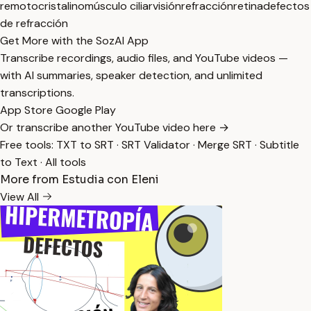
remoto
cristalino
músculo ciliar
visión
refracción
retina
defectos
de refracción
Get More with the SozAI App
Transcribe recordings, audio files, and YouTube videos —
with AI summaries, speaker detection, and unlimited
transcriptions.
App Store
Google Play
Or transcribe another YouTube video here →
Free tools:
TXT to SRT
·
SRT Validator
·
Merge SRT
·
Subtitle
to Text
·
All tools
More from Estudia con Eleni
View All