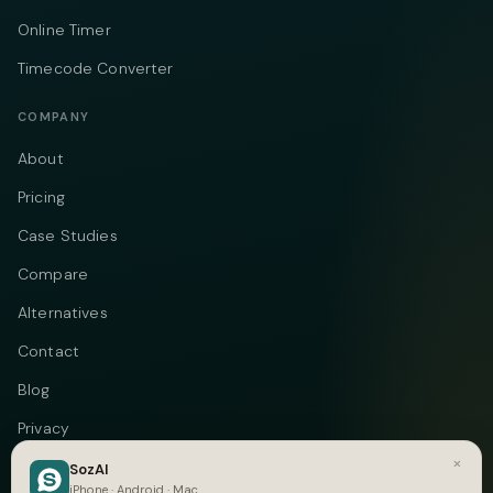
Online Timer
Timecode Converter
COMPANY
About
Pricing
Case Studies
Compare
Alternatives
Contact
Blog
Privacy
×
Terms
SozAI
iPhone · Android · Mac