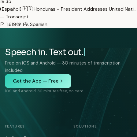
19:35
(Español) 🇭🇳 Honduras – President Addresses United Nati…
— Transcript
1,619
1
Spanish
Speech in. Text out.
Free on iOS and Android — 30 minutes of transcription
included.
Get the App — Free
iOS and Android. 30 minutes free, no card.
FEATURES
SOLUTIONS