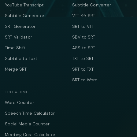
YouTube Transcript
Subtitle Converter
Subtitle Generator
VTT ↔ SRT
SRT Generator
SRT to VTT
SRT Validator
SBV to SRT
Time Shift
ASS to SRT
Subtitle to Text
TXT to SRT
Merge SRT
SRT to TXT
SRT to Word
TEXT & TIME
Word Counter
Speech Time Calculator
Social Media Counter
Meeting Cost Calculator