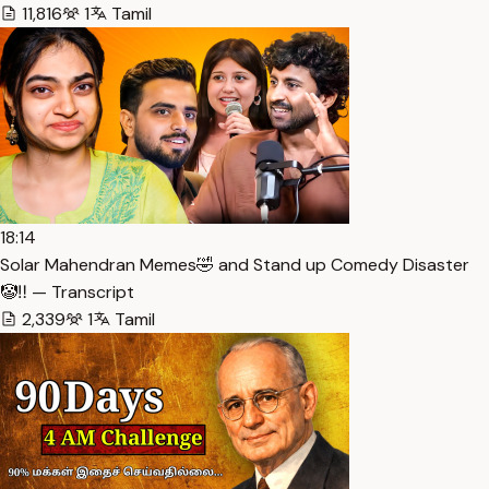
11,816
1
Tamil
18:14
Solar Mahendran Memes🤣 and Stand up Comedy Disaster
🤡‼️ — Transcript
2,339
1
Tamil