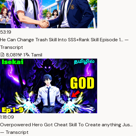
53:19
He Can Change Trash Skill Into SSS+Rank Skill Episode 1… —
Transcript
8,081
1
Tamil
1:18:09
Overpowered Hero Got Cheat Skill To Create anything Jus…
— Transcript