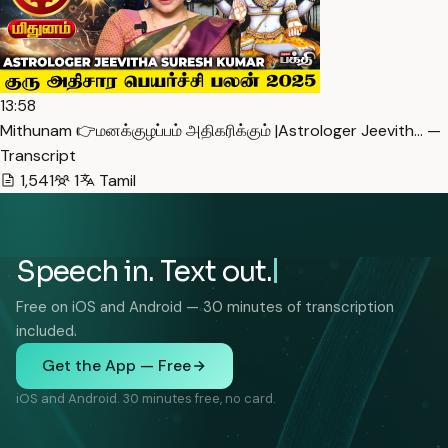
13:58
Mithunam 👉மனக்குழப்பம் அதிகரிக்கும் |Astrologer Jeevith… —
Transcript
1,541
1
Tamil
Speech in. Text out.
Free on iOS and Android — 30 minutes of transcription
included.
Get the App — Free
iOS and Android. 30 minutes free, no card.