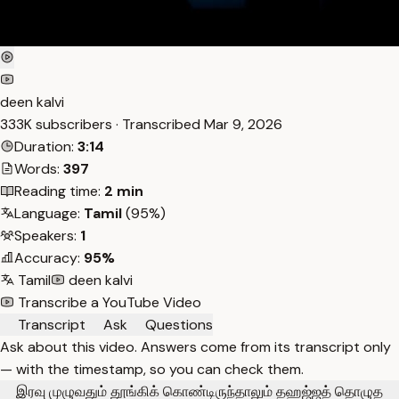
deen kalvi
333K subscribers · Transcribed
Mar 9, 2026
Duration:
3:14
Words:
397
Reading time:
2 min
Language:
Tamil
(95%)
Speakers:
1
Accuracy:
95%
Tamil
deen kalvi
Transcribe a YouTube Video
Transcript
Ask
Questions
Ask about this video. Answers come from its transcript only
— with the timestamp, so you can check them.
இரவு முழுவதும் தூங்கிக் கொண்டிருந்தாலும் தஹஜ்ஜத் தொழுத