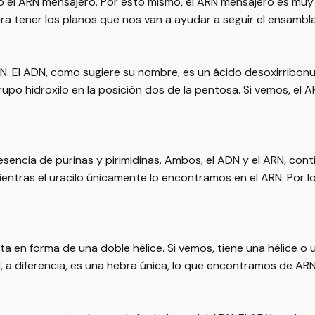
o el ARN mensajero. Por esto mismo, el ARN mensajero es muy 
ra tener los planos que nos van a ayudar a seguir el ensambla
N. El ADN, como sugiere su nombre, es un ácido desoxirribonuc
o hidroxilo en la posición dos de la pentosa. Si vemos, el ARN
sencia de purinas y pirimidinas. Ambos, el ADN y el ARN, cont
 mientras el uracilo únicamente lo encontramos en el ARN. Po
 en forma de una doble hélice. Si vemos, tiene una hélice o 
RN, a diferencia, es una hebra única, lo que encontramos de AR