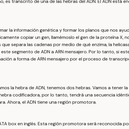
ho, es transcrito de una de las hebras del ADN. El ADN está 
ar la información genética y formar los planos que nos ayuda
mente copiar un gen, llamémoslo el gen de la proteína X, no 
que separa las cadenas por medio de qué enzima, la helicasa, q
e este segmento de ADN a ARN mensajero. Por lo tanto, si es
rmación a forma de ARN mensajero por el proceso de transcri
os la hebra de ADN, tenemos dos hebras. Vamos a tener la h
hebra codificadora, por lo tanto, tendrá una secuencia idéntic
ara. Ahora, el ADN tiene una región promotora.
TA box en inglés. Esta región promotora será reconocida por l