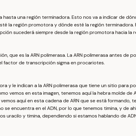
hasta una región terminadora. Esto nos va a indicar de dónd
té la región promotora y dónde esté la región terminadora. Po
ripción sucederá siempre desde la región promotora hacia la 
ión, que es la ARN polimerasa. La ARN polimerasa antes de pode
el factor de transcripción sigma en procariotes.
a y le indican a la ARN polimerasa que tiene un sitio para pod
omo vemos en esta imagen, tenemos aquí la hebra molde de A
i vemos aquí en esta cadena de ARN que se está formando, t
se encuentra en el ADN, por lo que tenemos timina, y de ahí 
upos uracilo y timina, dependiendo si estamos hablando de AD