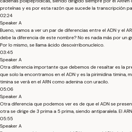
cadenas polipeptídicas, siendo dirigido siempre por el ARNm 
proteínas y es por esta razón que sucede la transcripción pa
02:24
Speaker A
Bueno, vamos a ver un par de diferencias entre el ADN y el AR
debe la diferencia de este nombre? No es nada más por un grup
Por lo mismo, se llama ácido desoxirribonucleico.
03:45
Speaker A
Otra diferencia importante que debemos de resaltar es la pre
que solo la encontramos en el ADN y es la pirimidina timina,
timina se verá en el ARN como adenina con uracilo.
05:06
Speaker A
Otra diferencia que podemos ver es de que el ADN se presenta
otra se dirige de 3 prima a 5 prima, siendo antiparalela. El A
05:55
Speaker A