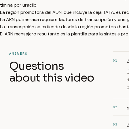
timina por uracilo.
La región promotora del ADN, que incluye la caja TATA, es rec
La ARN polimerasa requiere factores de transcripción y ener
La transcripción se extiende desde la región promotora hasta 
El ARN mensajero resultante es la plantilla para la síntesis pr
ANSWERS
01
Questions
Ú
about this video
r
p
¿
02
¿
03