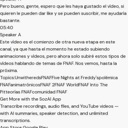
Pero bueno, gente, espero que les haya gustado el vídeo, si
quieren le pueden dar like y se pueden suscribir, me ayudaría
bastante.
05:40
Speaker A
Este vídeo es el comienzo de otra nueva etapa en este
canal, ya que hasta el momento he estado subiendo
animaciones y vídeos, pero ahora solo subiré estos tipos de
vídeos hablando de temas de FNAF. Nos vemos, hasta la
próxima.
Topics:
Unwithereds
FNAF
Five Nights at Freddy's
polémica
FNAF
animatrónicos
FNAF 2
FNAF World
FNAF Into The
Pit
teorías FNAF
comunidad FNAF
Get More with the SozAI App
Transcribe recordings, audio files, and YouTube videos —
with AI summaries, speaker detection, and unlimited
transcriptions.
App Store
Google Play