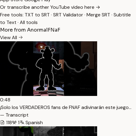
Or transcribe another YouTube video here →
Free tools:
TXT to SRT
·
SRT Validator
·
Merge SRT
·
Subtitle
to Text
·
All tools
More from AnormalFNaF
View All
0:48
¡Solo los VERDADEROS fans de FNAF adivinarán este juego…
— Transcript
118
1
Spanish