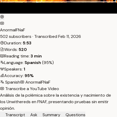
AnormalFNaF
502 subscribers · Transcribed
Feb 11, 2026
Duration:
5:53
Words:
520
Reading time:
3 min
Language:
Spanish
(95%)
Speakers:
1
Accuracy:
95%
Spanish
AnormalFNaF
Transcribe a YouTube Video
Análisis de la polémica sobre la existencia y nacimiento de
los Unwithereds en FNAF, presentando pruebas sin emitir
opinión.
Transcript
Ask
Summary
Questions