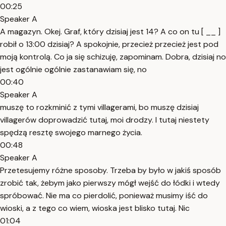
00:25
Speaker A
A magazyn. Okej. Graf, który dzisiaj jest 14? A co on tu [ __ ]
robił o 13:00 dzisiaj? A spokojnie, przecież przecież jest pod
moją kontrolą. Co ja się schizuję, zapominam. Dobra, dzisiaj no
jest ogólnie ogólnie zastanawiam się, no
00:40
Speaker A
muszę to rozkminić z tymi villagerami, bo muszę dzisiaj
villagerów doprowadzić tutaj, moi drodzy. I tutaj niestety
spędzą resztę swojego marnego życia.
00:48
Speaker A
Przetesujemy różne sposoby. Trzeba by było w jakiś sposób
zrobić tak, żebym jako pierwszy mógł wejść do łódki i wtedy
spróbować. Nie ma co pierdolić, ponieważ musimy iść do
wioski, a z tego co wiem, wioska jest blisko tutaj. Nic
01:04