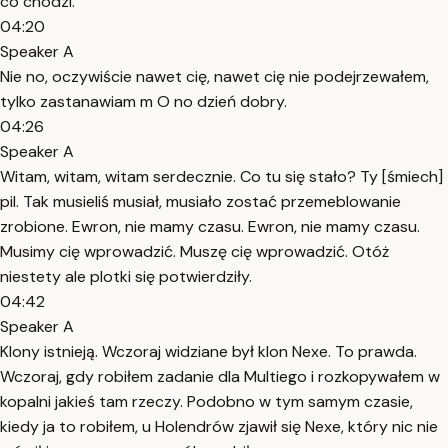
co chodzi.
04:20
Speaker A
Nie no, oczywiście nawet cię, nawet cię nie podejrzewałem,
tylko zastanawiam m O no dzień dobry.
04:26
Speaker A
Witam, witam, witam serdecznie. Co tu się stało? Ty [śmiech]
pil. Tak musieliś musiał, musiało zostać przemeblowanie
zrobione. Ewron, nie mamy czasu. Ewron, nie mamy czasu.
Musimy cię wprowadzić. Muszę cię wprowadzić. Otóż
niestety ale plotki się potwierdziły.
04:42
Speaker A
Klony istnieją. Wczoraj widziane był klon Nexe. To prawda.
Wczoraj, gdy robiłem zadanie dla Multiego i rozkopywałem w
kopalni jakieś tam rzeczy. Podobno w tym samym czasie,
kiedy ja to robiłem, u Holendrów zjawił się Nexe, który nic nie