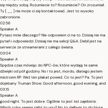
się między sobą. Rozumiecie to? Rozumiecie? On zrozumiał.
Ty [ __ ] nie może ci się kontaktować. Jest to wysoko
zabronione.
02:56
Speaker A
Pytasz mnie dlaczego? Nie odpowiem ci na to. Dzisiaj nie ma
pytań i odpowiedzi. Dzisiaj nie ma sekcji Q&A. Debil jest na
serwerze ze streamerami z całego świata.
03:04
Speaker A
Spędza czas mówiąc do NPC-ów, które wydają te same
dźwięki od pół godziny. No i to jest, mordo, dlatego jestem
mistrzem RP. Weź ten plakat powieź. Co to jest? Pa. To jest
dojebany Truman Show. Good afternoon, good evening, and
03:15
Speaker A
good night. To jest dobre. Ogólnie to jest też zajebiste.
Which color seems right to you? No to dałbym to do biura