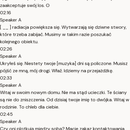
zaakceptuje swój los. O
02:16
Speaker A
[ __ ] radiacja powiększa się. Wytwarzają się dziwne stwory,
które trzeba zabijać. Musimy w takim razie poszukać
kolejnego obiektu.
02:26
Speaker A
Ukryłeś się. Niestety twoje [muzyka] dni są policzone. Musisz
pójść ze mną, mój drogi. Właź. Idziemy na przejażdżkę.
02:33
Speaker A
Witaj w swoim nowym domu. Nie ma stąd ucieczki. Te ściany
są nie do zniszczenia. Od dzisiaj twoje imię to dwójka. Witaj w
rodzinie. To chleb dla ciebie.
02:45
Speaker A
Czy oni plotkują między sobą? Macie zakaz kontaktowania