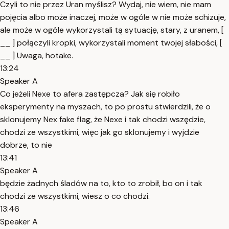
Czyli to nie przez Uran myślisz? Wydaj, nie wiem, nie mam
pojęcia albo może inaczej, może w ogóle w nie może schizuje,
ale może w ogóle wykorzystali tą sytuację, stary, z uranem, [
__ ] połączyli kropki, wykorzystali moment twojej słabości, [
__ ] Uwaga, hotake.
13:24
Speaker A
Co jeżeli Nexe to afera zastępcza? Jak się robiło
eksperymenty na myszach, to po prostu stwierdzili, że o
sklonujemy Nex fake flag, że Nexe i tak chodzi wszędzie,
chodzi ze wszystkimi, więc jak go sklonujemy i wyjdzie
dobrze, to nie
13:41
Speaker A
będzie żadnych śladów na to, kto to zrobił, bo on i tak
chodzi ze wszystkimi, wiesz o co chodzi.
13:46
Speaker A