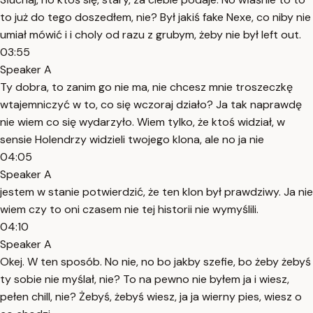
to już do tego doszedłem, nie? Był jakiś fake Nexe, co niby nie
umiał mówić i i choly od razu z grubym, żeby nie był left out.
03:55
Speaker A
Ty dobra, to zanim go nie ma, nie chcesz mnie troszeczkę
wtajemniczyć w to, co się wczoraj działo? Ja tak naprawdę
nie wiem co się wydarzyło. Wiem tylko, że ktoś widział, w
sensie Holendrzy widzieli twojego klona, ale no ja nie
04:05
Speaker A
jestem w stanie potwierdzić, że ten klon był prawdziwy. Ja nie
wiem czy to oni czasem nie tej historii nie wymyślili.
04:10
Speaker A
Okej. W ten sposób. No nie, no bo jakby szefie, bo żeby żebyś
ty sobie nie myślał, nie? To na pewno nie byłem ja i wiesz,
pełen chill, nie? Żebyś, żebyś wiesz, ja ja wierny pies, wiesz o