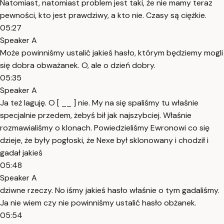
Natomiast, natomiast problem jest taki, że nie mamy teraz
pewności, kto jest prawdziwy, a kto nie. Czasy są ciężkie.
05:27
Speaker A
Może powinniśmy ustalić jakieś hasło, którym będziemy mogli
się dobra obważanek. O, ale o dzień dobry.
05:35
Speaker A
Ja też laguję. O [ __ ] nie. My na się spaliśmy tu właśnie
specjalnie przedem, żebyś bił jak najszybciej. Właśnie
rozmawialiśmy o klonach. Powiedzieliśmy Ewronowi co się
dzieje, że były pogłoski, że Nexe był sklonowany i chodził i
gadał jakieś
05:48
Speaker A
dziwne rzeczy. No iśmy jakieś hasło właśnie o tym gadaliśmy.
Ja nie wiem czy nie powinniśmy ustalić hasło obżanek.
05:54