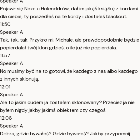
Speaker A
Pojawił się Nexe u Holenddrów, dał im jakąś książkę z kordami
dla ciebie, ty poszedłeś na te kordy i dostałeś blackout.
11:50
Speaker A
Tak, tak, tak. Przykro mi. Michale, ale prawdopodobnie będzie
popierdalał twój klon gdzieś, o ile już nie popierdala.
11:57
Speaker A
No musimy być na to gotowi, że każdego z nas albo każdego
z innych sklonują.
12:01
Speaker A
Ale to jakim cudem ja zostałem sklonowany? Przecież ja nie
byłem nigdy jakby jakimś obiektem czy czegoś.
12:06
Speaker A
Dobra, gdzie bywałeś? Gdzie bywałeś? Jakby przypomnij