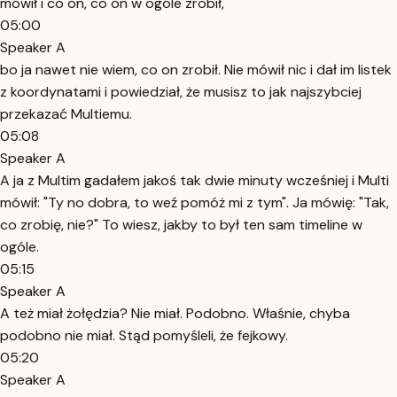
mówił i co on, co on w ogóle zrobił,
05:00
Speaker A
bo ja nawet nie wiem, co on zrobił. Nie mówił nic i dał im listek
z koordynatami i powiedział, że musisz to jak najszybciej
przekazać Multiemu.
05:08
Speaker A
A ja z Multim gadałem jakoś tak dwie minuty wcześniej i Multi
mówił: "Ty no dobra, to weź pomóż mi z tym". Ja mówię: "Tak,
co zrobię, nie?" To wiesz, jakby to był ten sam timeline w
ogóle.
05:15
Speaker A
A też miał żołędzia? Nie miał. Podobno. Właśnie, chyba
podobno nie miał. Stąd pomyśleli, że fejkowy.
05:20
Speaker A