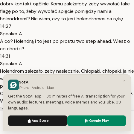
dobry kontakt ogólnie. Komu zależałoby, żeby wywołać fake
flagę po to, żeby wywołać spięcie pomiędzy nami a
holenddrami? Nie wiem, czy to jest holendromos na rękę.
14:27
Speaker A
A co? Holendrą i to jest po prostu two step ahead. Wiesz o
co chodzi?
14:31
Speaker A
Holendrom zależało, żeby nasiecznie. Chłopaki, chłopaki, ja nie
wiem czy wy wiecie, ale nadchodzi wojna między reżimem a
×
SozAI
północną. No i właśnie chciałem powiedzieć słowo na R.
iPhone · Android · Mac
Chciałem powiedzieć słowo na R albo powiedzieć słowo na P.
Get the SozAI app — 30 minutes of free AI transcription for your
W sensie nozus w sensie Norf
own audio: lectures, meetings, voice memos and YouTube. 99+
14:48
languages.
Speaker A
We use cookies to enhance your experience.
Privacy Policy
App Store
Google Play
North północ północ północ i re bęzyli wojnę ze sobą pricne
Accept
Settings
że będą chcieli, żebyśmy się po jakiejś stronie wiesz