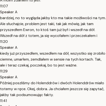
A moim zdaniem to jest
11:07
Speaker A
bardziej, no to wygląda jakby kto ma takie możliwości na tym.
Ale słuchajcie, problem jest taki, tak jak mówię, jak tam
przyszedłem Ewron, to ktoś tam już był i wszedł na dół.
Wszedł na dół z totem, ja się wycofałem i przeczekałem i
11:20
Speaker A
kiedy już przyszedłem, wszedłem na dół, wszystko się zrobiło
ciemne, umarłem, zemdlałem w sensie na tych kortach. Tak,
ale i teraz czekaj, poczekaj, bo to jest ważne.
11:29
Speaker A
Później poszliśmy do Holenddrów i dwóch Holenddrów miało
totemy w ręce. Okej, dobra. Ja chciałem jeszcze się zapytać,
jakby tak podsumowując fakty.
11:41