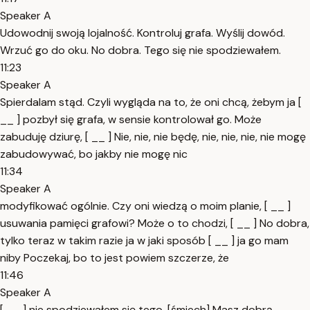
Speaker A
Udowodnij swoją lojalność. Kontroluj grafa. Wyślij dowód.
Wrzuć go do oku. No dobra. Tego się nie spodziewałem.
11:23
Speaker A
Spierdalam stąd. Czyli wygląda na to, że oni chcą, żebym ja [
__ ] pozbył się grafa, w sensie kontrolował go. Może
zabuduję dziurę, [ __ ] Nie, nie, nie będę, nie, nie, nie, nie mogę
zabudowywać, bo jakby nie mogę nic
11:34
Speaker A
modyfikować ogólnie. Czy oni wiedzą o moim planie, [ __ ]
usuwania pamięci grafowi? Może o to chodzi, [ __ ] No dobra,
tylko teraz w takim razie ja w jaki sposób [ __ ] ja go mam
niby Poczekaj, bo to jest powiem szczerze, że
11:46
Speaker A
[ __ ] nie spodziewałem się tego. [śmiech] Masz dobrą