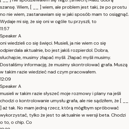
szansę. Wiem, [ __ ] wiem, ale problem jest taki, że po prostu
no nie wiem, zastanawiam się w jaki sposób mam to osiągnąć.
Wydaje mi się, że się oni w ogóle tu przyszli, to
11:57
Speaker A
oni wiedzieli co się święci. Musieli, ja nie wiem co się
odpierdala aktualnie, bo jest jakiś rozpierdol. Dobra,
słuchajcie, musimy złapać myśli. Złapać myśli musimy.
Dostaliśmy informację, że musimy skontrolować grafa. Muszą
w takim razie wiedzieć nad czym pracowałem.
12:09
Speaker A
musieli w takim razie słyszeć moje rozmowy i plany na jeśli
chodzi o kontrolowanie umysłu grafa, ale nie sądziłem, że [ __
] aż tak. No mam jedną rzecz, którą mógłbym spróbować
wykorzystać, tylko że jest to aktualnie w wersji beta. Chodzi
o to, o chip. Co