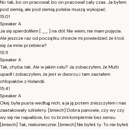
No tak, bo on pracował, bo on pracował cały czas. Ja byłem
pod ziemią, ale pod ziemią polskie muszą wykopać.
15:01
Speaker A
Ja się spierdoliłem [ __ ] na dół. Nie wiem, nie mam pojęcia.
Ale jeszcze raz od początku chcecie mi powiedzieć że ktoś
się za mnie przebiera?
15:11
Speaker A
Tak, chyba tak. Ale w jakim celu? Ja zobaczyłem, że Multi
upadł i zobaczyłem, że jest w dworcu i tam zastałem
chłopaków z Holandii.
15:41
Speaker A
Okej. była pusta według nich, a ja ją potem zniszczyłem i nas
zaatakowały szkielety. [śmiech] Dobra panowie, czy wy czy
wy się nie napaliście, bo to brzmi kompletnie bez sensu.
[śmiech] Tak, niekoniecznie. [śmiech] Nie byłeś ty. To nie byłeś