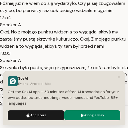
Później już nie wiem co się wydarzyło. Czy ja się zbugowałem
czy co, bo pierwszy raz coś takiego widziałem ogólnie.
17:54
Speaker A
Okej. No z mojego punktu widzenia to wygląda jakbyś my
zastaliśmy pustą skrzynkę kukuruczo. Okej. Z mojego punktu
widzenia to wygląda jakbyś ty tam był przed nami.
18:03
Speaker A
Skrzynka była pusta, więc przypuszczam, że coś tam było dla
ciebie. Nie no, zanim ja zdążyłem, zanim ja z Daj mi powiedzieć
×
SozAI
do końca. Ja trzymam gębę zamkniętą. Mnie nie interesuje co
iPhone · Android · Mac
tam było. Wiem, że chciałeś z nimi nawiązać konto.
Get the SozAI app — 30 minutes of free AI transcription for your
18:15
own audio: lectures, meetings, voice memos and YouTube. 99+
Speaker A
languages.
Czemu oni tam wszyscy byli? nadzieję, że ci to się udało też
We use cookies to enhance your experience.
Privacy Policy
App Store
Google Play
poza tym z tym Leonem czy jak on miał też z nim gadałem na
Accept
Settings
ten temat może żeby kurczę się z tobą oke z włosami nie no