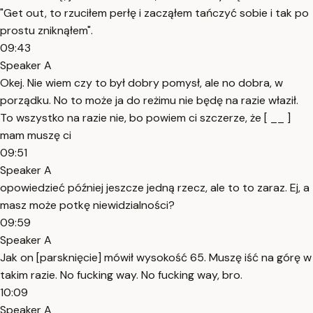
"Get out, to rzuciłem perłę i zacząłem tańczyć sobie i tak po
prostu zniknąłem".
09:43
Speaker A
Okej. Nie wiem czy to był dobry pomysł, ale no dobra, w
porządku. No to może ja do reżimu nie będę na razie właził.
To wszystko na razie nie, bo powiem ci szczerze, że [ __ ]
mam muszę ci
09:51
Speaker A
opowiedzieć później jeszcze jedną rzecz, ale to to zaraz. Ej, a
masz może potkę niewidzialności?
09:59
Speaker A
Jak on [parsknięcie] mówił wysokość 65. Muszę iść na górę w
takim razie. No fucking way. No fucking way, bro.
10:09
Speaker A