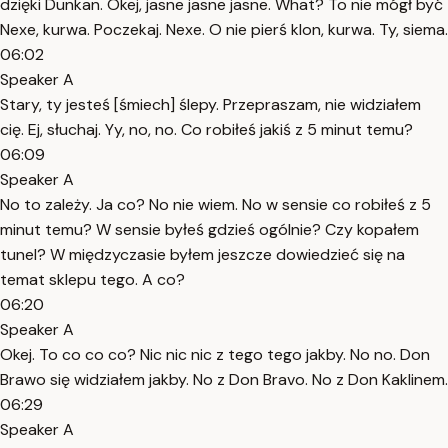
dzięki Dunkan. Okej, jasne jasne jasne. What? To nie mógł być
Nexe, kurwa. Poczekaj. Nexe. O nie pierś klon, kurwa. Ty, siema.
06:02
Speaker A
Stary, ty jesteś [śmiech] ślepy. Przepraszam, nie widziałem
cię. Ej, słuchaj. Yy, no, no. Co robiłeś jakiś z 5 minut temu?
06:09
Speaker A
No to zależy. Ja co? No nie wiem. No w sensie co robiłeś z 5
minut temu? W sensie byłeś gdzieś ogólnie? Czy kopałem
tunel? W międzyczasie byłem jeszcze dowiedzieć się na
temat sklepu tego. A co?
06:20
Speaker A
Okej. To co co co? Nic nic nic z tego tego jakby. No no. Don
Brawo się widziałem jakby. No z Don Bravo. No z Don Kaklinem.
06:29
Speaker A