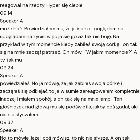
reagował na rzeczy. Hyper się ciebie
09:14
Speaker A
może bać. Powiedziałem mu, że ja inaczej poglądam na
spoglądam na życie, więc ja się go aż tak nie boję. Na
przykład w tym momencie kiedy zabiłeś swoją córkę i on tak
się na mnie zaczął patrzeć. On mówi: "W jakim momencie?" A
ty tak mu
09:24
Speaker A
powiedziałeś. No ja mówię, że jak zabiłeś swoją córkę i
zacząłeś się odklejać to ja w sumie zareagowałem kompletnie
inaczej i miałem spokój, a on tak się na mnie lampi. Ten
głośniczek nad głową mu się podświetla, jakby coś gadał, ale
nic nie słyszałem.
09:37
Speaker A
No to mówię, jeżeli coś mówisz, to nic nie słyszę. A on tak: