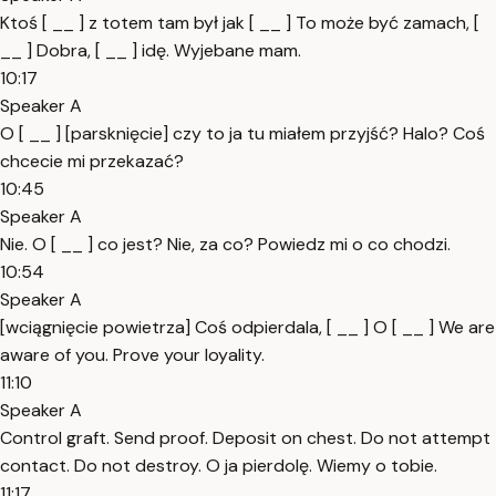
Ktoś [ __ ] z totem tam był jak [ __ ] To może być zamach, [
__ ] Dobra, [ __ ] idę. Wyjebane mam.
10:17
Speaker A
O [ __ ] [parsknięcie] czy to ja tu miałem przyjść? Halo? Coś
chcecie mi przekazać?
10:45
Speaker A
Nie. O [ __ ] co jest? Nie, za co? Powiedz mi o co chodzi.
10:54
Speaker A
[wciągnięcie powietrza] Coś odpierdala, [ __ ] O [ __ ] We are
aware of you. Prove your loyality.
11:10
Speaker A
Control graft. Send proof. Deposit on chest. Do not attempt
contact. Do not destroy. O ja pierdolę. Wiemy o tobie.
11:17