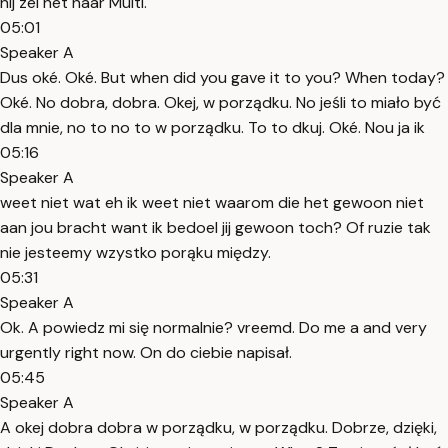
hij zei het naar Multi.
05:01
Speaker A
Dus oké. Oké. But when did you gave it to you? When today?
Oké. No dobra, dobra. Okej, w porządku. No jeśli to miało być
dla mnie, no to no to w porządku. To to dkuj. Oké. Nou ja ik
05:16
Speaker A
weet niet wat eh ik weet niet waarom die het gewoon niet
aan jou bracht want ik bedoel jij gewoon toch? Of ruzie tak
nie jesteemy wzystko porąku między.
05:31
Speaker A
Ok. A powiedz mi się normalnie? vreemd. Do me a and very
urgently right now. On do ciebie napisał.
05:45
Speaker A
A okej dobra dobra w porządku, w porządku. Dobrze, dzięki,