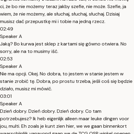
ci, że bo nie możemy teraz jakby szefie, nie może. Szefie, ja
wiem, że nie możemy, ale słuchaj, słuchaj, słuchaj. Dzisiaj
musisz dać przepustkę mi i tobie na jedną rzecz.
02:49
Speaker A
Jaką? Bo kurwa jest sklep z kartami się gówno otwiera. No
sorry, ale na to musimy iść.
02:53
Speaker A
Nie ma opcji. Okej. No dobra, to jestem w stanie jestem w
stanie zrobić tę. Dobra, po prostu trzeba, jeśli coś się będzie
działo, musisz mi mówić.
03:01
Speaker A
Dzień dobry. Dzień dobry. Dzień dobry. Co tam
potrzebujesz? Ik heb eigenlijk alleen maar leuke dingen voor
jou, multi. Eh zoals je kunt zien hier, we we gaan binnenkort
waarschijnlijk vanavond gaan we de TCG QSP winkel openen.