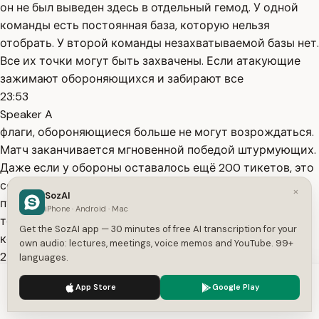
он не был выведен здесь в отдельный гемод. У одной
команды есть постоянная база, которую нельзя
отобрать. У второй команды незахватываемой базы нет.
Все их точки могут быть захвачены. Если атакующие
зажимают обороняющихся и забирают все
23:53
Speaker A
флаги, обороняющиеся больше не могут возрождаться.
Матч заканчивается мгновенной победой штурмующих.
Даже если у обороны оставалось ещё 200 тикетов, это
создавало безумное напряжение. И, в отличие от
×
SozAI
пустоголовых побегушек, действительно заставляло
iPhone · Android · Mac
тебя драться за эти поинты до последнего. Ну и,
Get the SozAI app — 30 minutes of free AI transcription for your
конечно,
own audio: lectures, meetings, voice memos and YouTube. 99+
24:09
languages.
Speaker A
We use cookies to enhance your experience.
Privacy Policy
App Store
Google Play
был ещё один легендарный жёсткий подтип на
Accept
Settings
карканде особенно он ощущался, звался захватом со