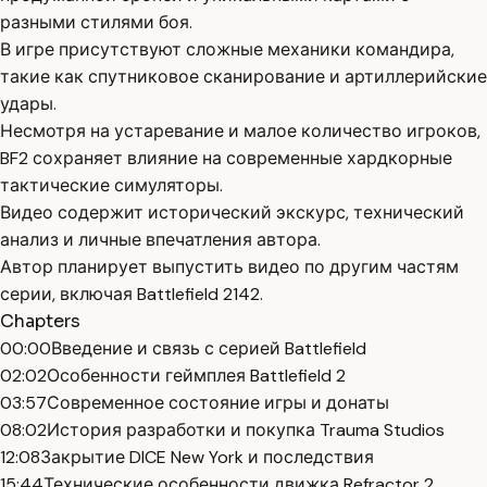
разными стилями боя.
В игре присутствуют сложные механики командира,
такие как спутниковое сканирование и артиллерийские
удары.
Несмотря на устаревание и малое количество игроков,
BF2 сохраняет влияние на современные хардкорные
тактические симуляторы.
Видео содержит исторический экскурс, технический
анализ и личные впечатления автора.
Автор планирует выпустить видео по другим частям
серии, включая Battlefield 2142.
Chapters
00:00
Введение и связь с серией Battlefield
02:02
Особенности геймплея Battlefield 2
03:57
Современное состояние игры и донаты
08:02
История разработки и покупка Trauma Studios
12:08
Закрытие DICE New York и последствия
15:44
Технические особенности движка Refractor 2