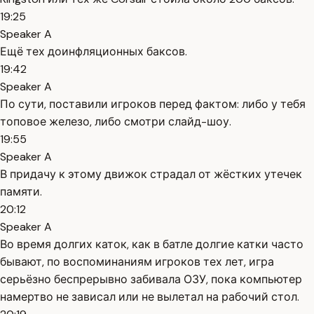
19:25
Speaker A
Ещё тех доинфляционных баксов.
19:42
Speaker A
По сути, поставили игроков перед фактом: либо у тебя
топовое железо, либо смотри слайд-шоу.
19:55
Speaker A
В придачу к этому движок страдал от жёстких утечек
памяти.
20:12
Speaker A
Во время долгих каток, как в батле долгие катки часто
бывают, по воспоминаниям игроков тех лет, игра
серьёзно беспрерывно забивала ОЗУ, пока компьютер
намертво не зависал или не вылетал на рабочий стол.