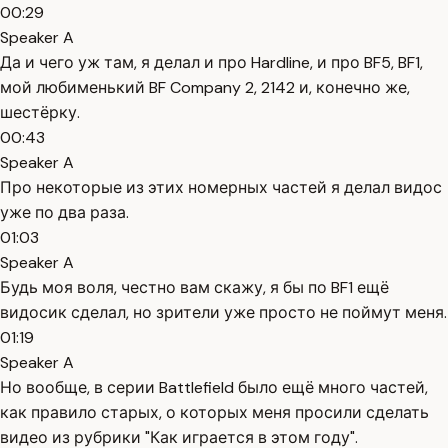
00:29
Speaker A
Да и чего уж там, я делал и про Hardline, и про BF5, BF1,
мой любименький BF Company 2, 2142 и, конечно же,
шестёрку.
00:43
Speaker A
Про некоторые из этих номерных частей я делал видос
уже по два раза.
01:03
Speaker A
Будь моя воля, честно вам скажу, я бы по BF1 ещё
видосик сделал, но зрители уже просто не поймут меня.
01:19
Speaker A
Но вообще, в серии Battlefield было ещё много частей,
как правило старых, о которых меня просили сделать
видео из рубрики "Как играется в этом году".