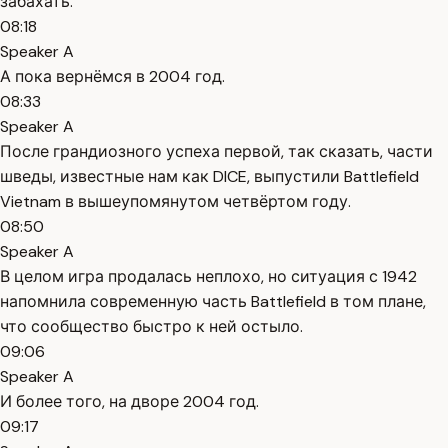
забахать.
08:18
Speaker A
А пока вернёмся в 2004 год.
08:33
Speaker A
После грандиозного успеха первой, так сказать, части
шведы, известные нам как DICE, выпустили Battlefield
Vietnam в вышеупомянутом четвёртом году.
08:50
Speaker A
В целом игра продалась неплохо, но ситуация с 1942
напомнила современную часть Battlefield в том плане,
что сообщество быстро к ней остыло.
09:06
Speaker A
И более того, на дворе 2004 год.
09:17