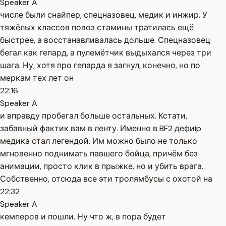
Speaker A
числе были снайпер, спецназовец, медик и инжир. У
тяжёлых классов повоз стамины тратилась ещё
быстрее, а восстанавливалась дольше. Спецназовец
бегал как гепард, а пулемётчик выдыхался через три
шага. Ну, хотя про гепарда я загнул, конечно, но по
меркам тех лет он
22:16
Speaker A
и вправду пробегал больше остальных. Кстати,
забавный фактик вам в ленту. Именно в BF2 дефиip
медика стал легендой. Им можно было не только
мгновенно поднимать павшего бойца, причём без
анимации, просто клик в прыжке, но и убить врага.
Собственно, отсюда все эти тролямбусы с охотой на
22:32
Speaker A
кемперов и пошли. Ну что ж, в пора будет